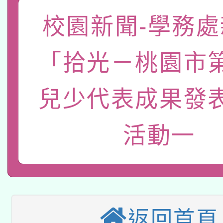
有關大陸委員會函釋公
pilot」
校園新聞-學務處
轉知經濟部水利署委託
薪期間赴陸應申請許可
「拾光－桃園市
115年8月22日(星期六)
業技術研究院辦理「11
2026年桃園地景藝術
桃園市孔廟祈福系列活
用水績優單位及節水達
兒少代表成果發
本校115學年度第2次
開 智慧啟航」
動」
活動一
適應運動共學行動站研
招甄選結果公告(無人
本館辦理115年度閱讀
招)
科技賦能─人工智慧(AI
暨閱讀推動專業研習
A3數位素養講師名單
礎課程
返回首頁