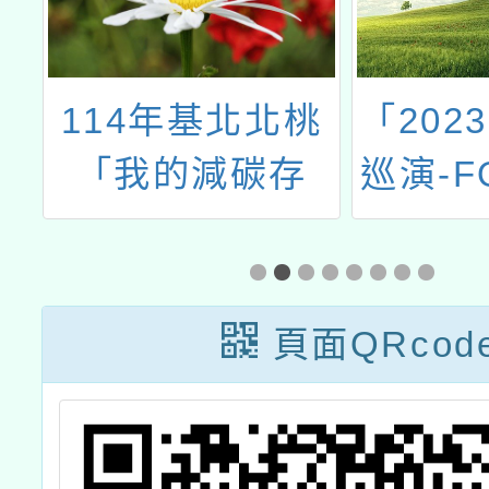
台
114年基北北桃
「202
花
「我的減碳存
巡演-F
反
摺」全民運動
摩沙馬
畫
洋歷險
動宣傳
頁面QRcod