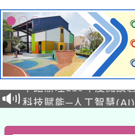
本校115學年度第2次
適應運動共學行動站研
招甄選結果公告(無人
本館辦理115年度閱讀
招)
科技賦能─人工智慧(AI
暨閱讀推動專業研習
A3數位素養講師名單
礎課程
「數位內容與教學軟體線