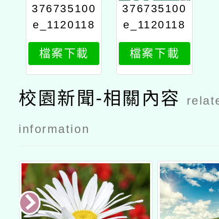
376735100
376735100
e_1120118
e_1120118
688_attach
688_attach
檔案下載
檔案下載
2
1
校園新聞-相關內容
relat
information