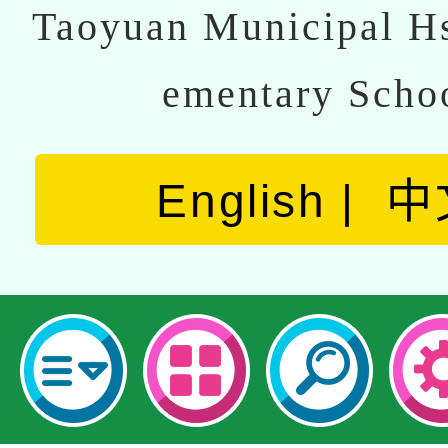
Taoyuan Municipal Hs
ementary Scho
English
中