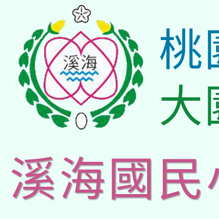
桃
大
溪海國民