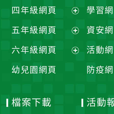
展
單
四年級網頁
學習網
選
開
展
單
五年級網頁
資安網
選
開
展
單
六年級網頁
活動網
選
開
展
單
幼兒園網頁
防疫網
選
開
單
選
檔案下載
活動
單