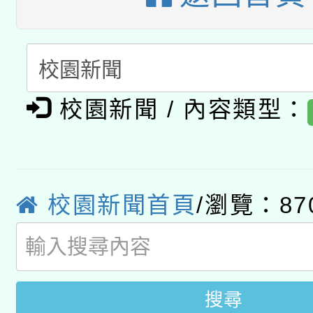
「數位內容與教學軟體線
有關大陸委員會函釋公
pilot」
轉知經濟部水利署委託
薪期間赴陸應申請許可
校園新聞 / 內容類型：
115年8月22日(星期六)
業技術研究院辦理「11
2026年桃園地景藝術
桃園市孔廟祈福系列活
用水績優單位及節水達
開 智慧啟航」
校園新聞首頁
/瀏覽：87
動」
搜尋