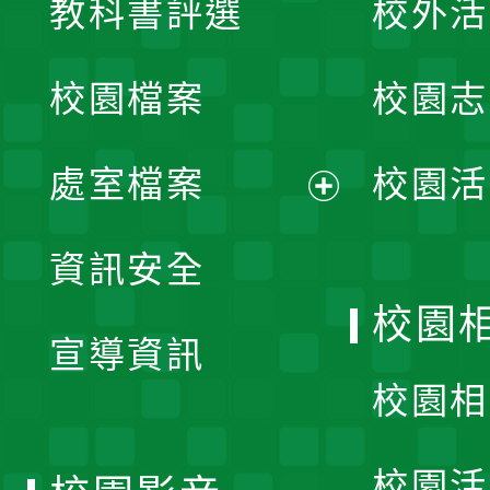
教科書評選
校外活
開
校園檔案
校園志
選
單
處室檔案
校園活
展
資訊安全
開
校園
宣導資訊
選
校園相
單
校園活