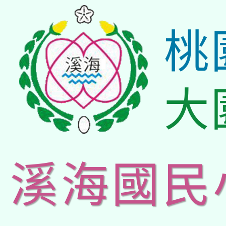
桃
大
溪海國民