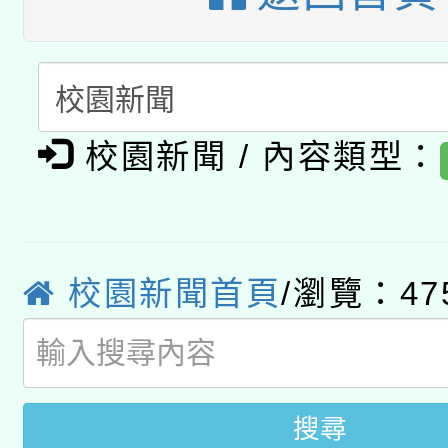
A3數位素養講師名單
礎課程
「數位內容與教學軟體線
有關大陸委員會函釋公
pilot」
校園新聞 / 內容類型：
轉知經濟部水利署委託
薪期間赴陸應申請許可
115年8月22日(星期六)
業技術研究院辦理「11
2026年桃園地景藝術
校園新聞首頁
/瀏覽：47
桃園市孔廟祈福系列活
用水績優單位及節水達
開 智慧啟航」
動」
搜尋