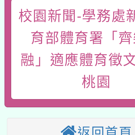
「數位內容與教學軟體線
校園新聞-學務處
有關大陸委員會函釋公
pilot」
育部體育署「齊
轉知經濟部水利署委託
薪期間赴陸應申請許可
115年8月22日(星期六)
融」適應體育徵文
業技術研究院辦理「11
2026年桃園地景藝術
桃園市孔廟祈福系列活
用水績優單位及節水達
桃園
本校115學年度第2次
開 智慧啟航」
動」
適應運動共學行動站研
招甄選結果公告(無人
本館辦理115年度閱讀
招)
返回首頁
科技賦能─人工智慧(AI
暨閱讀推動專業研習