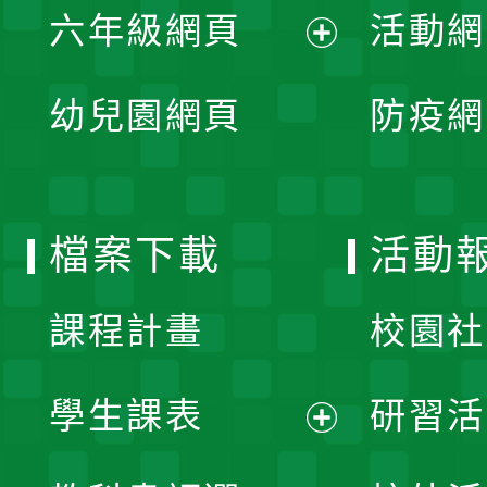
單
六年級網頁
活動網
選
開
展
單
幼兒園網頁
防疫網
選
開
單
選
檔案下載
活動
單
課程計畫
校園社
學生課表
研習活
展