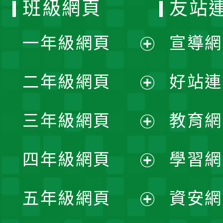
班級網頁
友站
一年級網頁
宣導網
展
二年級網頁
好站連
開
展
三年級網頁
教育網
選
開
展
單
四年級網頁
學習網
選
開
展
單
五年級網頁
資安網
選
開
展