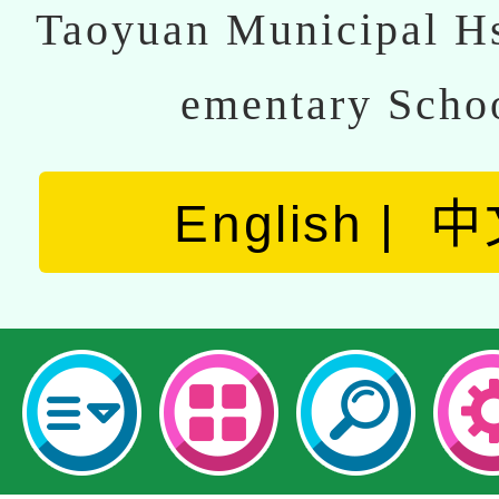
Taoyuan Municipal Hs
ementary Scho
English
中