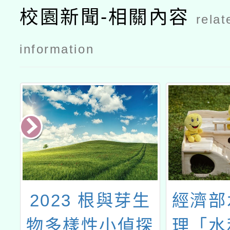
校園新聞-相關內容
relat
information
輔
2023 根與芽生
經濟部
教
物多樣性小偵探
理「水