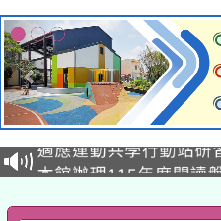
本校115學年度第2次
適應運動共學行動站研
招甄選結果公告(無人
本館辦理115年度閱讀
招)
科技賦能─人工智慧(AI
暨閱讀推動專業研習
A3數位素養講師名單
礎課程