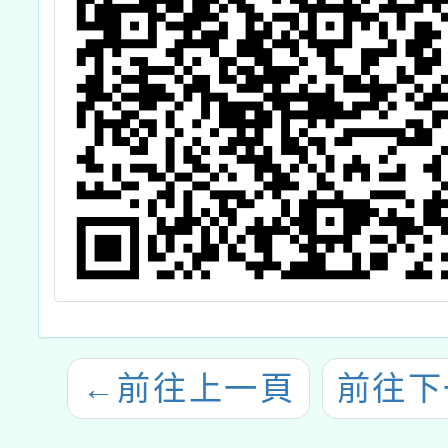
←
前往上一頁
前往下