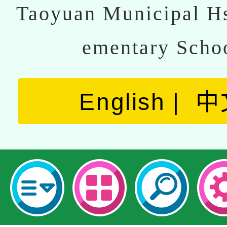
Taoyuan Municipal Hs
ementary Scho
English
中