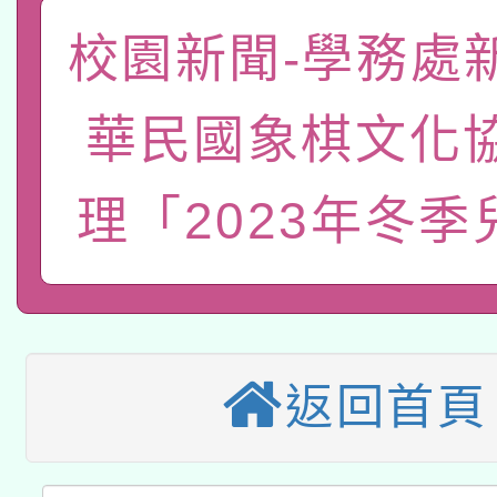
函轉國家教育研究院中心
國立臺灣師範大學辦理「1
校園新聞-學務處
轉知教育部國民及學前
原住民族教育政策研討
年度健康促進學校輔導
華民國象棋文化
函轉國立臺灣師範大學
新北市政府教育局辦理「
族教育國際趨勢與發展
業成長研習」實施計畫
轉知有關國立成功大學
族語言臺北學習中心11
師專業成長研習實施計
理「2023年冬季
教育部國民及學前教育署「
文教學共融平台-教案
「族語學習班」招生簡章
方素養工作坊新北場」
轉知經濟部水利署委託
年度COVID-19疫苗
件」活動簡章
115年8月22日(星期六)
業技術研究院辦理「11
接種對象擴大為「滿6
返回首頁
2026年桃園地景藝術
桃園市孔廟祈福系列活
用水績優單位及節水達
接種之民眾」措施，延長
「2026桃園藝術巡演
開 智慧啟航」
動」