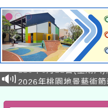
轉知經濟部水利署委託
115年8月22日(星期六)
業技術研究院辦理「11
2026年桃園地景藝術
桃園市孔廟祈福系列活
用水績優單位及節水達
「2026桃園藝術巡演
開 智慧啟航」
動」
轉知教育部國民及學前
關事宜