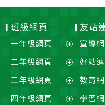
班級網頁
友站
一年級網頁
宣導網
展
二年級網頁
好站連
開
展
三年級網頁
教育網
選
開
展
單
四年級網頁
學習網
選
開