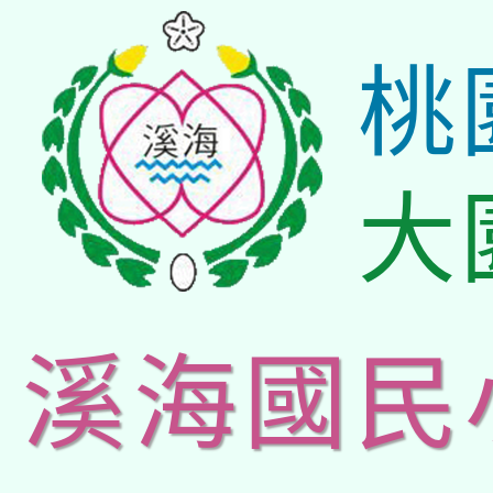
桃
大
溪海國民