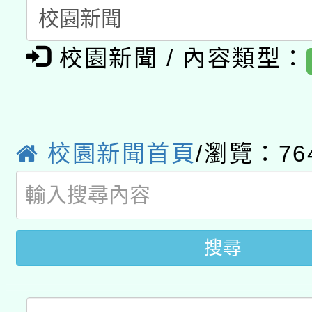
月28日止
轉知教育部國民及學前
關事宜
函轉國家教育研究院中心
校園新聞 / 內容類型：
國立臺灣師範大學辦理「1
轉知教育部國民及學前
原住民族教育政策研討
年度健康促進學校輔導
函轉國立臺灣師範大學
新北市政府教育局辦理「
族教育國際趨勢與發展
業成長研習」實施計畫
校園新聞首頁
/瀏覽：76
轉知有關國立成功大學
族語言臺北學習中心11
師專業成長研習實施計
教育部國民及學前教育署「
文教學共融平台-教案
「族語學習班」招生簡章
方素養工作坊新北場」
年度COVID-19疫苗
件」活動簡章
搜尋
接種對象擴大為「滿6
接種之民眾」措施，延長