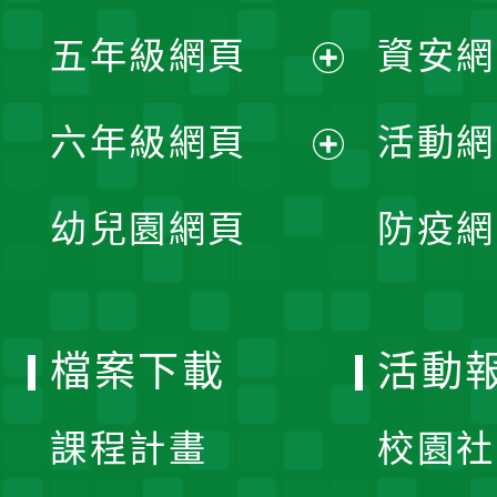
展
單
五年級網頁
資安網
選
開
展
單
六年級網頁
活動網
選
開
展
單
幼兒園網頁
防疫網
選
開
單
選
檔案下載
活動
單
課程計畫
校園社