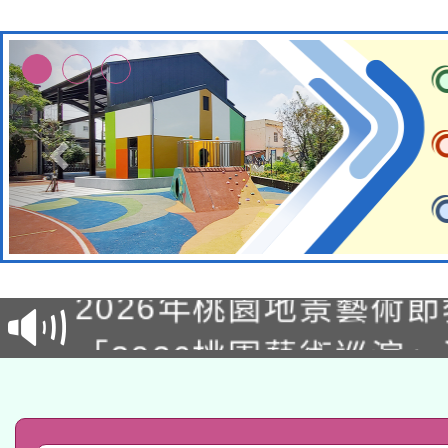
115年8月22日(星期六)
2026年桃園地景藝術
桃園市孔廟祈福系列活
「2026桃園藝術巡演
開 智慧啟航」
轉知教育部國民及學前
關事宜
函轉國家教育研究院中心
國立臺灣師範大學辦理「1