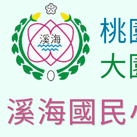
桃
大
溪海國民