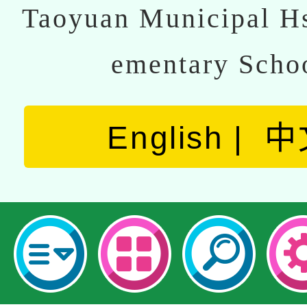
Taoyuan Municipal Hs
ementary Scho
English
中