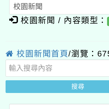
關事宜
函轉國家教育研究院中心
國立臺灣師範大學辦理「1
校園新聞 / 內容類型：
轉知教育部國民及學前
原住民族教育政策研討
年度健康促進學校輔導
函轉國立臺灣師範大學
新北市政府教育局辦理「
族教育國際趨勢與發展
業成長研習」實施計畫
轉知有關國立成功大學
族語言臺北學習中心11
師專業成長研習實施計
校園新聞首頁
/瀏覽：67
教育部國民及學前教育署「
文教學共融平台-教案
「族語學習班」招生簡章
方素養工作坊新北場」
本市兒童口腔健康促進
年度COVID-19疫苗
件」活動簡章
宣導素材2份，請協助
接種對象擴大為「滿6
搜尋
管道加強宣導
接種之民眾」措施，延長