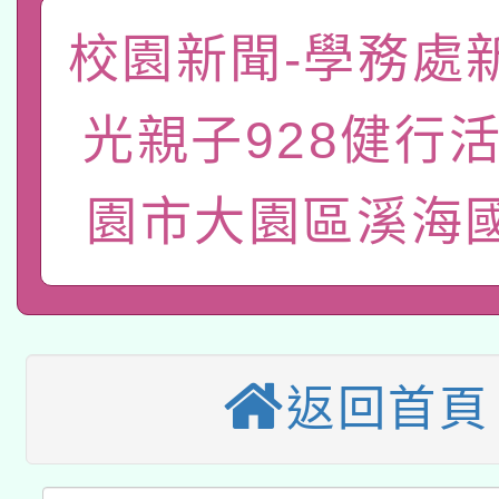
轉知教育部國民及學前
校園新聞-學務處
原住民族教育政策研討
年度健康促進學校輔導
函轉國立臺灣師範大學
新北市政府教育局辦理「
族教育國際趨勢與發展
業成長研習」實施計畫
光親子928健行活
轉知有關國立成功大學
族語言臺北學習中心11
師專業成長研習實施計
園市大園區溪海
教育部國民及學前教育署「
文教學共融平台-教案
「族語學習班」招生簡章
方素養工作坊新北場」
本市兒童口腔健康促進
年度COVID-19疫苗
件」活動簡章
115年8月22日(星期六)
宣導素材2份，請協助
接種對象擴大為「滿6
2026年桃園地景藝術
桃園市孔廟祈福系列活
管道加強宣導
接種之民眾」措施，延長
返回首頁
「2026桃園藝術巡演
開 智慧啟航」
月28日止
轉知教育部國民及學前