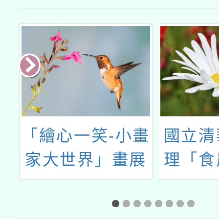
學
「繪心一笑-小畫
國立清
體
家大世界」畫展
理「食
學家培