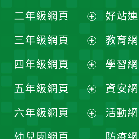
展
二年級網頁
好站連
開
展
三年級網頁
教育網
選
開
展
單
四年級網頁
學習網
選
開
展
單
五年級網頁
資安網
選
開
展
單
六年級網頁
活動網
選
開
展
單
幼兒園網頁
防疫網
選