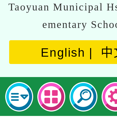
Taoyuan Municipal Hs
ementary Scho
English
中