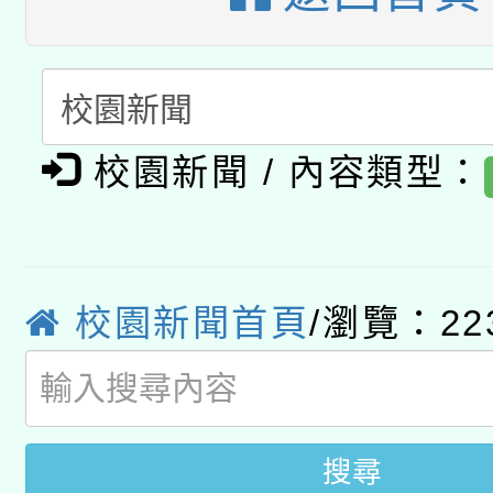
暨閱讀推動專業研習
A3數位素養講師名單
礎課程
「數位內容與教學軟體線
有關大陸委員會函釋公
pilot」
校園新聞 / 內容類型：
轉知經濟部水利署委託
薪期間赴陸應申請許可
115年8月22日(星期六)
業技術研究院辦理「11
校園新聞首頁
/瀏覽：22
2026年桃園地景藝術
桃園市孔廟祈福系列活
用水績優單位及節水達
開 智慧啟航」
動」
搜尋