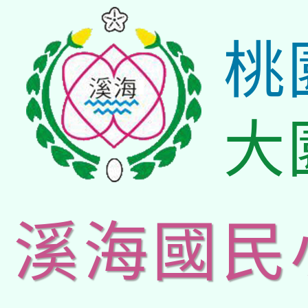
桃
大
溪海國民