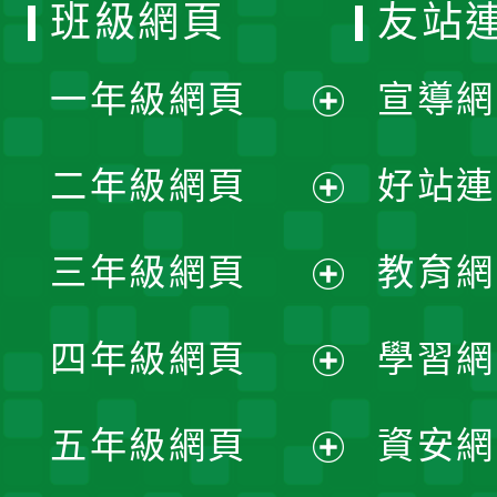
班級網頁
友站
一年級網頁
宣導網
展
二年級網頁
好站連
開
展
三年級網頁
教育網
選
開
展
單
四年級網頁
學習網
選
開
展
單
五年級網頁
資安網
選
開
展