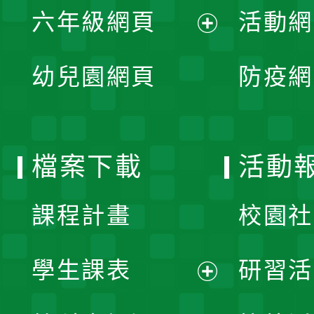
單
六年級網頁
活動網
選
開
展
單
幼兒園網頁
防疫網
選
開
單
選
檔案下載
活動
單
課程計畫
校園社
學生課表
研習活
展