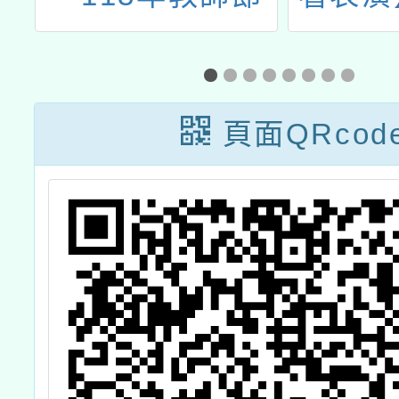
敬師徵文活動」
探出
續
辦法及海報各1
PaGa
份
戲平
頁面QRcod