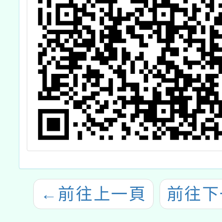
←
前往上一頁
前往下