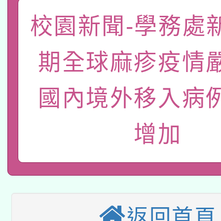
礎課程
「數位內容與教學軟體線
校園新聞-學務處
有關大陸委員會函釋公
pilot」
期全球麻疹疫情
轉知經濟部水利署委託
薪期間赴陸應申請許可
國內境外移入病
115年8月22日(星期六)
業技術研究院辦理「11
2026年桃園地景藝術
桃園市孔廟祈福系列活
用水績優單位及節水達
增加
本校115學年度第2次
開 智慧啟航」
動」
適應運動共學行動站研
招甄選結果公告(無人
本館辦理115年度閱讀
招)
返回首頁
科技賦能─人工智慧(AI