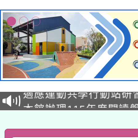
本校115學年度第2次
適應運動共學行動站研
招甄選結果公告(無人
本館辦理115年度閱讀
招)
科技賦能─人工智慧(AI
暨閱讀推動專業研習
A3數位素養講師名單