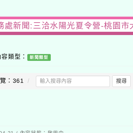
務處新聞:三洽水陽光夏令營-桃園
內容類型：
新聞類型
覽：361
搜尋
送出