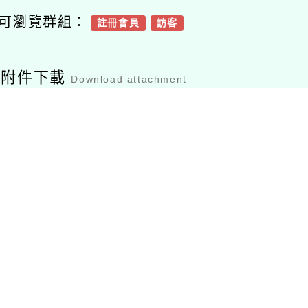
可瀏覽群組：
註冊會員
訪客
容附件下載
Download attachment
三洽水陽光夏令營
檔案下載