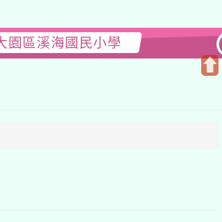
市大園區溪海國民小學
開
啟
上
方
區
塊