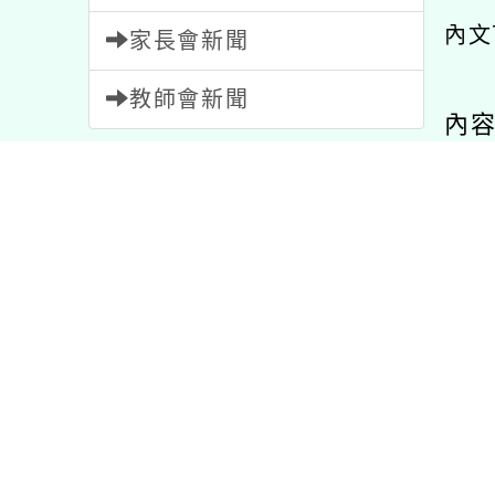
內文
家長會新聞
教師會新聞
內
內容標籤
資訊
38
注意
33
公告
1572
節日
2
活動
1054
重要
20
比賽
511
特色
1
研習
1706
報名
1473