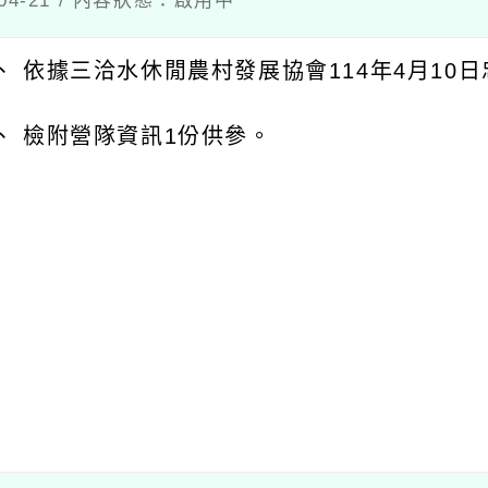
04-21 / 內容狀態：啟用中
、 依據三洽水休閒農村發展協會114年4月10日忠
、 檢附營隊資訊1份供參。