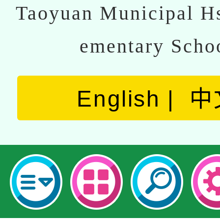
Taoyuan Municipal Hs
ementary Scho
English
中