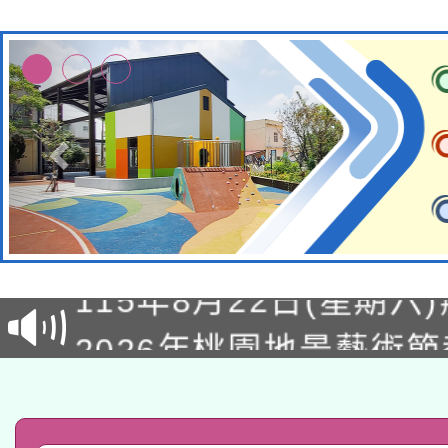
轉知經濟部水利署委託
115年8月22日(星期六)
業技術研究院辦理「11
2026年桃園地景藝術
桃園市孔廟祈福系列活
用水績優單位及節水達
「2026桃園藝術巡演
開 智慧啟航」
動」
轉知教育部國民及學前
關事宜