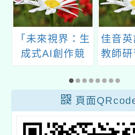
準
「未來視界：生
佳音英
成式AI創作競
教師研
實
賽」
上課程
-
學輕
Cla
頁面QRcod
Engl
Bil