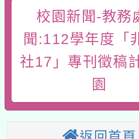
函轉國家教育研究院中心
國立臺灣師範大學辦理「1
校園新聞-教務
轉知教育部國民及學前
原住民族教育政策研討
年度健康促進學校輔導
聞:112學年度「
函轉國立臺灣師範大學
新北市政府教育局辦理「
族教育國際趨勢與發展
業成長研習」實施計畫
轉知有關國立成功大學
社17」專刊徵稿計
族語言臺北學習中心11
師專業成長研習實施計
教育部國民及學前教育署「
文教學共融平台-教案
「族語學習班」招生簡章
方素養工作坊新北場」
園
轉知經濟部水利署委託
年度COVID-19疫苗
件」活動簡章
115年8月22日(星期六)
業技術研究院辦理「11
接種對象擴大為「滿6
2026年桃園地景藝術
桃園市孔廟祈福系列活
用水績優單位及節水達
接種之民眾」措施，延長
返回首頁
「2026桃園藝術巡演
開 智慧啟航」