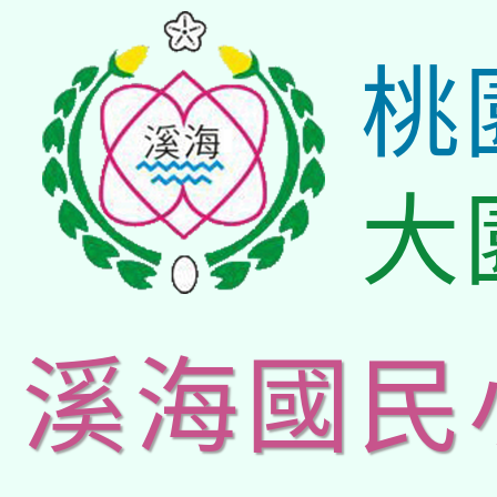
桃
大
溪海國民