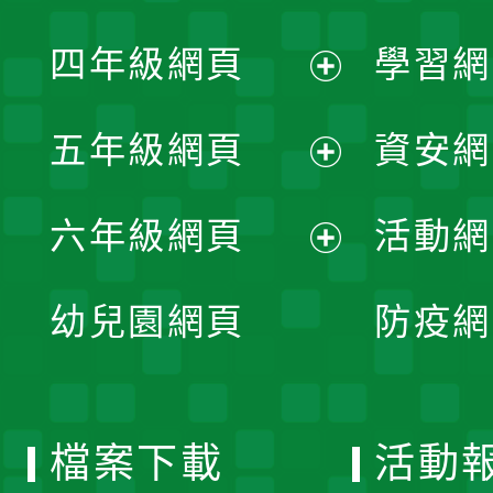
開
展
單
四年級網頁
學習網
選
開
展
單
五年級網頁
資安網
選
開
展
單
六年級網頁
活動網
選
開
展
單
幼兒園網頁
防疫網
選
開
單
選
檔案下載
活動
單