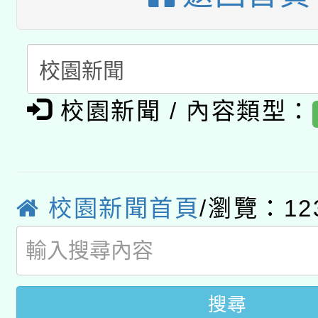
動」
月28日止
轉知教育部國民及學前
關事宜
函轉國家教育研究院中心
國立臺灣師範大學辦理「1
轉知教育部國民及學前
原住民族教育政策研討
年度健康促進學校輔導
校園新聞 / 內容類型：
函轉國立臺灣師範大學
新北市政府教育局辦理「
族教育國際趨勢與發展
業成長研習」實施計畫
轉知有關國立成功大學
族語言臺北學習中心11
師專業成長研習實施計
教育部國民及學前教育署「
校園新聞首頁
/瀏覽：12
文教學共融平台-教案
「族語學習班」招生簡章
方素養工作坊新北場」
年度COVID-19疫苗
件」活動簡章
接種對象擴大為「滿6
搜尋