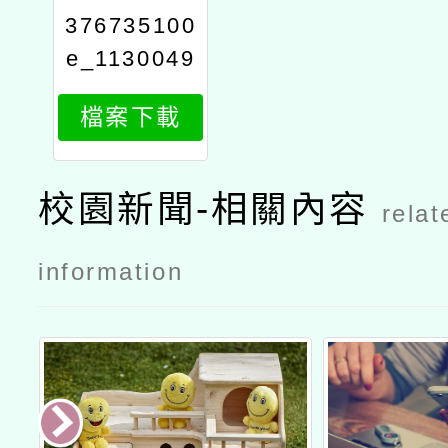
376735100
e_1130049
268_attach
檔案下載
1
校園新聞-相關內容
relat
information