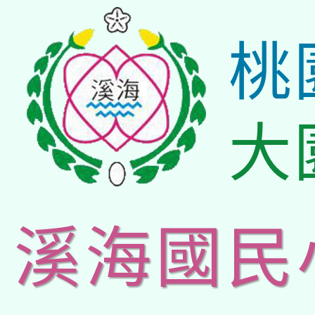
桃
大
溪海國民