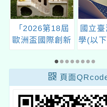
辦
「2026第18屆
國立臺
＿
歐洲盃國際創新
學(以
畫
發明展」
大)辦理
多元評
究的議
頁面QRcod
競