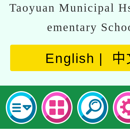
Taoyuan Municipal Hs
ementary Scho
English
中