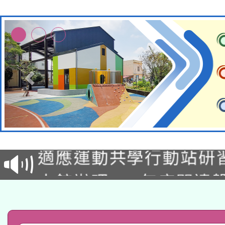
本校115學年度第2次
適應運動共學行動站研
招甄選結果公告(無人
本館辦理115年度閱讀
招)
科技賦能─人工智慧(AI
暨閱讀推動專業研習
A3數位素養講師名單