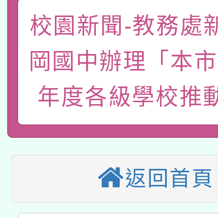
礎課程
校園新聞-教務處
「數位內容與教學軟體線
有關大陸委員會函釋公
pilot」
岡國中辦理「本市
轉知經濟部水利署委託
薪期間赴陸應申請許可
年度各級學校推
115年8月22日(星期六)
業技術研究院辦理「11
2026年桃園地景藝術
桃園市孔廟祈福系列活
用水績優單位及節水達
本校115學年度第2次
開 智慧啟航」
動」
適應運動共學行動站研
招甄選結果公告(無人
返回首頁
本館辦理115年度閱讀
招)