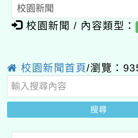
科技賦能─人工智慧(AI
暨閱讀推動專業研習
A3數位素養講師名單
礎課程
校園新聞 / 內容類型：
「數位內容與教學軟體線
有關大陸委員會函釋公
pilot」
轉知經濟部水利署委託
薪期間赴陸應申請許可
校園新聞首頁
/瀏覽：93
115年8月22日(星期六)
業技術研究院辦理「11
2026年桃園地景藝術
桃園市孔廟祈福系列活
用水績優單位及節水達
搜尋
開 智慧啟航」
動」