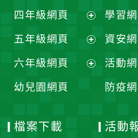
展
單
四年級網頁
學習網
選
開
展
單
五年級網頁
資安網
選
開
展
單
六年級網頁
活動網
選
開
展
單
幼兒園網頁
防疫網
選
開
單
選
檔案下載
活動
單