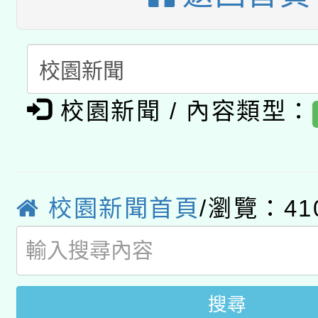
暨閱讀推動專業研習
A3數位素養講師名單
礎課程
「數位內容與教學軟體線
有關大陸委員會函釋公
pilot」
校園新聞 / 內容類型：
轉知經濟部水利署委託
薪期間赴陸應申請許可
115年8月22日(星期六)
業技術研究院辦理「11
校園新聞首頁
/瀏覽：41
2026年桃園地景藝術
桃園市孔廟祈福系列活
用水績優單位及節水達
開 智慧啟航」
動」
搜尋