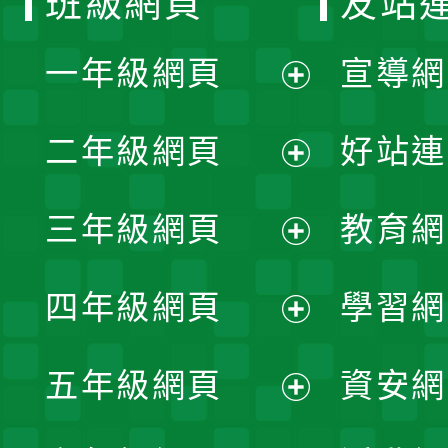
班級網頁
友站
一年級網頁
宣導網
展
二年級網頁
好站連
開
展
三年級網頁
教育網
選
開
展
單
四年級網頁
學習網
選
開
展
單
五年級網頁
資安網
選
開
展
單