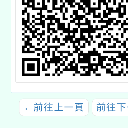
←
前往上一頁
前往下