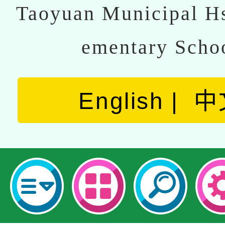
Taoyuan Municipal Hs
ementary Scho
English
中