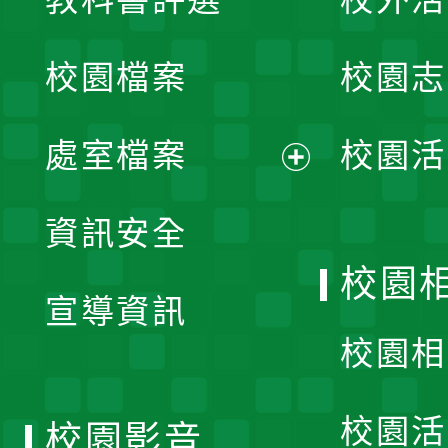
開
校園檔案
校園志
選
單
處室檔案
校園活
展
資訊安全
開
校園
宣導資訊
選
校園相
單
校園活
校園影音