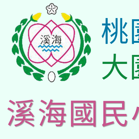
桃
大
溪海國民