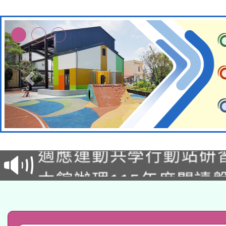
本校115學年度第2次
適應運動共學行動站研
招甄選結果公告(無人
本館辦理115年度閱讀
招)
科技賦能─人工智慧(AI
暨閱讀推動專業研習
A3數位素養講師名單
礎課程