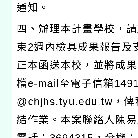
通知。
四、辦理本計畫學校，請
束
2
週內檢具成果報告及
正本函送本校，並將成果
檔
e-mail
至電子信箱
149
@chjhs.tyu.edu.tw
，俾
結作業。本案聯絡人陳易
電話：
3694315
，分機：