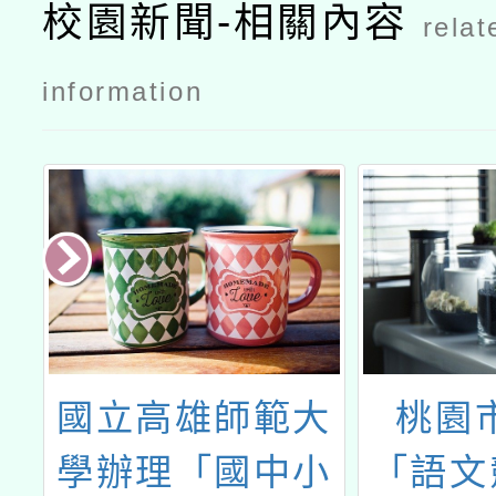
本土相關產
本土相關產
校園新聞-相關內容
relat
業業師到校
業業師到校
開課」一案
開課」一案
information
公文
申請計劃書
競
國立高雄師範大
桃園市
學辦理「國中小
「語文