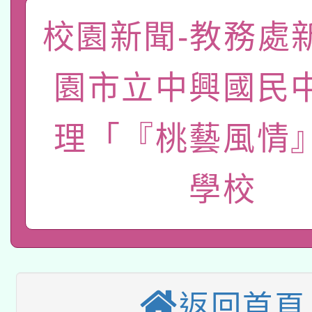
「數位內容與教學軟體線
校園新聞-教務處
有關大陸委員會函釋公
pilot」
園市立中興國民
轉知經濟部水利署委託
薪期間赴陸應申請許可
理「『桃藝風情
115年8月22日(星期六)
業技術研究院辦理「11
2026年桃園地景藝術
桃園市孔廟祈福系列活
用水績優單位及節水達
學校
本校115學年度第2次
開 智慧啟航」
動」
適應運動共學行動站研
招甄選結果公告(無人
本館辦理115年度閱讀
招)
返回首頁
科技賦能─人工智慧(AI