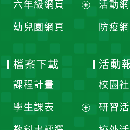
六年級網頁
活動網
選
開
展
單
幼兒園網頁
防疫網
選
開
單
選
檔案下載
活動
單
課程計畫
校園社
學生課表
研習活
展
教科書評選
校外活