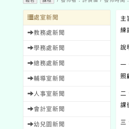
/ 發佈者：許偵倫 / 發佈時間：2
報名
課程
處室新聞
主
練
教務處新聞
說
學務處新聞
總務處新聞
一
照
輔導室新聞
二
人事室新聞
課
會計室新聞
三
幼兒園新聞