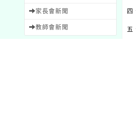
家長會新聞
四
教師會新聞
五
內容標籤
內文
注意
33
比賽
511
重要
20
活動
1054
內
特色
1
公告
1572
課程
205
節日
2
資訊
38
研習
1706
報名
1473