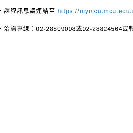
、課程訊息請連結至
https://mymcu.mcu.edu.
、洽詢專線：
02-28809008
或
02-28824564
或
可瀏覽群組：
註冊會員
訪客
容附件下載
Download attachment