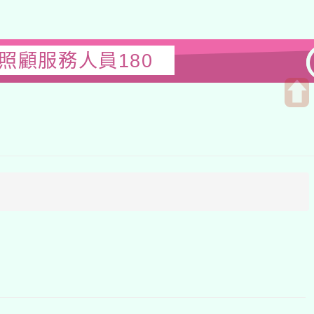
照顧服務人員180
開
啟
上
方
區
塊