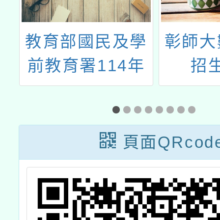
學
教育部國民及學
彰師大
國
前教育署114年
招
理
度高級中等以下
原
學校臺灣手語教
習
學支援工作人員
頁面QRcod
講
第二期培訓及認
證實施計畫