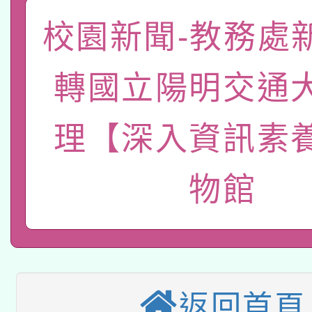
關事宜
函轉國家教育研究院中心
校園新聞-教務處
國立臺灣師範大學辦理「1
轉知教育部國民及學前
原住民族教育政策研討
年度健康促進學校輔導
轉國立陽明交通
函轉國立臺灣師範大學
新北市政府教育局辦理「
族教育國際趨勢與發展
業成長研習」實施計畫
理【深入資訊素
轉知有關國立成功大學
族語言臺北學習中心11
師專業成長研習實施計
教育部國民及學前教育署「
文教學共融平台-教案
「族語學習班」招生簡章
方素養工作坊新北場」
物館
轉知經濟部水利署委託
年度COVID-19疫苗
件」活動簡章
115年8月22日(星期六)
業技術研究院辦理「11
接種對象擴大為「滿6
2026年桃園地景藝術
桃園市孔廟祈福系列活
用水績優單位及節水達
接種之民眾」措施，延長
返回首頁
「2026桃園藝術巡演