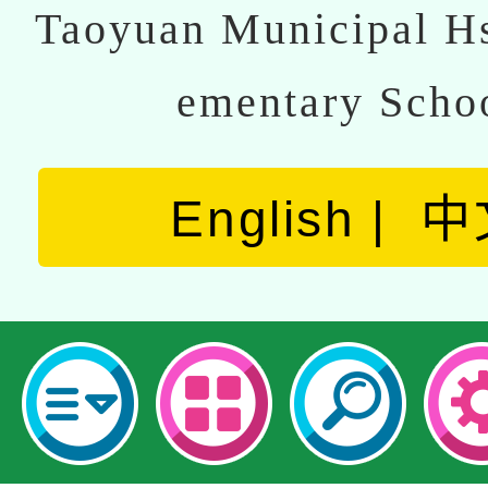
Taoyuan Municipal Hs
ementary Scho
English
中