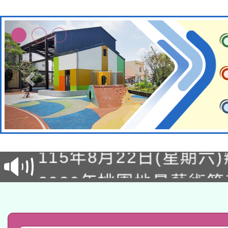
轉知經濟部水利署委託
115年8月22日(星期六)
業技術研究院辦理「11
2026年桃園地景藝術
桃園市孔廟祈福系列活
用水績優單位及節水達
「2026桃園藝術巡演
開 智慧啟航」
動」
轉知教育部國民及學前