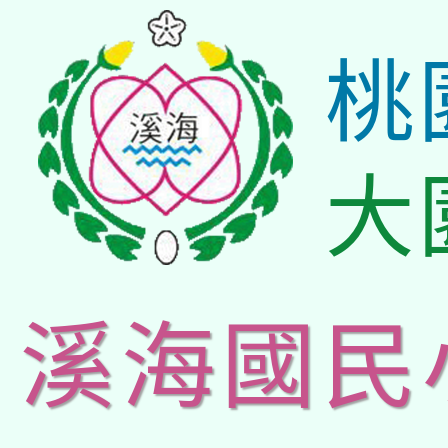
桃
大
溪海國民