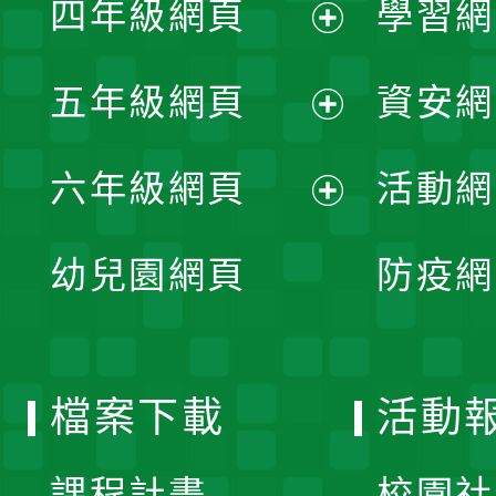
四年級網頁
學習網
選
開
展
單
五年級網頁
資安網
選
開
展
單
六年級網頁
活動網
選
開
展
單
幼兒園網頁
防疫網
選
開
單
選
檔案下載
活動
單
課程計畫
校園社