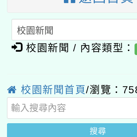
開 智慧啟航」
動」
月28日止
轉知教育部國民及學前
關事宜
函轉國家教育研究院中心
國立臺灣師範大學辦理「1
轉知教育部國民及學前
原住民族教育政策研討
校園新聞 / 內容類型：
年度健康促進學校輔導
函轉國立臺灣師範大學
新北市政府教育局辦理「
族教育國際趨勢與發展
業成長研習」實施計畫
轉知有關國立成功大學
族語言臺北學習中心11
師專業成長研習實施計
校園新聞首頁
/瀏覽：75
教育部國民及學前教育署「
文教學共融平台-教案
「族語學習班」招生簡章
方素養工作坊新北場」
年度COVID-19疫苗
件」活動簡章
接種對象擴大為「滿6
搜尋