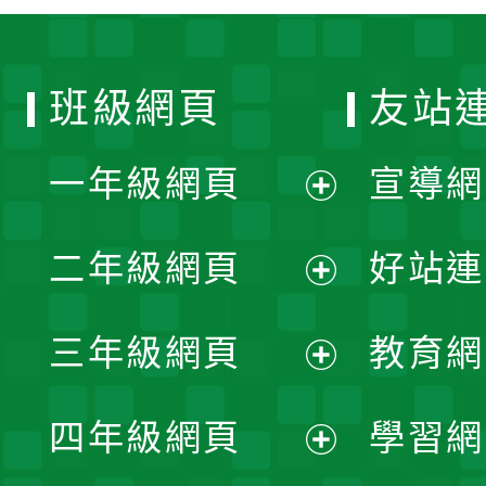
班級網頁
友站
一年級網頁
宣導網
展
二年級網頁
好站連
開
展
三年級網頁
教育網
選
開
展
單
四年級網頁
學習網
選
開
展