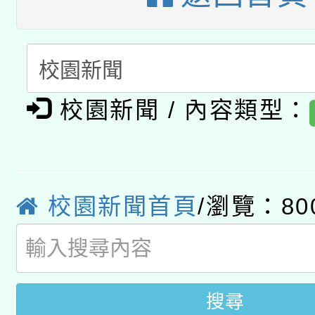
開 智慧啟航」
動」
月28日止
轉知教育部國民及學前
關事宜
函轉國家教育研究院中心
國立臺灣師範大學辦理「1
轉知教育部國民及學前
原住民族教育政策研討
校園新聞 / 內容類型：
年度健康促進學校輔導
函轉國立臺灣師範大學
新北市政府教育局辦理「
族教育國際趨勢與發展
業成長研習」實施計畫
轉知有關國立成功大學
族語言臺北學習中心11
師專業成長研習實施計
校園新聞首頁
/瀏覽：80
教育部國民及學前教育署「
文教學共融平台-教案
「族語學習班」招生簡章
方素養工作坊新北場」
年度COVID-19疫苗
件」活動簡章
接種對象擴大為「滿6
搜尋