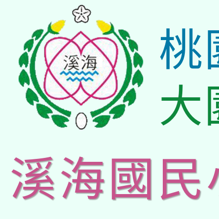
桃
大
溪海國民