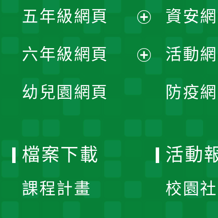
單
五年級網頁
資安網
選
開
展
單
六年級網頁
活動網
選
開
展
單
幼兒園網頁
防疫網
選
開
單
選
檔案下載
活動
單
課程計畫
校園社