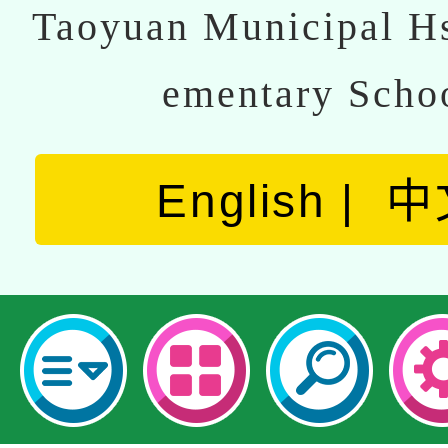
Taoyuan Municipal Hs
ementary Scho
English
中