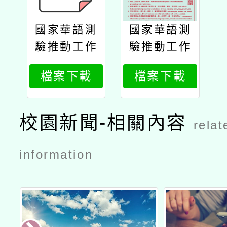
國家華語測
國家華語測
驗推動工作
驗推動工作
委員會辦理
委員會辦理
檔案下載
檔案下載
「華語文能
「華語文能
力測驗」11
力測驗」11
3年9月正式
3年9月正式
校園新聞-相關內容
relat
考試公文
考試海報
information