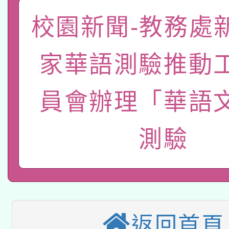
函轉國家教育研究院中心
國立臺灣師範大學辦理「1
校園新聞-教務處
轉知教育部國民及學前
原住民族教育政策研討
年度健康促進學校輔導
家華語測驗推動
函轉國立臺灣師範大學
新北市政府教育局辦理「
族教育國際趨勢與發展
業成長研習」實施計畫
轉知有關國立成功大學
員會辦理「華語
族語言臺北學習中心11
師專業成長研習實施計
教育部國民及學前教育署「
文教學共融平台-教案
「族語學習班」招生簡章
方素養工作坊新北場」
測驗
轉知經濟部水利署委託
年度COVID-19疫苗
件」活動簡章
115年8月22日(星期六)
業技術研究院辦理「11
接種對象擴大為「滿6
2026年桃園地景藝術
桃園市孔廟祈福系列活
用水績優單位及節水達
接種之民眾」措施，延長
返回首頁
「2026桃園藝術巡演