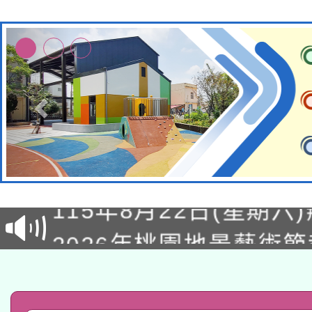
轉知經濟部水利署委託
115年8月22日(星期六)
業技術研究院辦理「11
2026年桃園地景藝術
桃園市孔廟祈福系列活
用水績優單位及節水達
「2026桃園藝術巡演
開 智慧啟航」
動」
轉知教育部國民及學前
關事宜