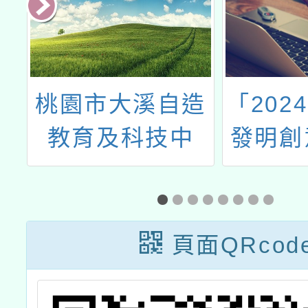
科
桃園市大溪自造
「202
應
教育及科技中
發明創
學
心-113年一月份
教師研習
頁面QRcod