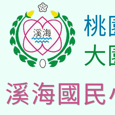
桃
大
溪海國民