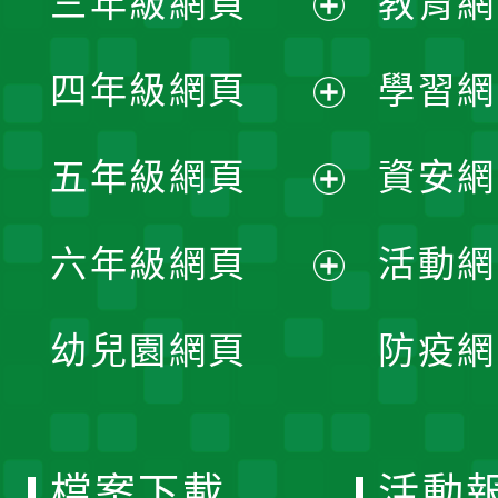
三年級網頁
教育網
選
開
展
單
四年級網頁
學習網
選
開
展
單
五年級網頁
資安網
選
開
展
單
六年級網頁
活動網
選
開
展
單
幼兒園網頁
防疫網
選
開
單
選
檔案下載
活動