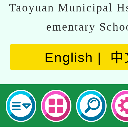
Taoyuan Municipal Hs
ementary Scho
English
中