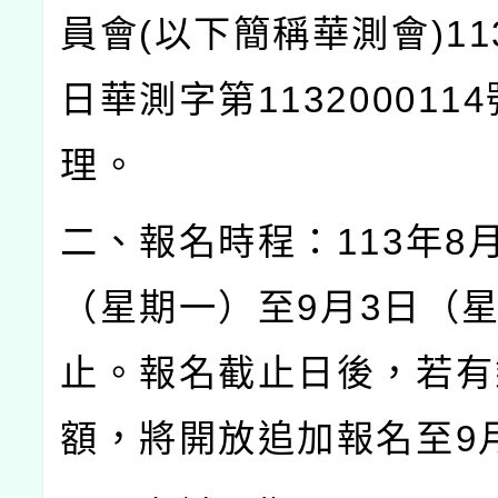
員會
(
以下簡稱華測會
)11
日華測字第
1132000114
理。
二、報名時程：
113
年
8
（星期一）至
9
月
3
日（
止。報名截止日後，若有
額，將開放追加報名至
9