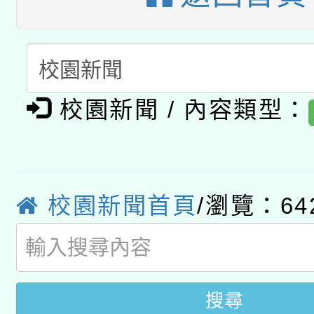
開 智慧啟航」
動」
月28日止
轉知教育部國民及學前
關事宜
函轉國家教育研究院中心
國立臺灣師範大學辦理「1
轉知教育部國民及學前
原住民族教育政策研討
年度健康促進學校輔導
校園新聞 / 內容類型：
函轉國立臺灣師範大學
新北市政府教育局辦理「
族教育國際趨勢與發展
業成長研習」實施計畫
轉知有關國立成功大學
族語言臺北學習中心11
師專業成長研習實施計
教育部國民及學前教育署「
校園新聞首頁
/瀏覽：64
文教學共融平台-教案
「族語學習班」招生簡章
方素養工作坊新北場」
年度COVID-19疫苗
件」活動簡章
接種對象擴大為「滿6
搜尋