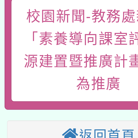
「數位內容與教學軟體線
校園新聞-教務處
有關大陸委員會函釋公
pilot」
「素養導向課室
轉知經濟部水利署委託
薪期間赴陸應申請許可
115年8月22日(星期六)
業技術研究院辦理「11
源建置暨推廣計
2026年桃園地景藝術
桃園市孔廟祈福系列活
用水績優單位及節水達
為推廣
本校115學年度第2次
開 智慧啟航」
動」
適應運動共學行動站研
招甄選結果公告(無人
本館辦理115年度閱讀
招)
科技賦能─人工智慧(AI
返回首頁
暨閱讀推動專業研習