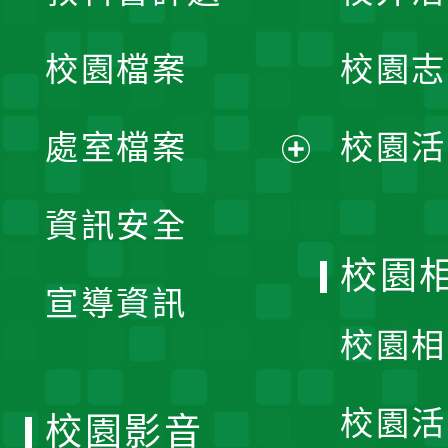
開
校園檔案
校園志
選
單
處室檔案
校園活
展
資訊安全
開
校園
宣導資訊
選
校園相
單
校園活
校園影音