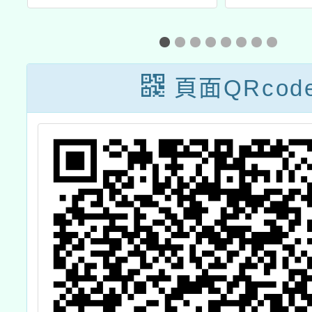
動中心辦理「在
SEL
實驗教育裡，看
礎培
見個人發展的可
（B
頁面QRcod
能性」推廣講座
M