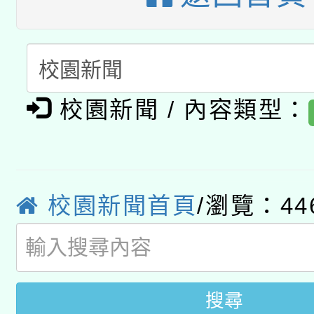
A3數位素養講師名單
礎課程
「數位內容與教學軟體線
有關大陸委員會函釋公
pilot」
校園新聞 / 內容類型：
轉知經濟部水利署委託
薪期間赴陸應申請許可
115年8月22日(星期六)
業技術研究院辦理「11
2026年桃園地景藝術
桃園市孔廟祈福系列活
校園新聞首頁
/瀏覽：44
用水績優單位及節水達
開 智慧啟航」
動」
搜尋