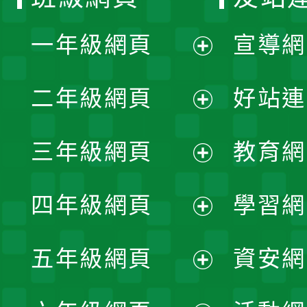
一年級網頁
宣導網
展
二年級網頁
好站連
開
展
三年級網頁
教育網
選
開
展
單
四年級網頁
學習網
選
開
展
單
五年級網頁
資安網
選
開
展
單