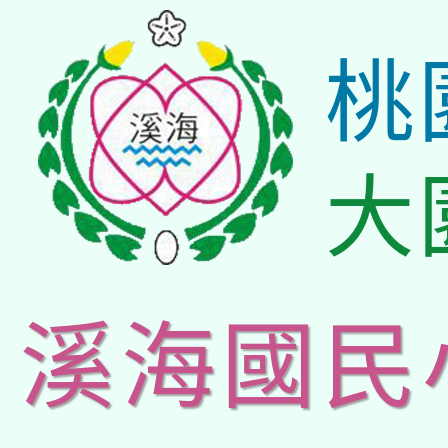
桃
大
溪海國民