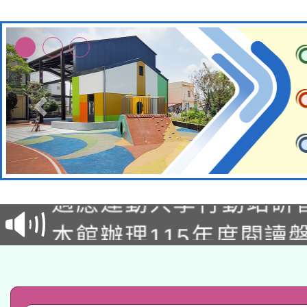
本校115學年度第2次
適應運動共學行動站研
招甄選結果公告(無人
本館辦理115年度閱讀
招)
科技賦能─人工智慧(AI
暨閱讀推動專業研習
A3數位素養講師名單
礎課程