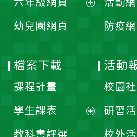
六年級網頁
活動網
選
開
展
單
幼兒園網頁
防疫網
選
開
單
選
檔案下載
活動
單
課程計畫
校園社
學生課表
研習活
展
教科書評選
校外活