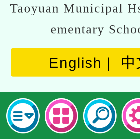
Taoyuan Municipal Hs
ementary Scho
English
中