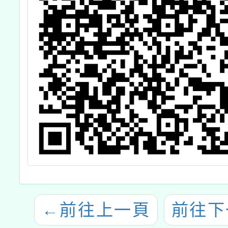
←
前往上一頁
前往下