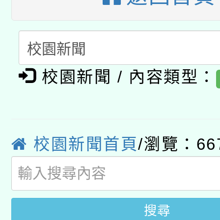
暨閱讀推動專業研習
A3數位素養講師名單
礎課程
「數位內容與教學軟體線
有關大陸委員會函釋公
pilot」
校園新聞 / 內容類型：
轉知經濟部水利署委託
薪期間赴陸應申請許可
115年8月22日(星期六)
業技術研究院辦理「11
校園新聞首頁
/瀏覽：66
2026年桃園地景藝術
桃園市孔廟祈福系列活
用水績優單位及節水達
開 智慧啟航」
動」
搜尋