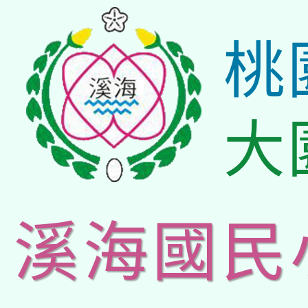
桃
大
溪海國民