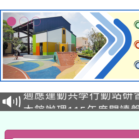
本校115學年度第2次
適應運動共學行動站研
招甄選結果公告(無人
本館辦理115年度閱讀
招)
科技賦能─人工智慧(AI
暨閱讀推動專業研習
A3數位素養講師名單