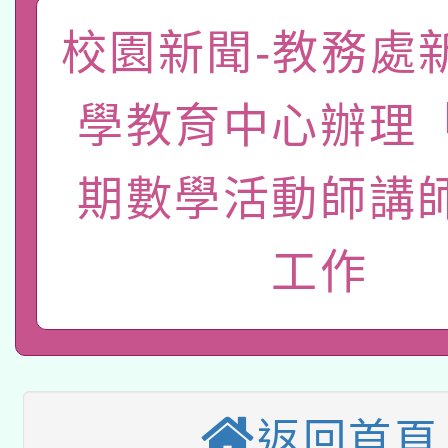
礎課程
「數位內容與教學軟體線
校園新聞-教務處
有關大陸委員會函釋公
pilot」
學教育中心辦理
轉知經濟部水利署委託
薪期間赴陸應申請許可
期數學活動師講
115年8月22日(星期六)
業技術研究院辦理「11
2026年桃園地景藝術
桃園市孔廟祈福系列活
用水績優單位及節水達
工作
本校115學年度第2次
開 智慧啟航」
動」
適應運動共學行動站研
招甄選結果公告(無人
本館辦理115年度閱讀
招)
返回首頁
科技賦能─人工智慧(AI