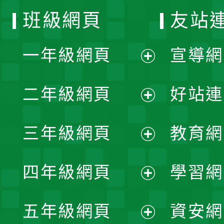
班級網頁
友站
一年級網頁
宣導網
展
二年級網頁
好站連
開
展
三年級網頁
教育網
選
開
展
單
四年級網頁
學習網
選
開
展
單
五年級網頁
資安網
選
開