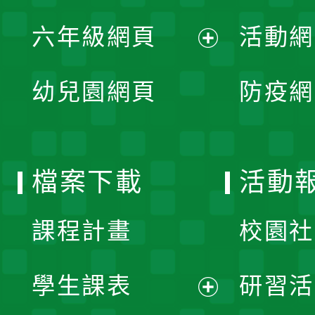
展
單
六年級網頁
活動網
選
開
展
單
幼兒園網頁
防疫網
選
開
單
選
檔案下載
活動
單
課程計畫
校園社
學生課表
研習活