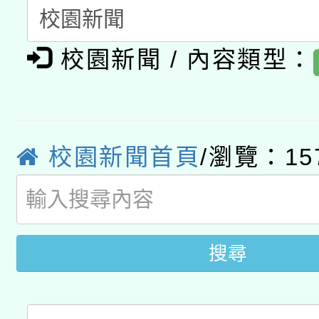
開 智慧啟航」
動」
月28日止
轉知教育部國民及學前
關事宜
校園新聞 / 內容類型：
函轉國家教育研究院中心
國立臺灣師範大學辦理「1
轉知教育部國民及學前
原住民族教育政策研討
年度健康促進學校輔導
函轉國立臺灣師範大學
新北市政府教育局辦理「
族教育國際趨勢與發展
業成長研習」實施計畫
校園新聞首頁
/瀏覽：15
轉知有關國立成功大學
族語言臺北學習中心11
師專業成長研習實施計
教育部國民及學前教育署「
文教學共融平台-教案
「族語學習班」招生簡章
方素養工作坊新北場」
年度COVID-19疫苗
件」活動簡章
搜尋
接種對象擴大為「滿6