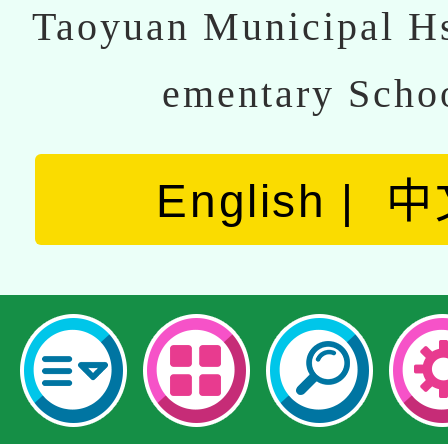
Taoyuan Municipal Hs
ementary Scho
English
中