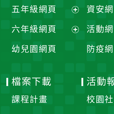
展
單
五年級網頁
資安網
選
開
展
單
六年級網頁
活動網
選
開
展
單
幼兒園網頁
防疫網
選
開
單
選
檔案下載
活動
單
課程計畫
校園社