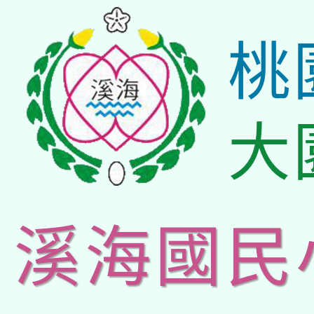
桃
大
溪海國民