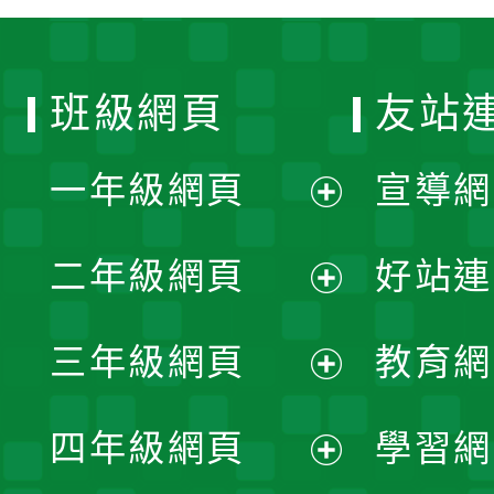
班級網頁
友站
一年級網頁
宣導網
展
二年級網頁
好站連
開
展
三年級網頁
教育網
選
開
展
單
四年級網頁
學習網
選
開