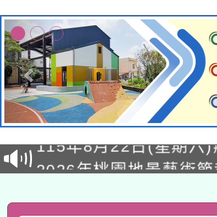
轉知經濟部水利署委託
115年8月22日(星期六)
業技術研究院辦理「11
2026年桃園地景藝術
桃園市孔廟祈福系列活
用水績優單位及節水達
「2026桃園藝術巡演
開 智慧啟航」
動」
轉知教育部國民及學前
關事宜