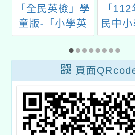
造
「全民英檢」學
「11
心
童版-「小學英
民中小
習
檢」（GEPT
學領域
Kids）將於8月
能力計
29日（六）辦理
中小自
頁面QRcod
筆試及口試測驗
實驗及
108
向實驗
設計研