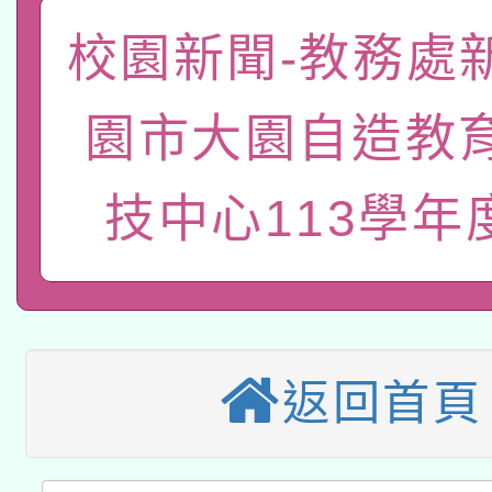
函轉國家教育研究院中心
國立臺灣師範大學辦理「1
校園新聞-教務處
轉知教育部國民及學前
原住民族教育政策研討
年度健康促進學校輔導
園市大園自造教
函轉國立臺灣師範大學
新北市政府教育局辦理「
族教育國際趨勢與發展
業成長研習」實施計畫
轉知有關國立成功大學
技中心113學年度
族語言臺北學習中心11
師專業成長研習實施計
教育部國民及學前教育署「
文教學共融平台-教案
「族語學習班」招生簡章
方素養工作坊新北場」
轉知經濟部水利署委託
年度COVID-19疫苗
件」活動簡章
115年8月22日(星期六)
業技術研究院辦理「11
接種對象擴大為「滿6
返回首頁
2026年桃園地景藝術
桃園市孔廟祈福系列活
用水績優單位及節水達
接種之民眾」措施，延長
「2026桃園藝術巡演