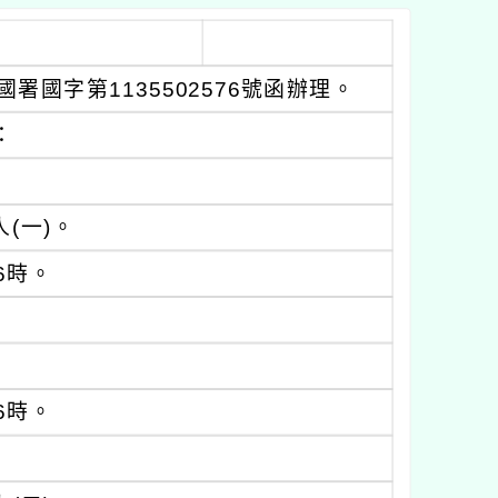
署國字第1135502576號函辦理。
：
(一)。
6時。
6時。