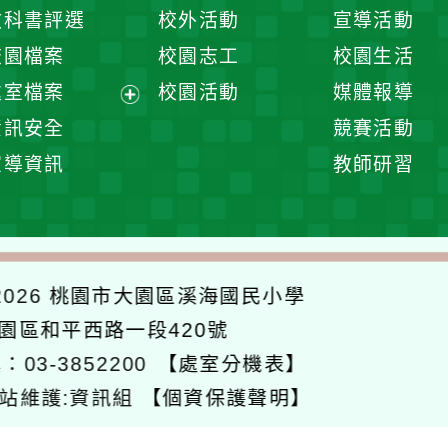
開
展
教科書評選
校外活動
宣導活動
選
開
校園檔案
校園志工
校園生活
單
選
處室檔案
校園活動
媒體報導
單
展
資訊安全
競賽活動
開
宣導資訊
教師研習
選
單
026
桃園市大園區溪海國民小學
大園區和平西路一段420號
：03-3852200
【處室分機表】
站維護:資訊組
【個資保護聲明】