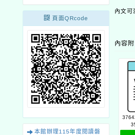
內文可
頁面QRcode
內容
3764
3
本館辦理115年度閱讀磐