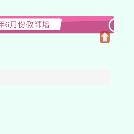
年6月份教師增
開
啟
上
方
區
塊