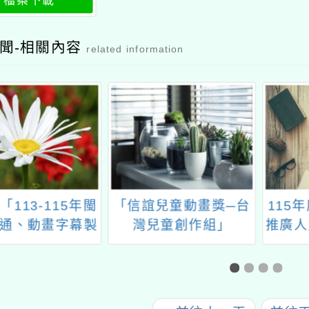
檔案下載
聞-相關內容
related information
「113-115年閩
「信誼兒童動畫獎─台
115
通、動畫字幕製
灣兒童創作組」
推廣人
音工作計畫」成
「教育部臺灣台
網」短期暫停服
務案