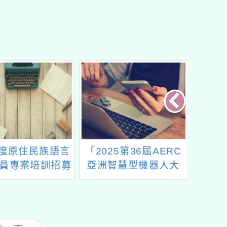
年度原住民族語言
「2025第36屆AERC
「2
員專案培訓招募
亞洲智慧型機器人大
PiE
簡章
賽」