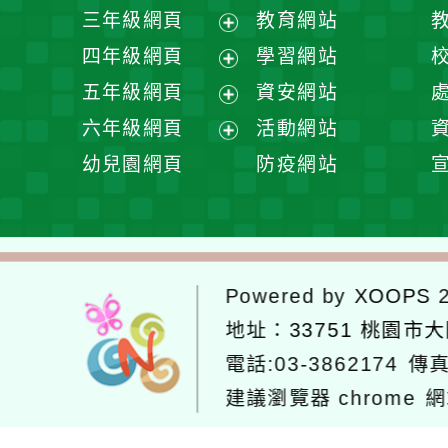
開
展
三年級網頁
教育網站
選
開
展
四年級網頁
學習網站
單
選
開
展
五年級網頁
資安網站
單
選
開
展
六年級網頁
活動網站
單
選
開
展
幼兒園網頁
防疫網站
單
選
開
單
選
單
Powered by
XOOPS
2
地址：
33751 桃園市
電話:03-3862174
傳真
建議瀏覽器 chrome
網
網站設計：