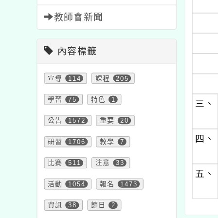
教師會新聞
內容標籤
宣導
114
課程
205
學習
75
特色
1
三、
公告
1572
重要
20
四、
研習
1706
教學
7
比賽
511
注意
33
五、
活動
1054
報名
1473
資訊
38
節日
2