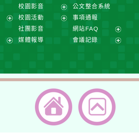
開
展
校園影音
公文整合系統
選
開
展
校園活動
事項通報
單
選
開
展
展
社團影音
網站FAQ
單
選
開
開
展
媒體報導
會議記錄
單
選
選
開
展
展
單
單
選
開
開
單
選
選
單
單
返回首頁
返回頂端