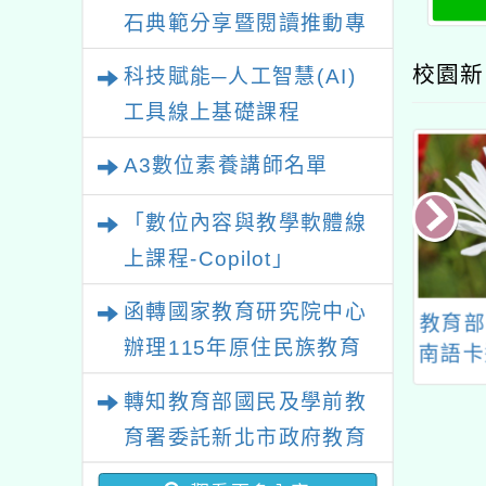
石典範分享暨閱讀推動專
業研習
校園新
科技賦能─人工智慧(AI)
工具線上基礎課程
A3數位素養講師名單
「數位內容與教學軟體線
上課程-Copilot」
函轉國家教育研究院中心
南崁自造教育及
〈周遊列國的孔夫子〉
教育部
辦理115年原住民族教育
心115年1月份
行動教案種子教師教育
南語卡
政策研討會「原住民族教
師增能研習
訓練
作及配
轉知教育部國民及學前教
果網站
育國際趨勢與發展」
育署委託新北市政府教育
語動畫
局辦理「115年度教師專