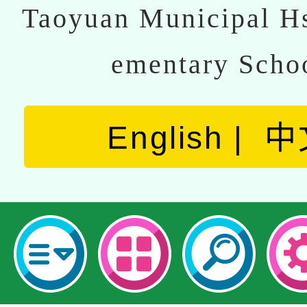
Taoyuan Municipal Hs
ementary Scho
English
中