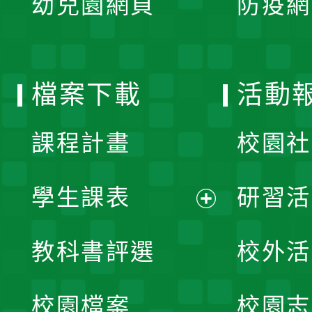
幼兒園網頁
防疫網
選
開
單
選
檔案下載
活動
單
課程計畫
校園社
學生課表
研習活
展
教科書評選
校外活
開
校園檔案
校園志
選