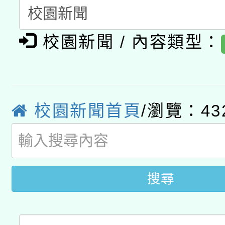
動」
月28日止
轉知教育部國民及學前
關事宜
校園新聞 / 內容類型：
函轉國家教育研究院中心
國立臺灣師範大學辦理「1
轉知教育部國民及學前
原住民族教育政策研討
年度健康促進學校輔導
函轉國立臺灣師範大學
新北市政府教育局辦理「
族教育國際趨勢與發展
業成長研習」實施計畫
校園新聞首頁
/瀏覽：43
轉知有關國立成功大學
族語言臺北學習中心11
師專業成長研習實施計
教育部國民及學前教育署「
文教學共融平台-教案
「族語學習班」招生簡章
方素養工作坊新北場」
年度COVID-19疫苗
件」活動簡章
搜尋
接種對象擴大為「滿6