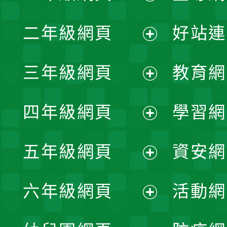
展
二年級網頁
好站連
開
展
三年級網頁
教育網
選
開
展
單
四年級網頁
學習網
選
開
展
單
五年級網頁
資安網
選
開
展
單
六年級網頁
活動網
選
開
展
單