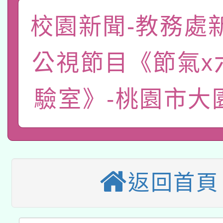
函轉國家教育研究院中心
國立臺灣師範大學辦理「1
校園新聞-教務處
轉知教育部國民及學前
原住民族教育政策研討
年度健康促進學校輔導
公視節目《節氣x
函轉國立臺灣師範大學
新北市政府教育局辦理「
族教育國際趨勢與發展
業成長研習」實施計畫
轉知有關國立成功大學
族語言臺北學習中心11
驗室》-桃園市大
師專業成長研習實施計
教育部國民及學前教育署「
文教學共融平台-教案
「族語學習班」招生簡章
方素養工作坊新北場」
轉知經濟部水利署委託
年度COVID-19疫苗
件」活動簡章
115年8月22日(星期六)
業技術研究院辦理「11
接種對象擴大為「滿6
返回首頁
2026年桃園地景藝術
桃園市孔廟祈福系列活
用水績優單位及節水達
接種之民眾」措施，延長
「2026桃園藝術巡演
開 智慧啟航」