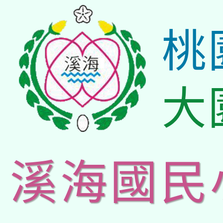
桃
大
溪海國民