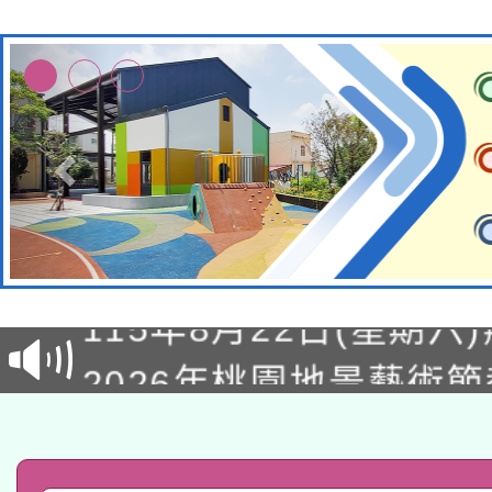
轉知經濟部水利署委託
115年8月22日(星期六)
業技術研究院辦理「11
2026年桃園地景藝術
桃園市孔廟祈福系列活
用水績優單位及節水達
「2026桃園藝術巡演
開 智慧啟航」
動」
轉知教育部國民及學前
關事宜