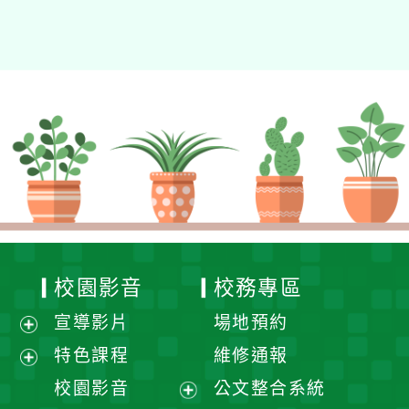
校園影音
校務專區
宣導影片
場地預約
展
特色課程
維修通報
開
展
校園影音
公文整合系統
選
開