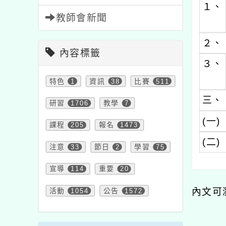
１、
教師會新聞
２、
內容標籤
３、
特色
1
資訊
38
比賽
511
三、
研習
1706
教學
7
(一)
課程
205
報名
1473
(二)
注意
33
節日
2
學習
75
宣導
114
重要
20
內文可
活動
1054
公告
1572