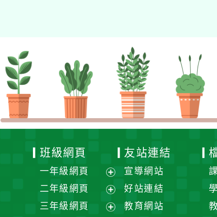
的N次方素養工作坊新北
場」計畫
班級網頁
友站連結
一年級網頁
宣導網站
展
二年級網頁
好站連結
開
展
三年級網頁
教育網站
選
開