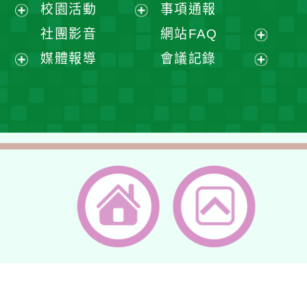
展
校園活動
事項通報
單
選
開
展
展
社團影音
網站FAQ
單
選
開
開
展
媒體報導
會議記錄
單
選
選
開
展
展
單
單
選
開
開
單
選
選
單
單
返回首頁
返回頂端