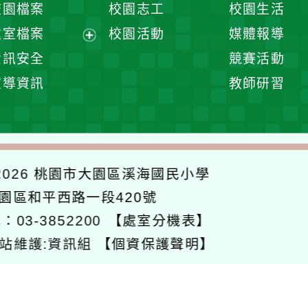
校園檔案
校園志工
校園生活
單
選
處室檔案
校園活動
媒體報導
單
展
資訊安全
競賽活動
開
宣導資訊
教師研習
選
單
026
桃園市大園區溪海國民小學
大園區和平西路一段420號
：03-3852200
【處室分機表】
站維護:資訊組
【個資保護聲明】