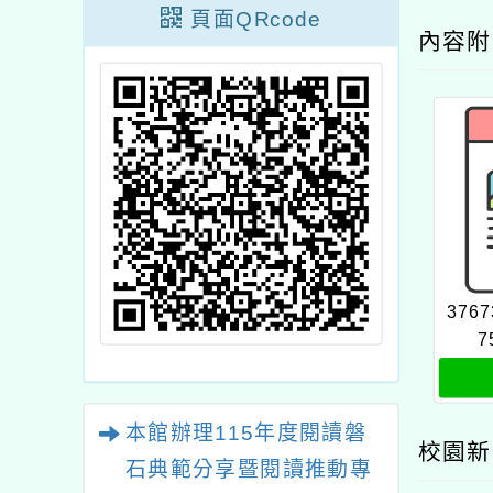
頁面QRcode
內容
3767
7
本館辦理115年度閱讀磐
校園新
石典範分享暨閱讀推動專