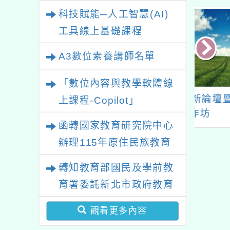
業研習
科技賦能─人工智慧(AI)
工具線上基礎課程
A3數位素養講師名單
「數位內容與教學軟體線
究與實作教育學
2026教育創新論壇暨
114
上課程-Copilot」
2屆新臺灣文學國
師培工作坊
學習
函轉國家教育研究院中心
文能力競賽
辦理115年原住民族教育
政策研討會「原住民族教
轉知教育部國民及學前教
育國際趨勢與發展」
育署委託新北市政府教育
局辦理「115年度教師專
觀看更多內容
業成長研習實施計畫－夢