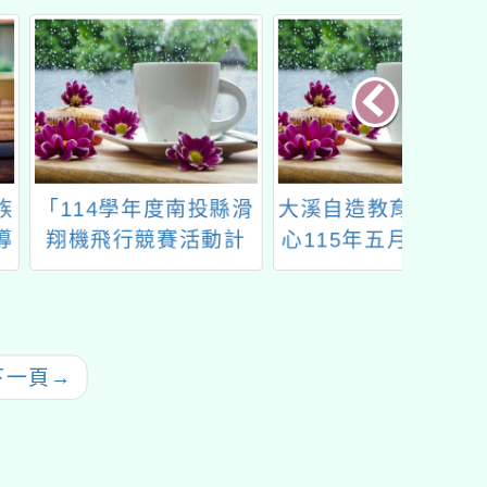
4學年度南投縣滑
大溪自造教育及科技中
國立臺
飛行競賽活動計
心115年五月份教師研
「B
畫」
習計畫
教學
下一頁
→