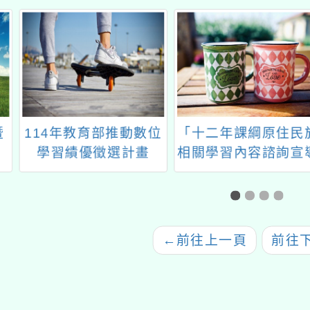
年教育部推動數位
「十二年課綱原住民族
「11
績優徵選計畫
相關學習內容諮詢宣導
翔機
講座」實施計畫
←
前往上一頁
前往