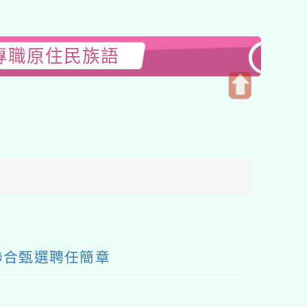
專職原住民族語
開
啟
上
方
區
塊
聯合甄選聘任簡章