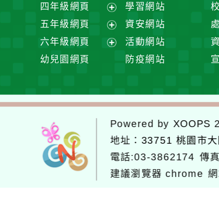
展
四年級網頁
學習網站
單
選
開
展
五年級網頁
資安網站
單
選
開
展
六年級網頁
活動網站
單
選
開
展
幼兒園網頁
防疫網站
單
選
開
單
選
單
Powered by
XOOPS
2
地址：
33751 桃園市
電話:03-3862174
傳真
建議瀏覽器 chrome
網
網站設計：
Neil網站設計
工坊