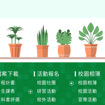
檔案下載
活動報名
校園相簿
課程計畫
校園社團
校園相簿
展
學生課表
研習活動
校園活動
開
展
教科書評選
校外活動
宣導活動
選
開