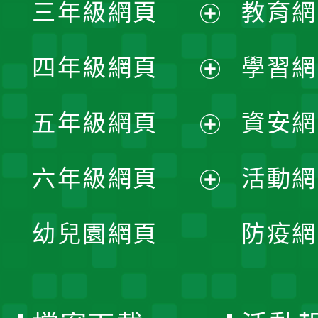
三年級網頁
教育網
選
開
展
單
四年級網頁
學習網
選
開
展
單
五年級網頁
資安網
選
開
展
單
六年級網頁
活動網
選
開
展
單
幼兒園網頁
防疫網
選
開
單
選