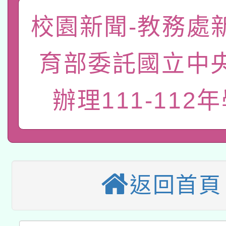
函轉國家教育研究院中心
校園新聞-教務處
國立臺灣師範大學辦理「1
轉知教育部國民及學前
原住民族教育政策研討
年度健康促進學校輔導
育部委託國立中
函轉國立臺灣師範大學
新北市政府教育局辦理「
族教育國際趨勢與發展
業成長研習」實施計畫
轉知有關國立成功大學
辦理111-112
族語言臺北學習中心11
師專業成長研習實施計
教育部國民及學前教育署「
文教學共融平台-教案
「族語學習班」招生簡章
方素養工作坊新北場」
轉知經濟部水利署委託
年度COVID-19疫苗
件」活動簡章
115年8月22日(星期六)
業技術研究院辦理「11
接種對象擴大為「滿6
返回首頁
2026年桃園地景藝術
桃園市孔廟祈福系列活
用水績優單位及節水達
接種之民眾」措施，延長
「2026桃園藝術巡演