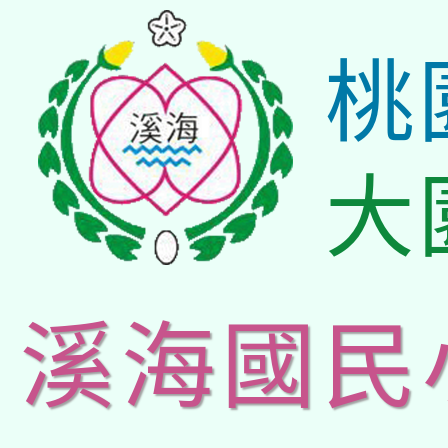
桃
大
溪海國民