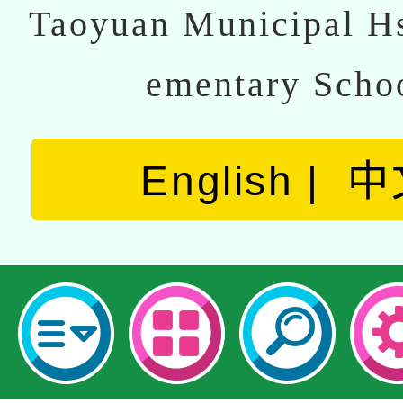
Taoyuan Municipal Hs
ementary Scho
English
中