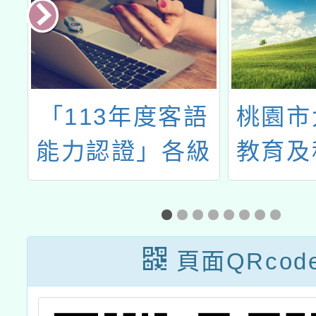
大
「113年度客語
桃園市
年
能力認證」各級
教育及
教
別認證報名簡章
辦理11
能
公告
教
頁面QRcod