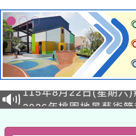
轉知經濟部水利署委託
115年8月22日(星期六)
業技術研究院辦理「11
2026年桃園地景藝術
桃園市孔廟祈福系列活
用水績優單位及節水達
「2026桃園藝術巡演
開 智慧啟航」
動」
轉知教育部國民及學前
關事宜