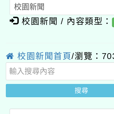
開 智慧啟航」
動」
月28日止
轉知教育部國民及學前
關事宜
校園新聞 / 內容類型：
函轉國家教育研究院中心
國立臺灣師範大學辦理「1
轉知教育部國民及學前
原住民族教育政策研討
年度健康促進學校輔導
函轉國立臺灣師範大學
新北市政府教育局辦理「
族教育國際趨勢與發展
業成長研習」實施計畫
校園新聞首頁
/瀏覽：70
轉知有關國立成功大學
族語言臺北學習中心11
師專業成長研習實施計
教育部國民及學前教育署「
文教學共融平台-教案
「族語學習班」招生簡章
方素養工作坊新北場」
年度COVID-19疫苗
件」活動簡章
搜尋
接種對象擴大為「滿6