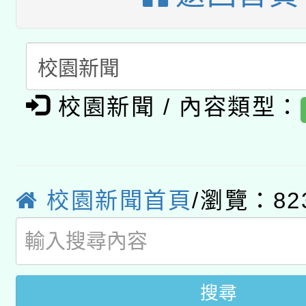
科技賦能─人工智慧(AI
暨閱讀推動專業研習
A3數位素養講師名單
礎課程
「數位內容與教學軟體線
有關大陸委員會函釋公
校園新聞 / 內容類型：
pilot」
轉知經濟部水利署委託
薪期間赴陸應申請許可
115年8月22日(星期六)
業技術研究院辦理「11
校園新聞首頁
/瀏覽：82
2026年桃園地景藝術
桃園市孔廟祈福系列活
用水績優單位及節水達
開 智慧啟航」
動」
搜尋