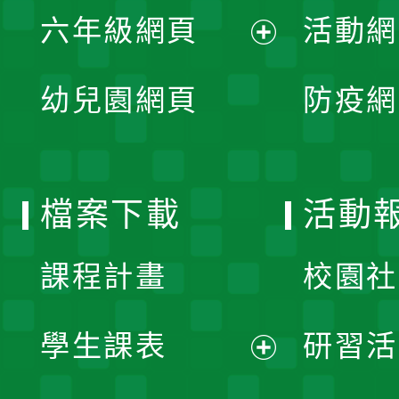
展
單
六年級網頁
活動網
選
開
展
單
幼兒園網頁
防疫網
選
開
單
選
檔案下載
活動
單
課程計畫
校園社
學生課表
研習活
展