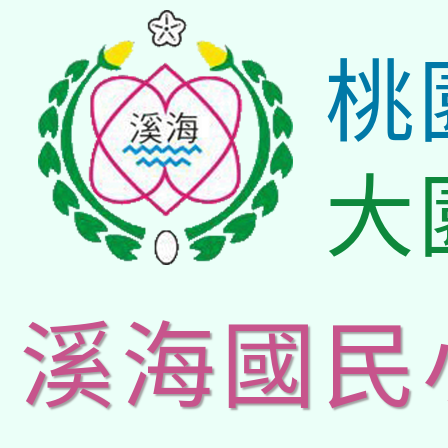
桃
大
溪海國民