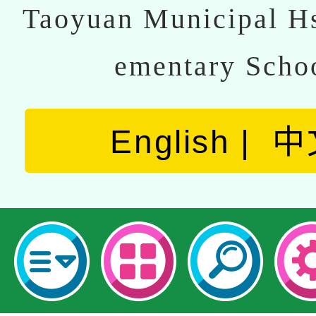
Taoyuan Municipal Hs
ementary Scho
English
中