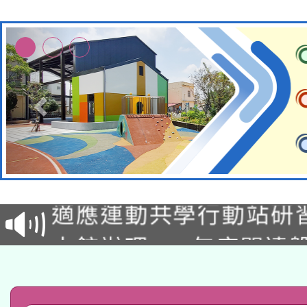
本校115學年度第2次
適應運動共學行動站研
招甄選結果公告(無人
本館辦理115年度閱讀
招)
科技賦能─人工智慧(AI
暨閱讀推動專業研習
A3數位素養講師名單