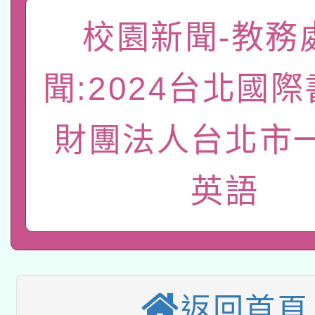
礎課程
校園新聞-教務
「數位內容與教學軟體線
有關大陸委員會函釋公
pilot」
聞:2024台北國
轉知經濟部水利署委託
薪期間赴陸應申請許可
財團法人台北市
115年8月22日(星期六)
業技術研究院辦理「11
2026年桃園地景藝術
桃園市孔廟祈福系列活
用水績優單位及節水達
英語
本校115學年度第2次
開 智慧啟航」
動」
適應運動共學行動站研
招甄選結果公告(無人
本館辦理115年度閱讀
招)
返回首頁