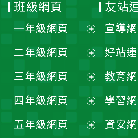
班級網頁
友站
一年級網頁
宣導網
展
二年級網頁
好站連
開
展
三年級網頁
教育網
選
開
展
單
四年級網頁
學習網
選
開
展
單
五年級網頁
資安網
選
開