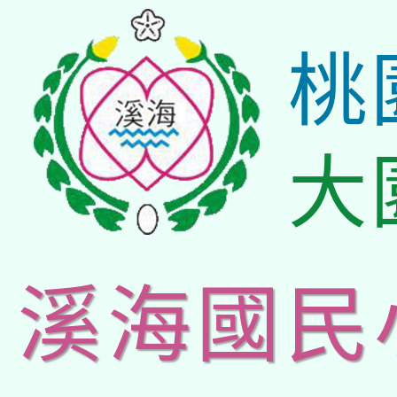
桃
大
溪海國民