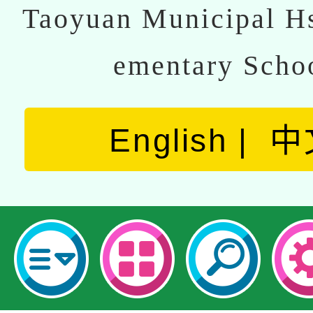
Taoyuan Municipal Hs
ementary Scho
English
中