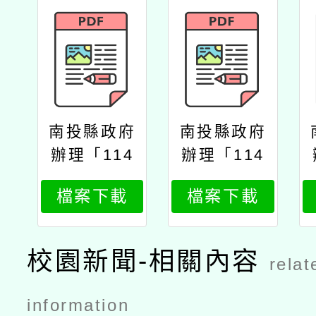
南投縣政府
南投縣政府
辦理「114
辦理「114
年度教師專
年度教師專
檔案下載
檔案下載
業成長研習
業成長研習
實施計畫夢
實施計畫夢
的n次方素
的n次方素
校園新聞-相關內容
relat
養工作坊–
養工作坊–
中二區南投
中二區南投
information