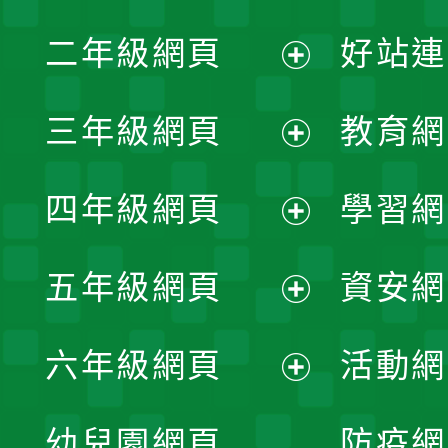
展
二年級網頁
好站連
開
展
三年級網頁
教育網
選
開
展
單
四年級網頁
學習網
選
開
展
單
五年級網頁
資安網
選
開
展
單
六年級網頁
活動網
選
開
展
單
幼兒園網頁
防疫網
選