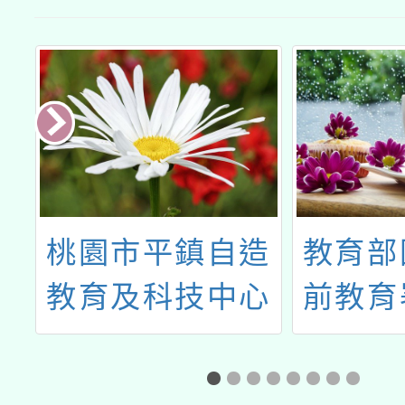
場」
場」公文南
投縣府
承
桃園市平鎮自造
教育部
4
教育及科技中心
前教育
師
辦理115年4月教
務信箱
測
師研習資訊
及安全