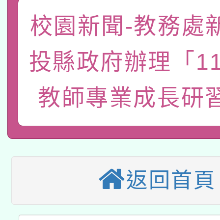
教育部國民及學前教育署「
文教學共融平台-教案
「族語學習班」招生簡章
校園新聞-教務處
方素養工作坊新北場」
本市兒童口腔健康促進
年度COVID-19疫苗
件」活動簡章
投縣政府辦理「1
有關銓敘部建置「公務
宣導素材2份，請協助
接種對象擴大為「滿6
「115年度教育部國民
得重審後實發金額試算
教師專業成長研
管道加強宣導
接種之民眾」措施，延長
衛生局辦理之「115年
辦理性別平等教育建置
機關學校轉知所屬退休
月28日止
轉知教育部國民及學前
菸害防制實體解謎活動
人才庫實施計畫」一案
用一案
函轉國家教育研究院中心
國立臺灣師範大學辦理「1
返回首頁
轉知教育部國民及學前
原住民族教育政策研討
年度健康促進學校輔導
函轉國立臺灣師範大學
新北市政府教育局辦理「
族教育國際趨勢與發展