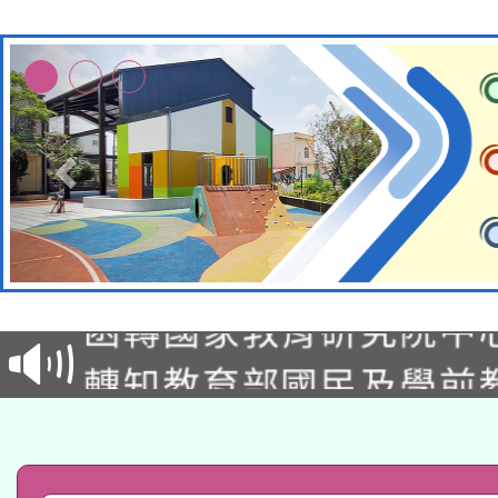
轉知教育部國民及學前
函轉國家教育研究院中心
國立臺灣師範大學辦理「1
轉知教育部國民及學前
原住民族教育政策研討
年度健康促進學校輔導
函轉國立臺灣師範大學
新北市政府教育局辦理「
族教育國際趨勢與發展
業成長研習」實施計畫
轉知有關國立成功大學
族語言臺北學習中心11
師專業成長研習實施計