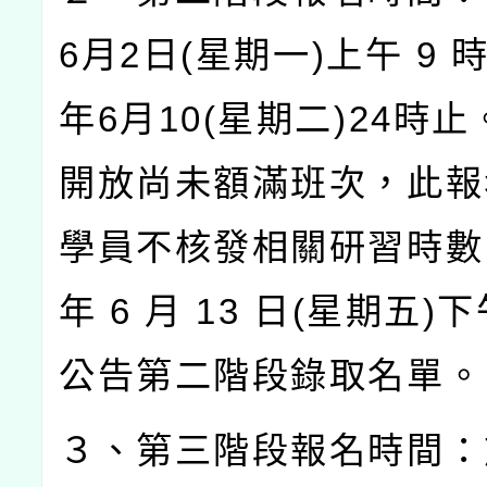
6
月
2
日
(
星期一
)
上午
9
年
6
月
10(
星期二
)24
時止
開放尚未額滿班次，此報
學員不核發相關研習時數
年
6
月
13
日
(
星期五
)
下
公告第二階段錄取名單。
３、第三階段報名時間：