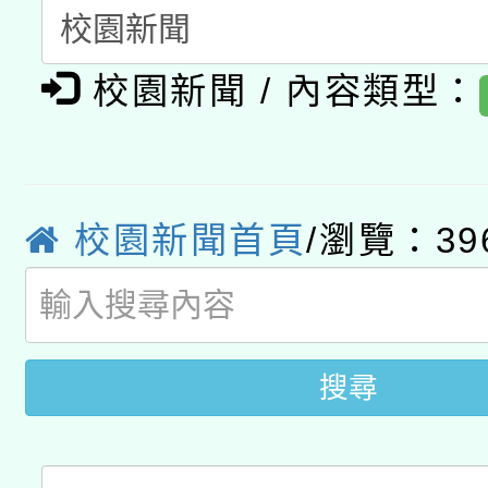
業成長研習」實施計畫
轉知有關國立成功大學
族語言臺北學習中心11
師專業成長研習實施計
校園新聞 / 內容類型：
教育部國民及學前教育署「
文教學共融平台-教案
「族語學習班」招生簡章
方素養工作坊新北場」
本市兒童口腔健康促進
年度COVID-19疫苗
件」活動簡章
有關銓敘部建置「公務
宣導素材2份，請協助
接種對象擴大為「滿6
校園新聞首頁
/瀏覽：39
「115年度教育部國民
得重審後實發金額試算
管道加強宣導
接種之民眾」措施，延長
衛生局辦理之「115年
辦理性別平等教育建置
機關學校轉知所屬退休
月28日止
菸害防制實體解謎活動
人才庫實施計畫」一案
用一案
搜尋