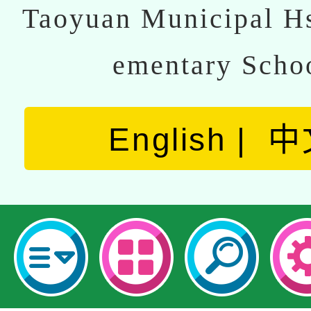
Taoyuan Municipal Hs
ementary Scho
English
中