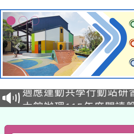
本校115學年度第2次
適應運動共學行動站研
招甄選結果公告(無人
本館辦理115年度閱讀
招)
科技賦能─人工智慧(AI
暨閱讀推動專業研習
A3數位素養講師名單
礎課程