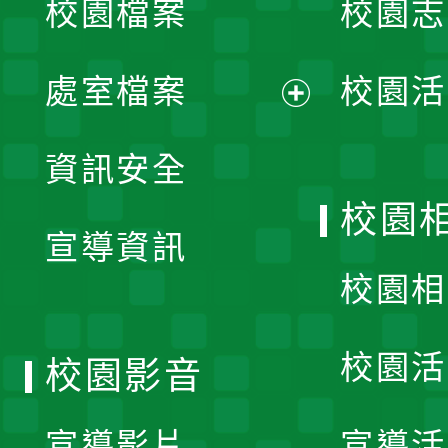
校園檔案
校園志
選
單
處室檔案
校園活
展
資訊安全
開
校園
宣導資訊
選
校園相
單
校園活
校園影音
宣導影片
宣導活