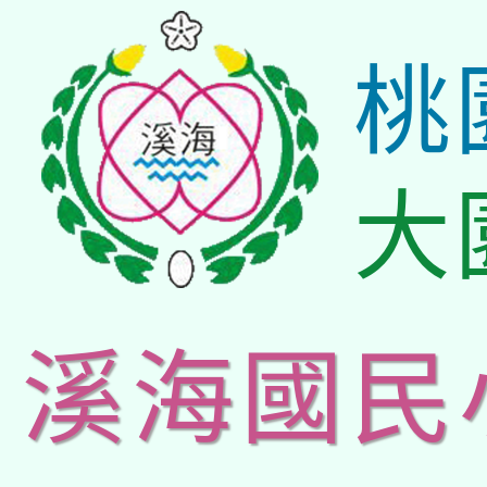
桃
大
溪海國民