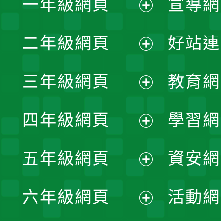
一年級網頁
宣導網
展
二年級網頁
好站連
開
展
三年級網頁
教育網
選
開
展
單
四年級網頁
學習網
選
開
展
單
五年級網頁
資安網
選
開
展
單
六年級網頁
活動網
選
開
展