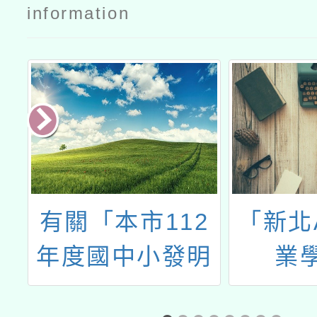
研習公文
研習公文國
information
教署
心
有關「本市112
「新北
研
年度國中小發明
業
理
展選拔暨展覽