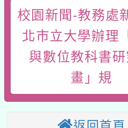
「數位內容與教學軟體線
校園新聞-教務處
有關大陸委員會函釋公
pilot」
北市立大學辦理
轉知經濟部水利署委託
薪期間赴陸應申請許可
與數位教科書研
115年8月22日(星期六)
業技術研究院辦理「11
2026年桃園地景藝術
桃園市孔廟祈福系列活
用水績優單位及節水達
畫」規
本校115學年度第2次
開 智慧啟航」
動」
適應運動共學行動站研
招甄選結果公告(無人
本館辦理115年度閱讀
招)
返回首頁
科技賦能─人工智慧(AI