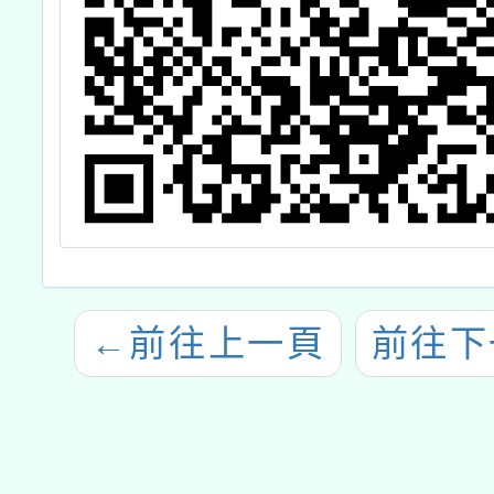
←
前往上一頁
前往下