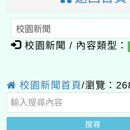
暨閱讀推動專業研習
A3數位素養講師名單
礎課程
「數位內容與教學軟體線
有關大陸委員會函釋公
pilot」
校園新聞 / 內容類型：
轉知經濟部水利署委託
薪期間赴陸應申請許可
115年8月22日(星期六)
業技術研究院辦理「11
校園新聞首頁
/瀏覽：26
2026年桃園地景藝術
桃園市孔廟祈福系列活
用水績優單位及節水達
開 智慧啟航」
動」
搜尋