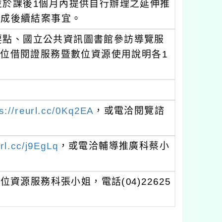
並於課後1個月內提供自行辦理之延伸推
完成後續結案事宜。
要點、國立公共資訊圖書館參訪導覽服
數位借閱證服務暨數位資源使用說明各1
s://reurl.cc/0Kq2EA
，或電洽閱覽諮
url.cc/j9EgLq
，或電洽輔導推廣科蔡小
源服務科張小姐，電話(04)22625