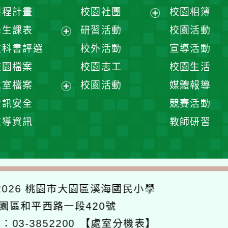
課程計畫
校園社團
校園相簿
展
學生課表
研習活動
校園活動
開
展
教科書評選
校外活動
宣導活動
選
開
校園檔案
校園志工
校園生活
單
選
處室檔案
校園活動
媒體報導
單
展
資訊安全
競賽活動
開
宣導資訊
教師研習
選
單
026
桃園市大園區溪海國民小學
大園區和平西路一段420號
：03-3852200
【處室分機表】