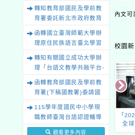
政策研討會「原住民族教
轉知教育部國民及學前教
育國際趨勢與發展」
內文可
育署委託新北市政府教育
局辦理「115年度教師專
函轉國立臺灣師範大學辦
業成長研習實施計畫－夢
理原住民族語言臺北學習
校園新
的N次方素養工作坊新北
中心115年度第2期「族語
轉知有關國立成功大學辦
場」計畫
學習班」招生簡章及EDM
理「台語文教學共融平台-
教案暨教學示範徵件」活
函轉教育部國民及學前教
動簡章
育署(下稱國教署)委請國
立臺灣師範大學辦理
115學年度國民中小學現
「115年『青年百億海外
年和氣大愛文教基
桃園市英語教師進階研
「20
職教師臺灣台語認證輔導
圓夢基金計畫』海外翱翔
一屆全國書法比
習
全球
增能課程計畫
賽
組G-4-6『健康學一下』
觀看更多內容