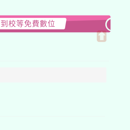
或到校等免費數位
開
啟
上
方
區
塊