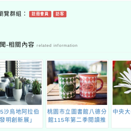
瀏覽群組：
註冊會員
訪客
聞-相關內容
related information
25沙烏地阿拉伯
桃園市立圖書館八德分
中央大
發明創新展」
館115年第二季閱讀推
廣活動「情緒練習生：