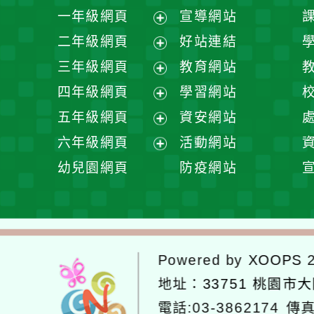
一年級網頁
宣導網站
展
二年級網頁
好站連結
開
展
三年級網頁
教育網站
選
開
展
四年級網頁
學習網站
單
選
開
展
五年級網頁
資安網站
單
選
開
展
六年級網頁
活動網站
單
選
開
展
幼兒園網頁
防疫網站
單
選
開
單
選
單
Powered by
XOOPS
2
地址：
33751 桃園市
電話:03-3862174
傳真