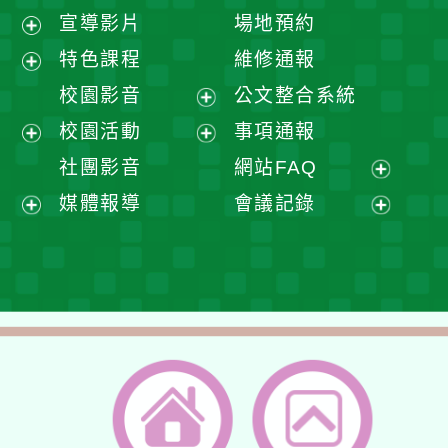
宣導影片
場地預約
展
特色課程
維修通報
開
展
校園影音
公文整合系統
選
開
展
校園活動
事項通報
單
選
開
展
展
社團影音
網站FAQ
單
選
開
開
展
媒體報導
會議記錄
單
選
選
開
展
展
單
單
選
開
開
單
選
選
單
單