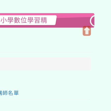
中小學數位學習精
開
啟
上
方
區
塊
講師名單