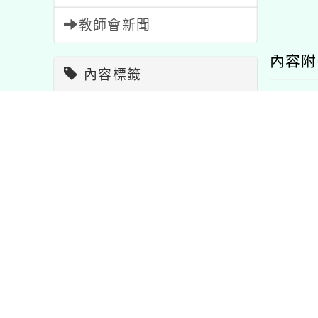
教師會新聞
內容
內容標籤
課程
205
重要
20
公告
1572
學習
75
資訊
38
節日
2
活動
1054
宣導
114
3767
研習
1706
注意
33
6
報名
1473
比賽
511
特色
1
教學
7