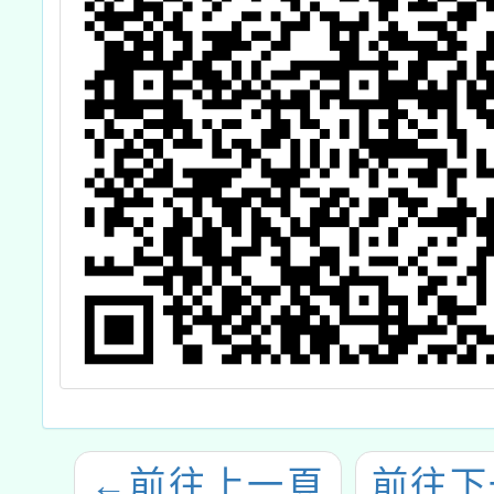
←
前往上一頁
前往下