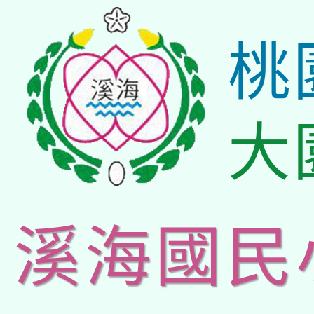
桃
大
溪海國民