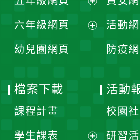
五年級網頁
資安網
選
開
展
單
六年級網頁
活動網
選
開
展
單
幼兒園網頁
防疫網
選
開
單
選
檔案下載
活動
單
課程計畫
校園社
學生課表
研習活