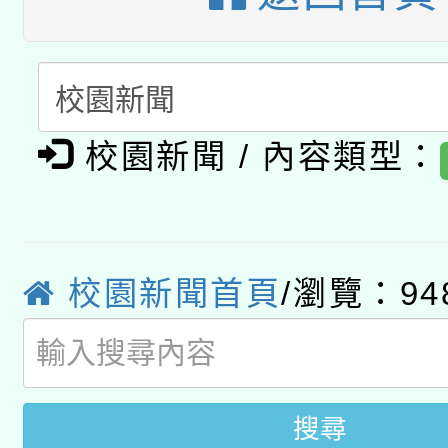
A3數位素養講師名單
礎課程
「數位內容與教學軟體線
有關大陸委員會函釋公
pilot」
校園新聞 / 內容類型：
轉知經濟部水利署委託
薪期間赴陸應申請許可
115年8月22日(星期六)
業技術研究院辦理「11
2026年桃園地景藝術
校園新聞首頁
/瀏覽：94
桃園市孔廟祈福系列活
用水績優單位及節水達
開 智慧啟航」
動」
搜尋