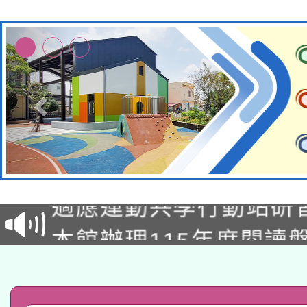
本校115學年度第2次
適應運動共學行動站研
招甄選結果公告(無人
本館辦理115年度閱讀
招)
科技賦能─人工智慧(AI
暨閱讀推動專業研習
A3數位素養講師名單
礎課程