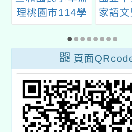
心
理桃園市114學
家語文
份
年度偏遠地區及
學學系
非山非市學校北
文碩
區整合性計畫：
「客家
頁面QRcod
子計畫3教師增
策碩士
能研習活動
學年