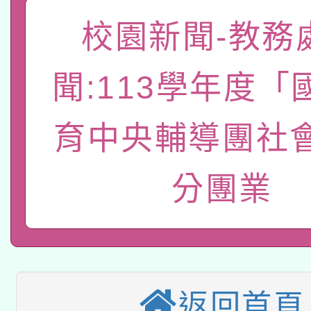
「數位內容與教學軟體線
校園新聞-教務
有關大陸委員會函釋公
pilot」
聞:113學年度「
轉知經濟部水利署委託
薪期間赴陸應申請許可
115年8月22日(星期六)
育中央輔導團社
業技術研究院辦理「11
2026年桃園地景藝術
桃園市孔廟祈福系列活
用水績優單位及節水達
分團業
本校115學年度第2次
開 智慧啟航」
動」
適應運動共學行動站研
招甄選結果公告(無人
本館辦理115年度閱讀
招)
返回首頁
科技賦能─人工智慧(AI
暨閱讀推動專業研習