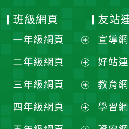
班級網頁
友站
一年級網頁
宣導網
展
二年級網頁
好站連
開
展
三年級網頁
教育網
選
開
展
單
四年級網頁
學習網
選
開
展
單