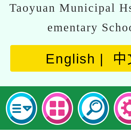
Taoyuan Municipal Hs
ementary Scho
English
中