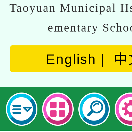
Taoyuan Municipal Hs
ementary Scho
English
中