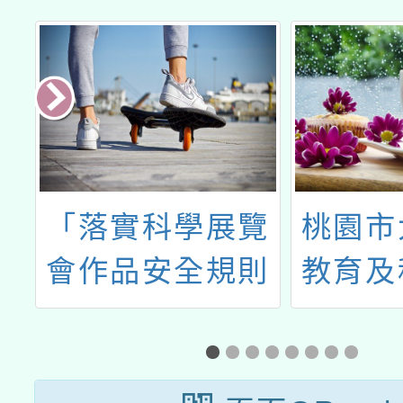
大
「落實科學展覽
桃園市
數
會作品安全規則
教育及
資
自我檢核及輔導
辦理11
人類研究作品倫
教 