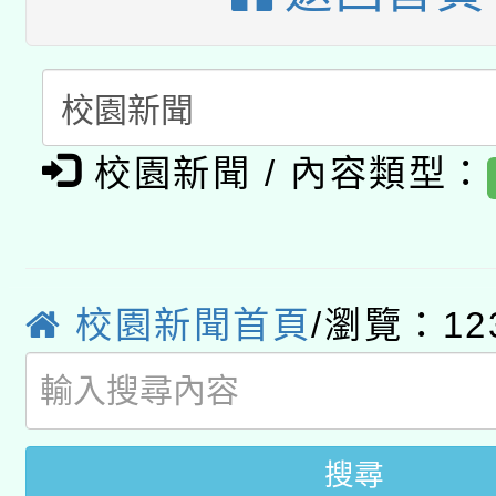
族教育國際趨勢與發展
業成長研習」實施計畫
轉知有關國立成功大學
族語言臺北學習中心11
師專業成長研習實施計
教育部國民及學前教育署「
文教學共融平台-教案
「族語學習班」招生簡章
方素養工作坊新北場」
本市兒童口腔健康促進
年度COVID-19疫苗
件」活動簡章
校園新聞 / 內容類型：
有關銓敘部建置「公務
宣導素材2份，請協助
接種對象擴大為「滿6
「115年度教育部國民
得重審後實發金額試算
管道加強宣導
接種之民眾」措施，延長
衛生局辦理之「115年
校園新聞首頁
/瀏覽：12
辦理性別平等教育建置
機關學校轉知所屬退休
月28日止
菸害防制實體解謎活動
人才庫實施計畫」一案
用一案
搜尋