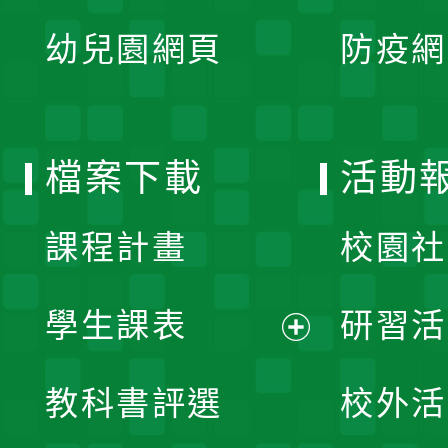
展
單
幼兒園網頁
防疫網
選
開
單
選
檔案下載
活動
單
課程計畫
校園社
學生課表
研習活
展
教科書評選
校外活
開