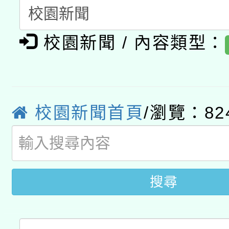
A3數位素養講師名單
礎課程
「數位內容與教學軟體線
校園新聞 / 內容類型：
有關大陸委員會函釋公
pilot」
轉知經濟部水利署委託
薪期間赴陸應申請許可
校園新聞首頁
/瀏覽：82
115年8月22日(星期六)
業技術研究院辦理「11
2026年桃園地景藝術
桃園市孔廟祈福系列活
用水績優單位及節水達
開 智慧啟航」
動」
搜尋