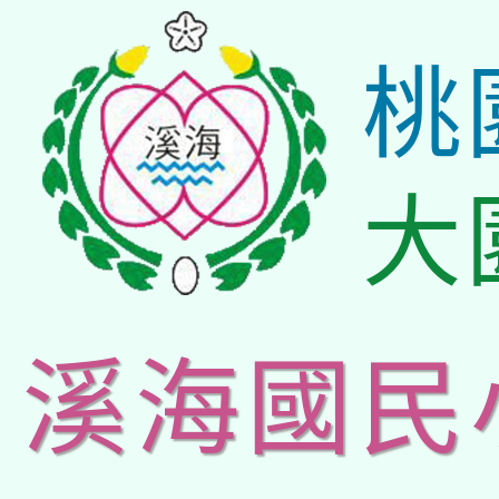
桃
大
溪海國民