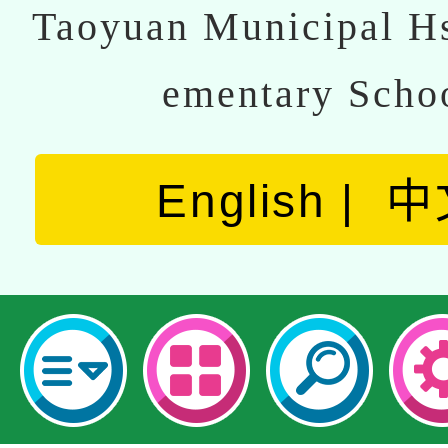
Taoyuan Municipal Hs
ementary Scho
English
中