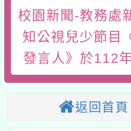
「數位內容與教學軟體線
校園新聞-教務處
有關大陸委員會函釋公
pilot」
知公視兒少節目
轉知經濟部水利署委託
薪期間赴陸應申請許可
115年8月22日(星期六)
業技術研究院辦理「11
發言人》於112年
2026年桃園地景藝術
桃園市孔廟祈福系列活
用水績優單位及節水達
本校115學年度第2次
開 智慧啟航」
動」
適應運動共學行動站研
招甄選結果公告(無人
返回首頁
本館辦理115年度閱讀
招)
科技賦能─人工智慧(AI
暨閱讀推動專業研習