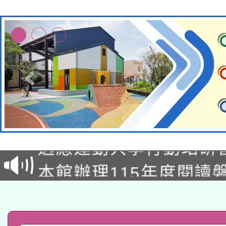
本校115學年度第2次
適應運動共學行動站研
招甄選結果公告(無人
本館辦理115年度閱讀
招)
科技賦能─人工智慧(AI
暨閱讀推動專業研習
A3數位素養講師名單
礎課程