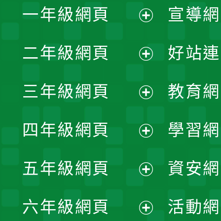
一年級網頁
宣導網
展
二年級網頁
好站連
開
展
三年級網頁
教育網
選
開
展
單
四年級網頁
學習網
選
開
展
單
五年級網頁
資安網
選
開
展
單
六年級網頁
活動網
選
開