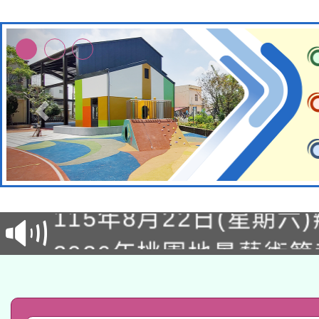
轉知經濟部水利署委託
115年8月22日(星期六)
業技術研究院辦理「11
2026年桃園地景藝術
桃園市孔廟祈福系列活
用水績優單位及節水達
「2026桃園藝術巡演
開 智慧啟航」
動」
轉知教育部國民及學前
關事宜