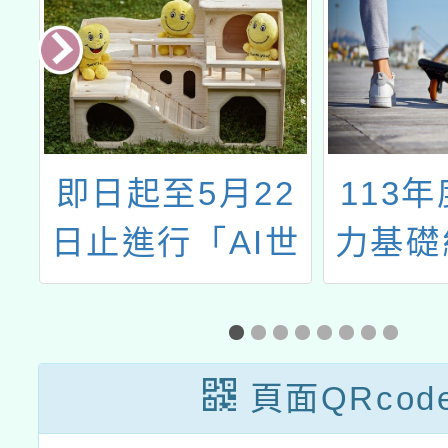
一
即日起至5月22
113
民
日止進行「AI世
力基礎
團
代的多元閱讀」
以
論文徵稿
組
頁面QRcod
類