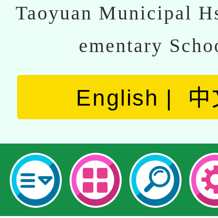
Taoyuan Municipal Hs
ementary Scho
English
中