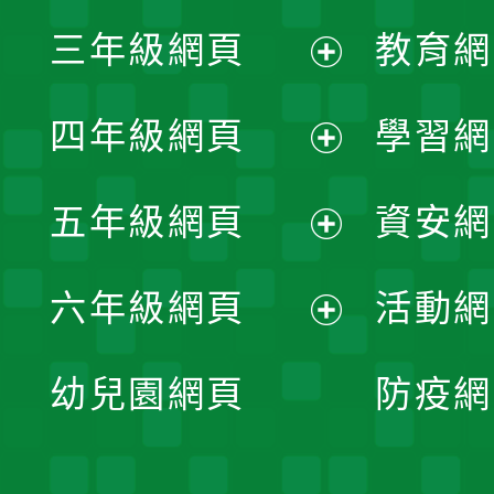
展
三年級網頁
教育網
選
開
展
單
四年級網頁
學習網
選
開
展
單
五年級網頁
資安網
選
開
展
單
六年級網頁
活動網
選
開
展
單
幼兒園網頁
防疫網
選
開
單
選