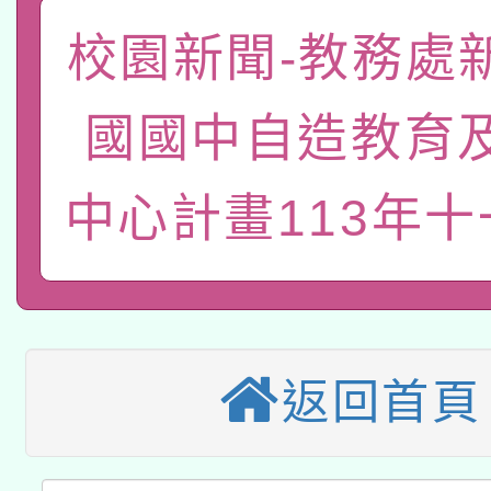
函轉國家教育研究院中心
校園新聞-教務處
國立臺灣師範大學辦理「1
轉知教育部國民及學前
原住民族教育政策研討
年度健康促進學校輔導
國國中自造教育
函轉國立臺灣師範大學
新北市政府教育局辦理「
族教育國際趨勢與發展
業成長研習」實施計畫
中心計畫113年
轉知有關國立成功大學
族語言臺北學習中心11
師專業成長研習實施計
教育部國民及學前教育署「
文教學共融平台-教案
「族語學習班」招生簡章
方素養工作坊新北場」
轉知經濟部水利署委託
年度COVID-19疫苗
件」活動簡章
115年8月22日(星期六)
業技術研究院辦理「11
接種對象擴大為「滿6
返回首頁
2026年桃園地景藝術
桃園市孔廟祈福系列活
用水績優單位及節水達
接種之民眾」措施，延長
「2026桃園藝術巡演