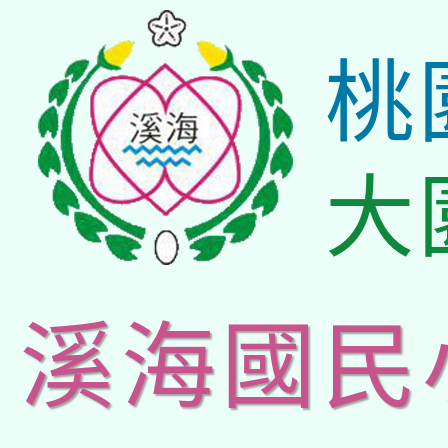
桃
大
溪海國民