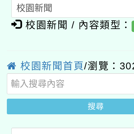
開 智慧啟航」
動」
月28日止
轉知教育部國民及學前
關事宜
校園新聞 / 內容類型：
函轉國家教育研究院中心
國立臺灣師範大學辦理「1
轉知教育部國民及學前
原住民族教育政策研討
年度健康促進學校輔導
函轉國立臺灣師範大學
新北市政府教育局辦理「
族教育國際趨勢與發展
業成長研習」實施計畫
校園新聞首頁
/瀏覽：30
轉知有關國立成功大學
族語言臺北學習中心11
師專業成長研習實施計
教育部國民及學前教育署「
文教學共融平台-教案
「族語學習班」招生簡章
方素養工作坊新北場」
年度COVID-19疫苗
件」活動簡章
搜尋
接種對象擴大為「滿6