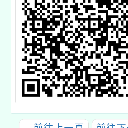
←
前往上一頁
前往下