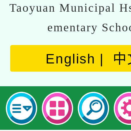
Taoyuan Municipal Hs
ementary Scho
English
中