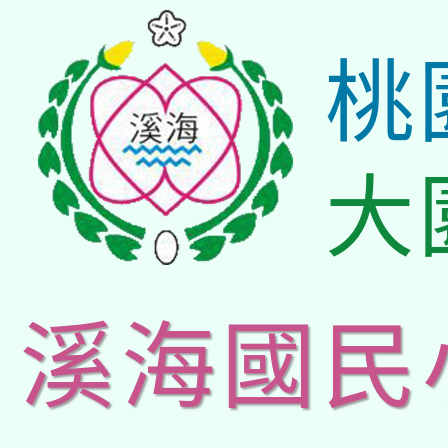
桃
大
溪海國民