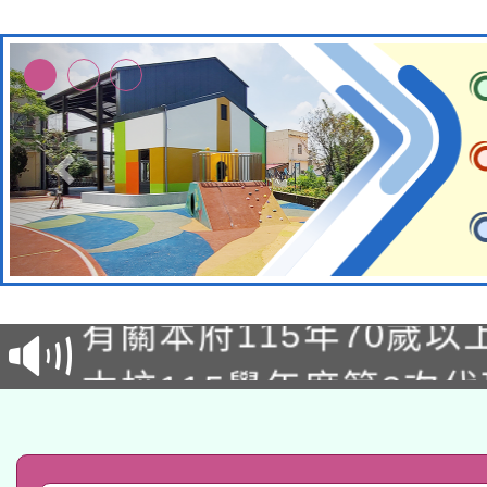
兒童少年暑期犯罪預防
有關本府115年70歲
答一案
本校115學年度第2次
人員健康講座「吃得安
適應運動共學行動站研
招甄選結果公告(無人
心」，鼓勵退休同仁踴
本館辦理115年度閱讀