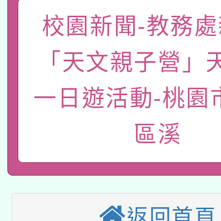
招)
案。
科技賦能─人工智慧(AI
校園新聞-教務處
暨閱讀推動專業研習
A3數位素養講師名單
礎課程
「天文親子營」
「數位內容與教學軟體線
一日遊活動-桃園
有關大陸委員會函釋公
pilot」
轉知經濟部水利署委託
薪期間赴陸應申請許可
區溪
兒童少年暑期犯罪預防
業技術研究院辦理「11
有關本府115年70歲
答一案
用水績優單位及節水達
本校115學年度第2次
人員健康講座「吃得安
動」
返回首頁
適應運動共學行動站研