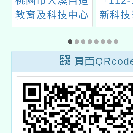
性
桃園市大溪自造
「112-
計
教育及科技中心
新科技
R
十月份教師研習
學校計
英
境教育
作
競
頁面QRcod