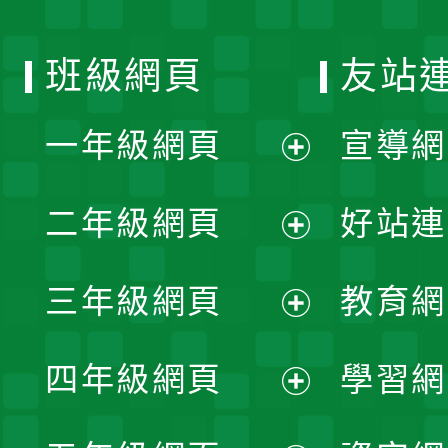
班級網頁
友站
一年級網頁
宣導網
展
二年級網頁
好站連
開
展
三年級網頁
教育網
選
開
展
單
四年級網頁
學習網
選
開
展
單