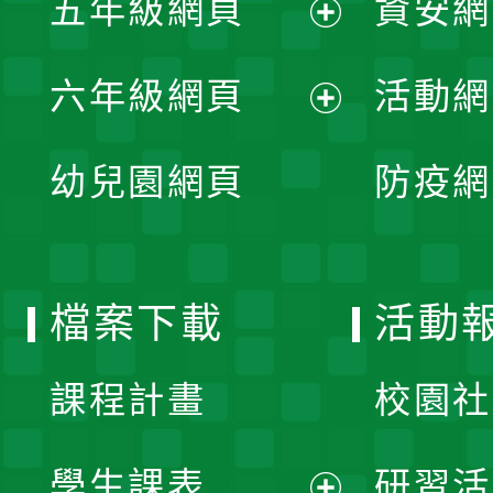
五年級網頁
資安網
選
開
展
單
六年級網頁
活動網
選
開
展
單
幼兒園網頁
防疫網
選
開
單
選
檔案下載
活動
單
課程計畫
校園社
學生課表
研習活