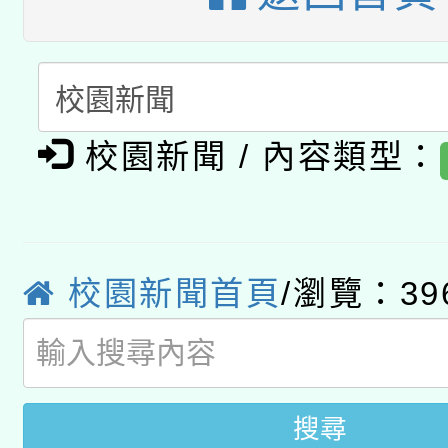
招甄選結果公告(無人
心」，鼓勵退休同仁踴
本館辦理115年度閱讀
招)
案。
科技賦能─人工智慧(AI
暨閱讀推動專業研習
A3數位素養講師名單
礎課程
校園新聞 / 內容類型：
「數位內容與教學軟體線
有關大陸委員會函釋公
pilot」
校園新聞首頁
/瀏覽：39
轉知經濟部水利署委託
薪期間赴陸應申請許可
業技術研究院辦理「11
用水績優單位及節水達
搜尋