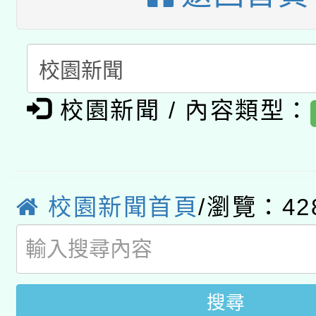
暨閱讀推動專業研習
A3數位素養講師名單
礎課程
「數位內容與教學軟體線
有關大陸委員會函釋公
pilot」
校園新聞 / 內容類型：
轉知經濟部水利署委託
薪期間赴陸應申請許可
115年8月22日(星期六)
業技術研究院辦理「11
校園新聞首頁
/瀏覽：42
2026年桃園地景藝術
桃園市孔廟祈福系列活
用水績優單位及節水達
開 智慧啟航」
動」
搜尋