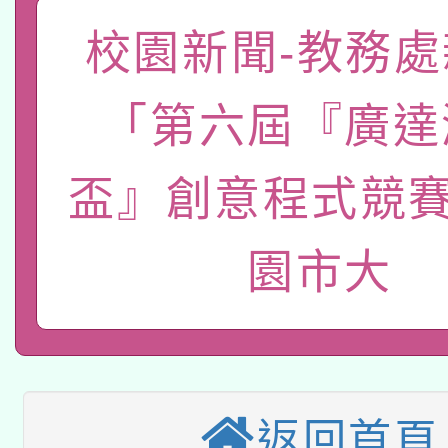
礎課程
「數位內容與教學軟體線
校園新聞-教務處
有關大陸委員會函釋公
pilot」
「第六屆『廣達
轉知經濟部水利署委託
薪期間赴陸應申請許可
盃』創意程式競賽
115年8月22日(星期六)
業技術研究院辦理「11
2026年桃園地景藝術
桃園市孔廟祈福系列活
用水績優單位及節水達
園市大
本校115學年度第2次
開 智慧啟航」
動」
適應運動共學行動站研
招甄選結果公告(無人
本館辦理115年度閱讀
招)
返回首頁
科技賦能─人工智慧(AI