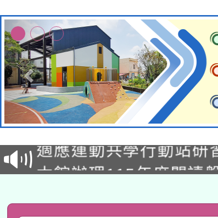
本校115學年度第2次
適應運動共學行動站研
招甄選結果公告(無人
本館辦理115年度閱讀
招)
科技賦能─人工智慧(AI
暨閱讀推動專業研習
A3數位素養講師名單