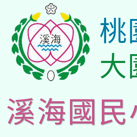
桃
大
溪海國民