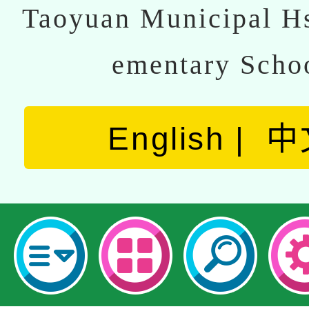
Taoyuan Municipal Hs
ementary Scho
English
中