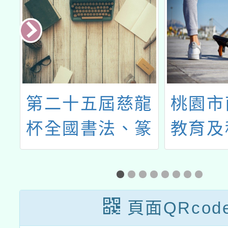
習
第二十五屆慈龍
桃園市
杯全國書法、篆
教育及
刻(第十六屆)比
114年
賽
增能
頁面QRcod