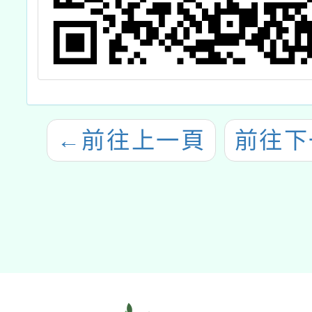
←
前往上一頁
前往下