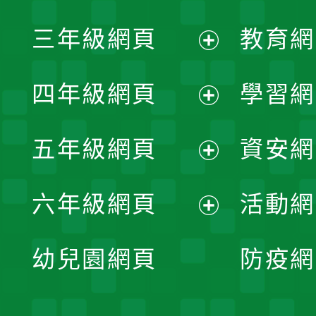
開
展
三年級網頁
教育網
選
開
展
單
四年級網頁
學習網
選
開
展
單
五年級網頁
資安網
選
開
展
單
六年級網頁
活動網
選
開
展
單
幼兒園網頁
防疫網
選
開
單