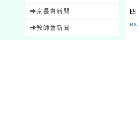
家長會新聞
四
ex
教師會新聞
內容標籤
內文
重要
20
節日
2
特色
1
資訊
38
比賽
511
內
注意
33
公告
1571
活動
1054
研習
1705
宣導
114
報名
1473