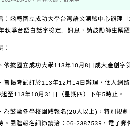
024-10-16 / 內容狀態：啟用中
旨：函轉國立成功大學台灣語文測驗中心辦理「
年秋季台語白話字檢定」訊息，請鼓勵師生踴
明：
、依據國立成功大學
113
年
10
月
8
日成大產創字
、旨揭考試訂於
113
年
12
月
14
日辦理，個人網路
時起至
113
年
10
月
31
日（星期四）下午
5
時止。
、為鼓勵各學校團體報名
(20
人以上
)
，特別規劃
待。團體報名細節請洽：
06-2387539
，電子郵