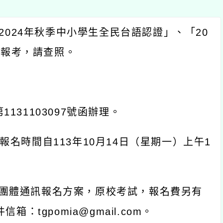
2024
年秋季中小學生全民台語認證」、「
20
躍報考，請查照。
第
1131103097
號函辦理。
報名時間自
113
年
10
月
14
日（星期一）上午
1
團體通訊報名方案，原校考試，報名費另有
件信箱：
tgpomia@gmail.com
。