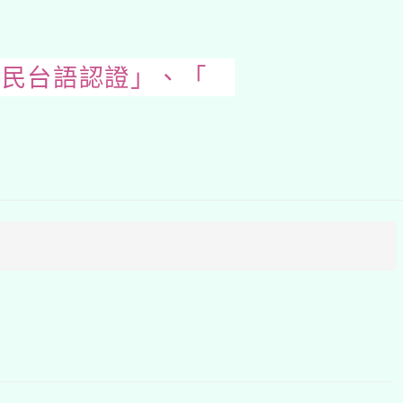
全民台語認證」、「
開
啟
上
方
區
塊