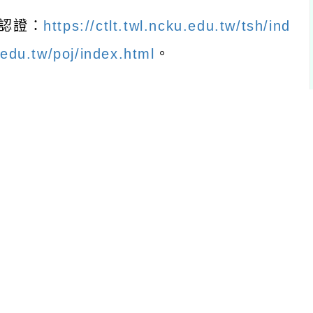
認證：
https://ctlt.twl.ncku.edu.tw/tsh/ind
u.edu.tw/poj/index.html
。