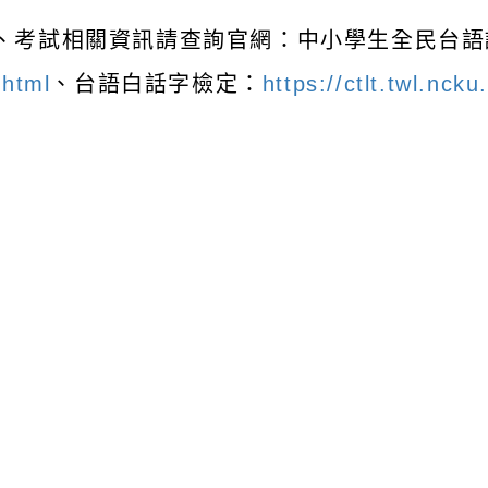
、考試相關資訊請查詢官網：中小學生全民台語
.html
、台語白話字檢定：
https://ctlt.twl.nck
可瀏覽群組：
註冊會員
訪客
容附件下載
Download attachment