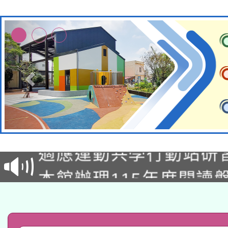
本校115學年度第2次
適應運動共學行動站研
招甄選結果公告(無人
本館辦理115年度閱讀
招)
科技賦能─人工智慧(AI
暨閱讀推動專業研習
A3數位素養講師名單
礎課程