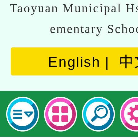
Taoyuan Municipal Hs
ementary Scho
English
中