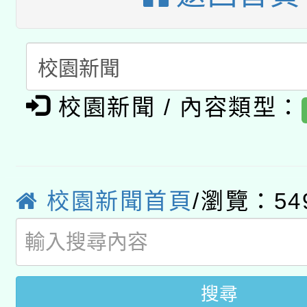
A3數位素養講師名單
礎課程
「數位內容與教學軟體線
有關大陸委員會函釋公
pilot」
校園新聞 / 內容類型：
轉知經濟部水利署委託
薪期間赴陸應申請許可
115年8月22日(星期六)
業技術研究院辦理「11
2026年桃園地景藝術
校園新聞首頁
/瀏覽：54
桃園市孔廟祈福系列活
用水績優單位及節水達
開 智慧啟航」
動」
搜尋