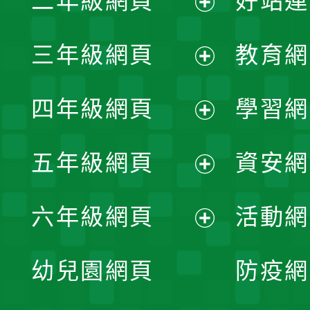
二年級網頁
好站連
開
展
三年級網頁
教育網
選
開
展
單
四年級網頁
學習網
選
開
展
單
五年級網頁
資安網
選
開
展
單
六年級網頁
活動網
選
開
展
單
幼兒園網頁
防疫網
選
開