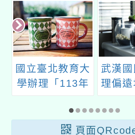
資
國立臺北教育大
武漢國
4
學辦理「113年
理偏遠
培
至115年美感與
山非市
習
設計創新計畫」
整合性
114-1學期「美
規劃研
頁面QRcod