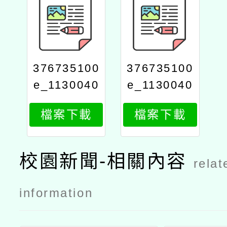
376735100
376735100
e_1130040
e_1130040
104_print
104_attach
檔案下載
檔案下載
1
校園新聞-相關內容
relat
information