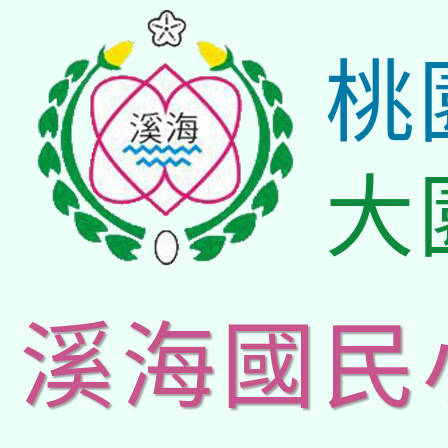
桃
大
溪海國民