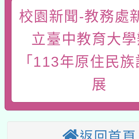
「數位內容與教學軟體線
校園新聞-教務處
有關大陸委員會函釋公
pilot」
立臺中教育大學
轉知經濟部水利署委託
薪期間赴陸應申請許可
115年8月22日(星期六)
「113年原住民
業技術研究院辦理「11
2026年桃園地景藝術
桃園市孔廟祈福系列活
用水績優單位及節水達
展
本校115學年度第2次
開 智慧啟航」
動」
適應運動共學行動站研
招甄選結果公告(無人
本館辦理115年度閱讀
招)
返回首頁
科技賦能─人工智慧(AI
暨閱讀推動專業研習