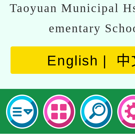
Taoyuan Municipal Hs
ementary Scho
English
中