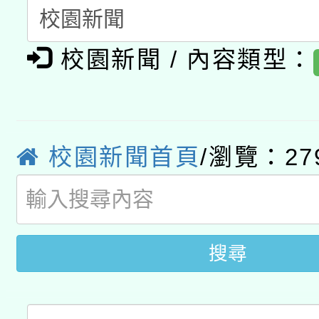
「數位內容與教學軟體線
校園新聞 / 內容類型：
有關大陸委員會函釋公
pilot」
轉知經濟部水利署委託
薪期間赴陸應申請許可
115年8月22日(星期六)
業技術研究院辦理「11
校園新聞首頁
/瀏覽：27
2026年桃園地景藝術
桃園市孔廟祈福系列活
用水績優單位及節水達
「2026桃園藝術巡演
開 智慧啟航」
動」
關事宜
搜尋