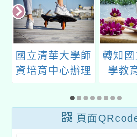
書
國立清華大學師
轉知國
節
資培育中心辦理
學教
偏鄉教師自強計
「202
趣
畫「生活中的真
臺灣科
菌」線上講座
學嘉年
頁面QRcod
意