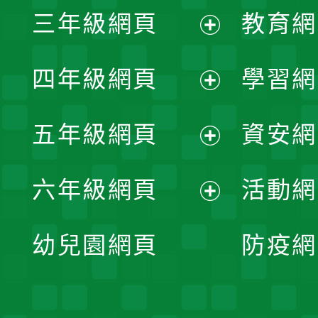
三年級網頁
教育網
選
開
展
單
四年級網頁
學習網
選
開
展
單
五年級網頁
資安網
選
開
展
單
六年級網頁
活動網
選
開
展
單
幼兒園網頁
防疫網
選
開
單
選