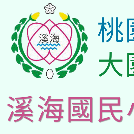
桃
大
溪海國民