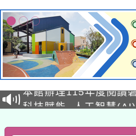
適應運動共學行動站研
本館辦理115年度閱讀
科技賦能─人工智慧(AI
暨閱讀推動專業研習
A3數位素養講師名單
礎課程
「數位內容與教學軟體線