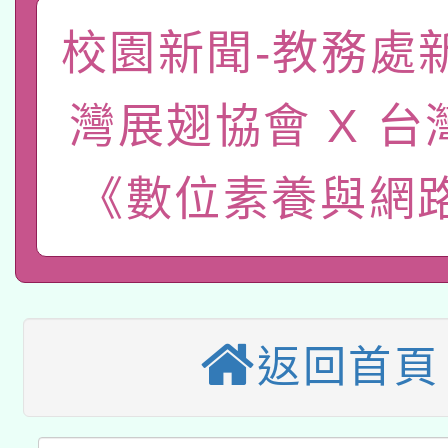
有關大陸委員會函釋公
pilot」
校園新聞-教務處
轉知經濟部水利署委託
薪期間赴陸應申請許可
灣展翅協會 X 台
115年8月22日(星期六)
業技術研究院辦理「11
2026年桃園地景藝術
《數位素養與網
桃園市孔廟祈福系列活
用水績優單位及節水達
「2026桃園藝術巡演
開 智慧啟航」
動」
適應運動共學行動站研
關事宜
本館辦理115年度閱讀
返回首頁
科技賦能─人工智慧(AI
暨閱讀推動專業研習
A3數位素養講師名單
礎課程