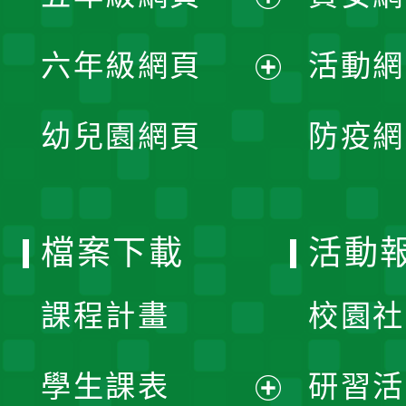
開
展
單
六年級網頁
活動網
選
開
展
單
幼兒園網頁
防疫網
選
開
單
選
檔案下載
活動
單
課程計畫
校園社
學生課表
研習活