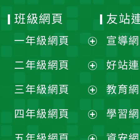
班級網頁
友站
一年級網頁
宣導網
展
二年級網頁
好站連
開
展
三年級網頁
教育網
選
開
展
單
四年級網頁
學習網
選
開
展
單
五年級網頁
資安網
選