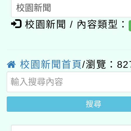
開 智慧啟航」
動」
月28日止
轉知教育部國民及學前
關事宜
校園新聞 / 內容類型：
函轉國家教育研究院中心
國立臺灣師範大學辦理「1
轉知教育部國民及學前
原住民族教育政策研討
年度健康促進學校輔導
函轉國立臺灣師範大學
新北市政府教育局辦理「
族教育國際趨勢與發展
業成長研習」實施計畫
校園新聞首頁
/瀏覽：82
轉知有關國立成功大學
族語言臺北學習中心11
師專業成長研習實施計
教育部國民及學前教育署「
文教學共融平台-教案
「族語學習班」招生簡章
方素養工作坊新北場」
年度COVID-19疫苗
件」活動簡章
搜尋
接種對象擴大為「滿6