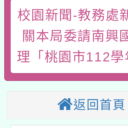
函轉國家教育研究院中心
校園新聞-教務處
國立臺灣師範大學辦理「1
轉知教育部國民及學前
原住民族教育政策研討
年度健康促進學校輔導
關本局委請南興
函轉國立臺灣師範大學
新北市政府教育局辦理「
族教育國際趨勢與發展
業成長研習」實施計畫
理「桃園市112
轉知有關國立成功大學
族語言臺北學習中心11
師專業成長研習實施計
教育部國民及學前教育署「
文教學共融平台-教案
「族語學習班」招生簡章
方素養工作坊新北場」
轉知經濟部水利署委託
年度COVID-19疫苗
件」活動簡章
115年8月22日(星期六)
業技術研究院辦理「11
接種對象擴大為「滿6
返回首頁
2026年桃園地景藝術
桃園市孔廟祈福系列活
用水績優單位及節水達
接種之民眾」措施，延長
「2026桃園藝術巡演