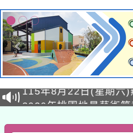
轉知經濟部水利署委託
115年8月22日(星期六)
業技術研究院辦理「11
2026年桃園地景藝術
桃園市孔廟祈福系列活
用水績優單位及節水達
「2026桃園藝術巡演
開 智慧啟航」
動」
轉知教育部國民及學前
關事宜