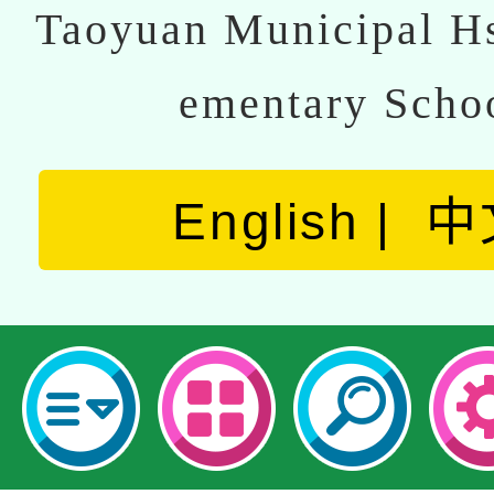
Taoyuan Municipal Hs
ementary Scho
English
中