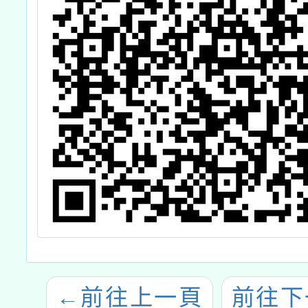
←
前往上一頁
前往下