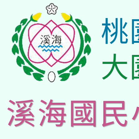
桃
大
溪海國民