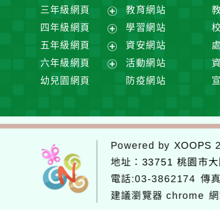
開
展
三年級網頁
教育網站
選
開
展
四年級網頁
學習網站
單
選
開
展
五年級網頁
資安網站
單
選
開
展
六年級網頁
活動網站
單
選
開
展
幼兒園網頁
防疫網站
單
選
開
單
選
單
Powered by
XOOPS
2
地址：
33751 桃園市
電話:03-3862174
傳真
建議瀏覽器 chrome
網
網站設計：