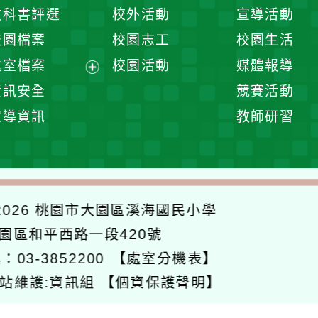
開
展
教科書評選
校外活動
宣導活動
選
開
校園檔案
校園志工
校園生活
單
選
處室檔案
校園活動
媒體報導
單
展
資訊安全
競賽活動
開
宣導資訊
教師研習
選
單
026
桃園市大園區溪海國民小學
大園區和平西路一段420號
：03-3852200
【處室分機表】
站維護:資訊組
【個資保護聲明】