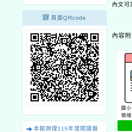
內文可
頁面QRcode
內容
國小
領域
向教
本館辦理115年度閱讀磐