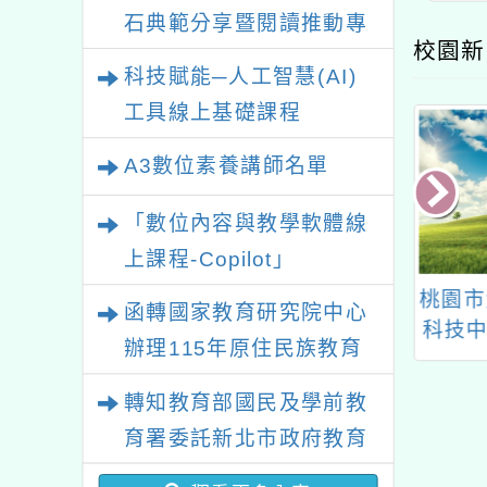
石典範分享暨閱讀推動專
校園新
業研習
科技賦能─人工智慧(AI)
工具線上基礎課程
A3數位素養講師名單
「數位內容與教學軟體線
上課程-Copilot」
年表揚推展本土語
桃園市大溪自造教育及
桃園市
函轉國家教育研究院中心
傑出貢獻獎
科技中心114年六月份
科技中
辦理115年原住民族教育
教師研習
月
政策研討會「原住民族教
轉知教育部國民及學前教
育國際趨勢與發展」
育署委託新北市政府教育
局辦理「115年度教師專