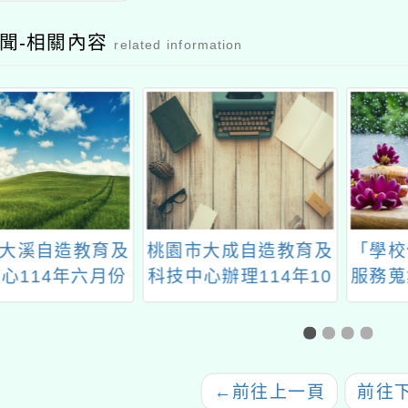
聞-相關內容
related information
大成自造教育及
「學校使用資通系統或
「推動
心辦理114年10
服務蒐集及使用個人資
精進方
份教 師研習
料注意事項」及「校園
位教
使用生物特徵辨識技術
（B
個人資料保護指引」
←
前往上一頁
前往