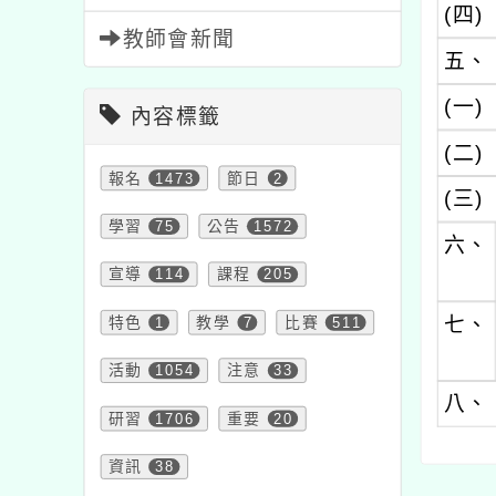
(四)
教師會新聞
五、
(一)
內容標籤
(二)
報名
1473
節日
2
(三)
學習
75
公告
1572
六、
宣導
114
課程
205
七、
特色
1
教學
7
比賽
511
活動
1054
注意
33
八、
研習
1706
重要
20
資訊
38