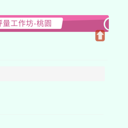
評量工作坊-桃園
開
啟
上
方
區
塊