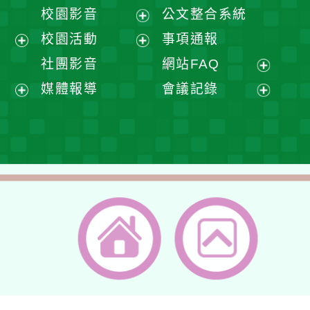
開
展
校園影音
公文整合系統
選
開
展
校園活動
事項通報
單
選
開
展
展
社團影音
網站FAQ
單
選
開
開
展
媒體報導
會議記錄
單
選
選
開
展
展
單
單
選
開
開
單
選
選
單
單
返回首頁
返回頂端