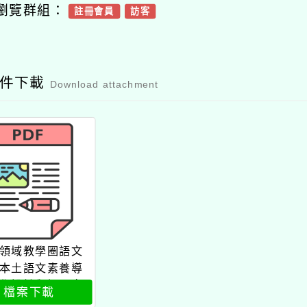
瀏覽群組：
註冊會員
訪客
附件下載
Download attachment
領域教學圈語文
本土語文素養導
學設計與評量實
檔案下載
施計畫