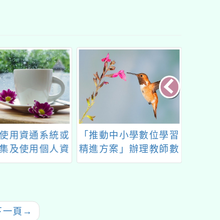
中小學數位學習
第十四屆臺南文學獎
第一屆
案」辦理教師數
學增能培訓課程
1、B2）研習
下一頁
→