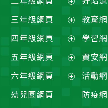
二年級網頁
好站連
開
展
三年級網頁
教育網
選
開
展
單
四年級網頁
學習網
選
開
展
單
五年級網頁
資安網
選
開
展
單
六年級網頁
活動網
選
開
展
單
幼兒園網頁
防疫網
選
開