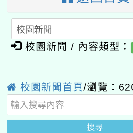
暨閱讀推動專業研習
A3數位素養講師名單
礎課程
「數位內容與教學軟體線
有關大陸委員會函釋公
pilot」
校園新聞 / 內容類型：
轉知經濟部水利署委託
薪期間赴陸應申請許可
115年8月22日(星期六)
業技術研究院辦理「11
校園新聞首頁
/瀏覽：62
2026年桃園地景藝術
桃園市孔廟祈福系列活
用水績優單位及節水達
開 智慧啟航」
動」
搜尋