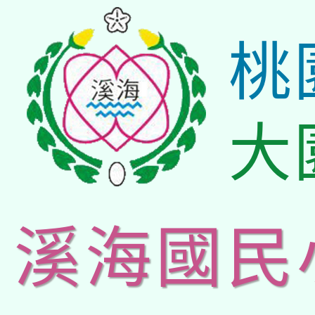
桃
大
溪海國民