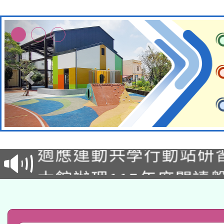
本校115學年度第2次
適應運動共學行動站研
招甄選結果公告(無人
本館辦理115年度閱讀
招)
科技賦能─人工智慧(AI
暨閱讀推動專業研習
A3數位素養講師名單