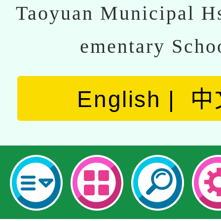
Taoyuan Municipal Hs
ementary Scho
English
中