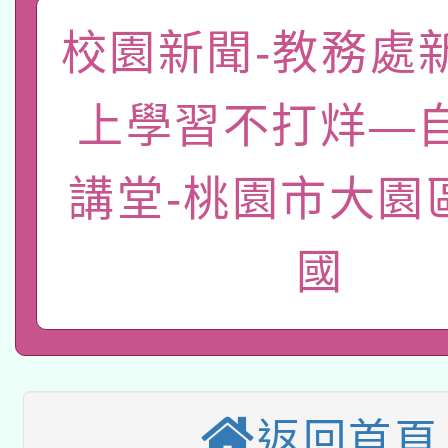
礎課程
「數位內容與教學軟體線
校園新聞-教務處
有關大陸委員會函釋公
pilot」
上學習不打烊—
轉知經濟部水利署委託
薪期間赴陸應申請許可
講堂-桃園市大園
115年8月22日(星期六)
業技術研究院辦理「11
2026年桃園地景藝術
桃園市孔廟祈福系列活
用水績優單位及節水達
國
本校115學年度第2次
開 智慧啟航」
動」
適應運動共學行動站研
招甄選結果公告(無人
本館辦理115年度閱讀
招)
返回首頁
科技賦能─人工智慧(AI