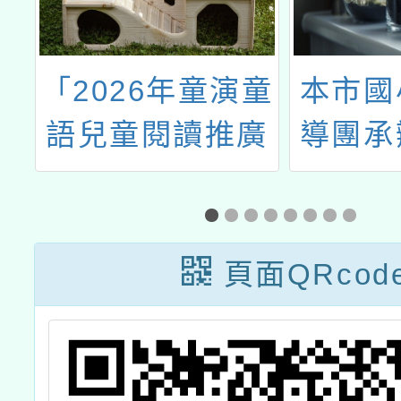
推
「2026年童演童
本市國
理
語兒童閱讀推廣
導團承
分
活動」大園場次
語教師
頁面QRcod