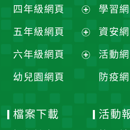
單
四年級網頁
學習網
選
開
展
單
五年級網頁
資安網
選
開
展
單
六年級網頁
活動網
選
開
展
單
幼兒園網頁
防疫網
選
開
單
選
檔案下載
活動
單