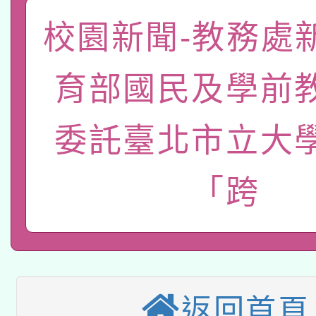
函轉國家教育研究院中心
校園新聞-教務處
國立臺灣師範大學辦理「1
轉知教育部國民及學前
原住民族教育政策研討
年度健康促進學校輔導
育部國民及學前
函轉國立臺灣師範大學
新北市政府教育局辦理「
族教育國際趨勢與發展
業成長研習」實施計畫
委託臺北市立大
轉知有關國立成功大學
族語言臺北學習中心11
師專業成長研習實施計
教育部國民及學前教育署「
文教學共融平台-教案
「族語學習班」招生簡章
方素養工作坊新北場」
「跨
轉知經濟部水利署委託
年度COVID-19疫苗
件」活動簡章
115年8月22日(星期六)
業技術研究院辦理「11
接種對象擴大為「滿6
2026年桃園地景藝術
桃園市孔廟祈福系列活
用水績優單位及節水達
接種之民眾」措施，延長
返回首頁
「2026桃園藝術巡演