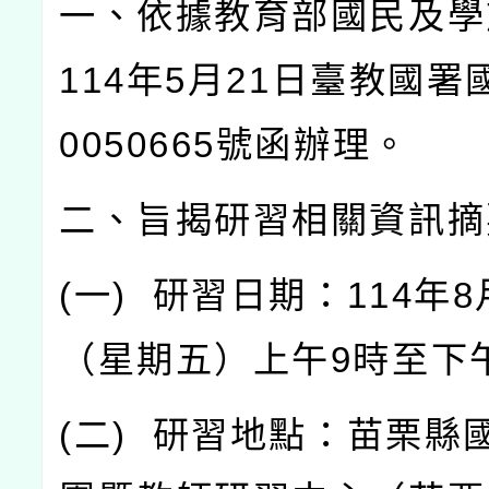
一、依據教育部國民及學
114
年
5
月
21
日臺教國署
0050665
號函辦理。
二、旨揭研習相關資訊摘
(
一
)
研習日期：
114
年
8
（星期五）上午
9
時至下
(
二
)
研習地點：苗栗縣