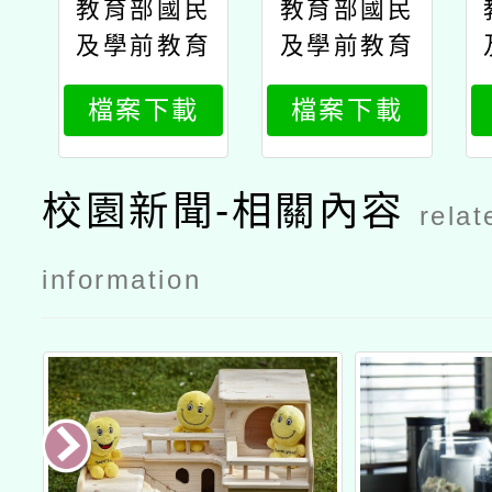
教育部國民
教育部國民
及學前教育
及學前教育
署委託臺北
署委託臺北
檔案下載
檔案下載
市立大學辦
市立大學辦
理「跨年級
理「跨年級
混齡教學專
混齡教學專
校園新聞-相關內容
relat
業知能進階
業知能進階
研習（社會
研習（社會
information
及自然科學
及自然科學
領域工作
領域工作
坊）」實施
坊）」實施
計畫
計畫公文教
育部