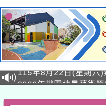
轉知經濟部水利署委託
115年8月22日(星期六)
業技術研究院辦理「11
2026年桃園地景藝術
桃園市孔廟祈福系列活
用水績優單位及節水達
「2026桃園藝術巡演
開 智慧啟航」
動」
轉知教育部國民及學前
關事宜