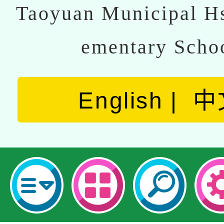
Taoyuan Municipal Hs
ementary Scho
English
中