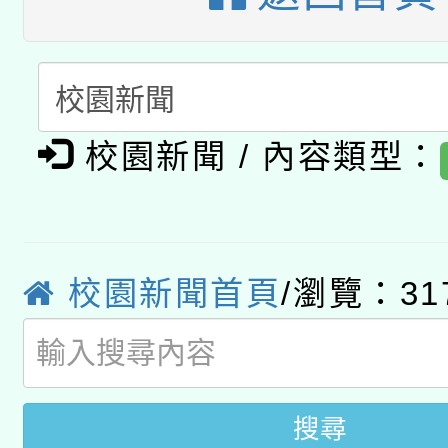
開 智慧啟航」
動」
月28日止
轉知教育部國民及學前
關事宜
函轉國家教育研究院中心
國立臺灣師範大學辦理「1
轉知教育部國民及學前
原住民族教育政策研討
年度健康促進學校輔導
校園新聞 / 內容類型：
函轉國立臺灣師範大學
新北市政府教育局辦理「
族教育國際趨勢與發展
業成長研習」實施計畫
轉知有關國立成功大學
族語言臺北學習中心11
師專業成長研習實施計
校園新聞首頁
/瀏覽：31
教育部國民及學前教育署「
文教學共融平台-教案
「族語學習班」招生簡章
方素養工作坊新北場」
年度COVID-19疫苗
件」活動簡章
接種對象擴大為「滿6
搜尋