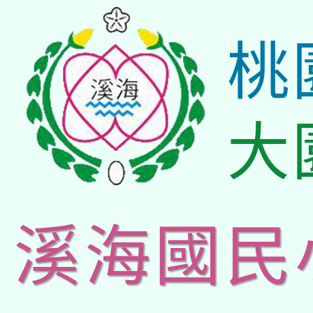
桃
大
溪海國民