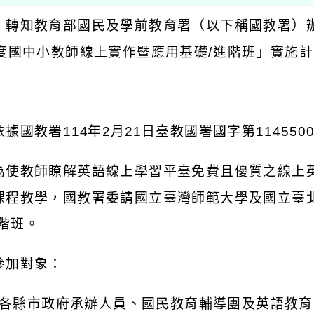
：轉知教育部國民及學前教育署（以下稱國教署）
度國中小教師線上實作暨應用基礎
/
進階班」實施計
：
依據國教署
114
年
2
月
21
日臺教國署國字第
114550
為使教師瞭解英語線上學習平臺免費且優質之線上
課程教學，國教署委請國立臺灣師範大學及國立臺
階班。
參加對象：
各縣市政府承辦人員、國民教育輔導團及英語教育