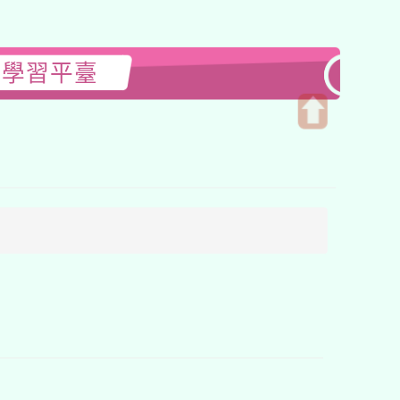
線上學習平臺
開
啟
上
方
區
塊