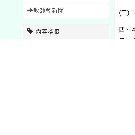
教師會新聞
(
二
)
四、
內容標籤
單作
研習
1706
注意
33
五、
節日
2
教學
7
活動
1054
w/
）
資訊
38
課程
205
場次
學習
75
宣導
114
六、
重要
20
特色
1
名。
報名
1473
公告
1572
七、
比賽
511