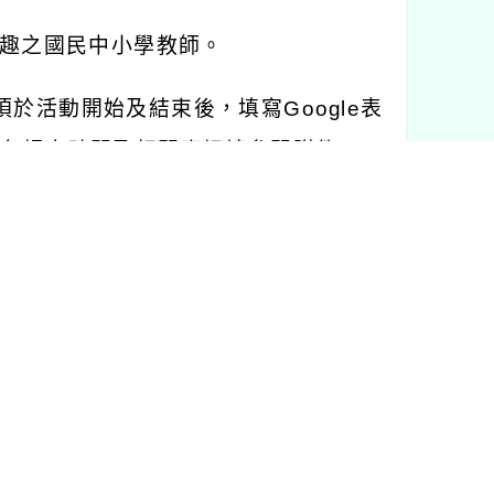
趣之國民中小學教師。
須於活動開始及結束後，填寫
Google
表
。各場次時間及相關資訊請參閱附件。
進修網（
https://www3.inservice.edu.t
】，於【研習名稱
/
代碼】輸入欲參加之
場次人數額滿（達
500
人）則提前結束報
公
(
差
)
假登記。