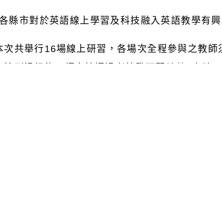
各縣市對於英語線上學習及科技融入英語教學有興
本次共舉行
16
場線上研習，各場次全程參與之教師
為簽到退紀錄，經審核通過者核發研習時數
3
小時
報名方式：請於報名時間截止前登入全國教師在職
，點選【研習搜尋】後，再次點擊【研習進階搜尋
代碼，即可線上報名。
報名時間：即日起至各場次前
1
日截止報名，如該
請鼓勵貴校教師踴躍參加，並本權責核予出席人員