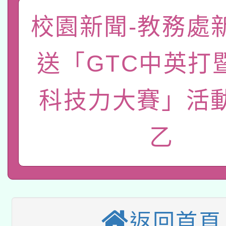
礎課程
「數位內容與教學軟體線
校園新聞-教務處
有關大陸委員會函釋公
pilot」
送「GTC中英打
轉知經濟部水利署委託
薪期間赴陸應申請許可
科技力大賽」活
115年8月22日(星期六)
業技術研究院辦理「11
2026年桃園地景藝術
桃園市孔廟祈福系列活
用水績優單位及節水達
乙
本校115學年度第2次
開 智慧啟航」
動」
適應運動共學行動站研
招甄選結果公告(無人
本館辦理115年度閱讀
招)
返回首頁
科技賦能─人工智慧(AI