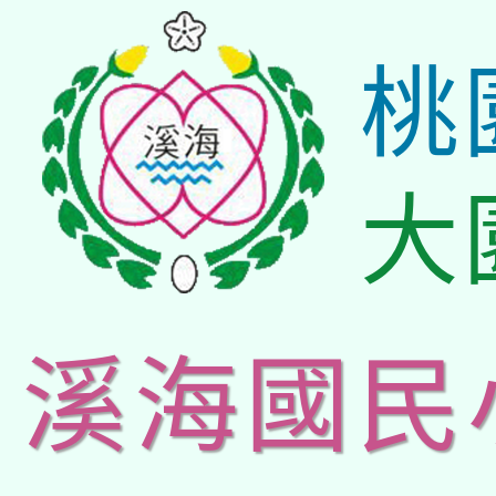
桃
大
溪海國民