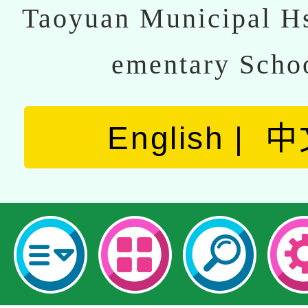
Taoyuan Municipal Hs
ementary Scho
English
中