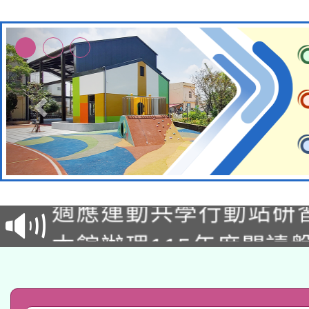
本校115學年度第2次
適應運動共學行動站研
招甄選結果公告(無人
本館辦理115年度閱讀
招)
科技賦能─人工智慧(AI
暨閱讀推動專業研習
A3數位素養講師名單