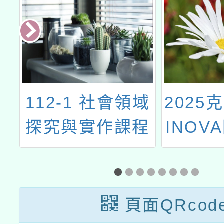
明
112-1 社會領域
2025
日
探究與實作課程
INOV
」
設計分享-地理與
人文社會科學研
究【一起動手動
頁面QRcod