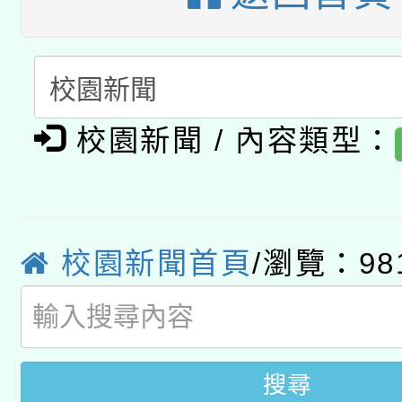
暨閱讀推動專業研習
A3數位素養講師名單
礎課程
「數位內容與教學軟體線
有關大陸委員會函釋公
pilot」
校園新聞 / 內容類型：
轉知經濟部水利署委託
薪期間赴陸應申請許可
115年8月22日(星期六)
業技術研究院辦理「11
校園新聞首頁
/瀏覽：98
2026年桃園地景藝術
桃園市孔廟祈福系列活
用水績優單位及節水達
開 智慧啟航」
動」
搜尋