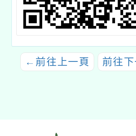
←
前往上一頁
前往下