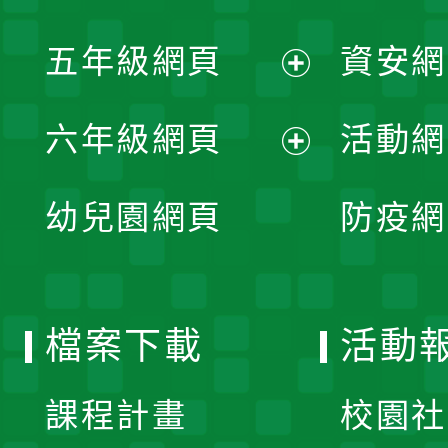
開
展
單
五年級網頁
資安網
選
開
展
單
六年級網頁
活動網
選
開
展
單
幼兒園網頁
防疫網
選
開
單
選
檔案下載
活動
單
課程計畫
校園社