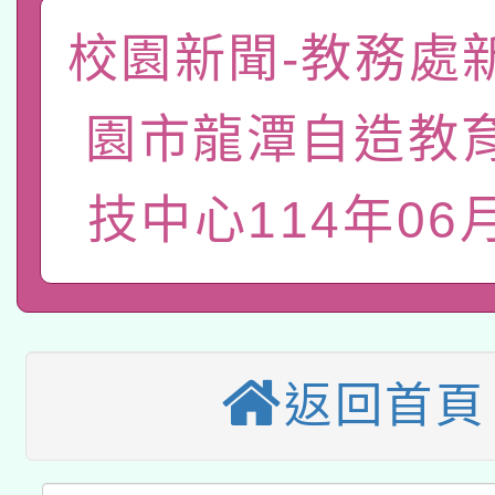
「數位內容與教學軟體線
校園新聞-教務處
有關大陸委員會函釋公
pilot」
園市龍潭自造教
轉知經濟部水利署委託
薪期間赴陸應申請許可
115年8月22日(星期六)
業技術研究院辦理「11
技中心114年06
2026年桃園地景藝術
桃園市孔廟祈福系列活
用水績優單位及節水達
本校115學年度第2次
開 智慧啟航」
動」
適應運動共學行動站研
招甄選結果公告(無人
返回首頁
本館辦理115年度閱讀
招)
科技賦能─人工智慧(AI
暨閱讀推動專業研習