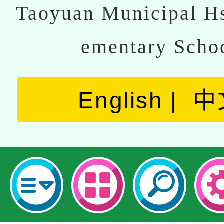
Taoyuan Municipal Hs
ementary Scho
English
中