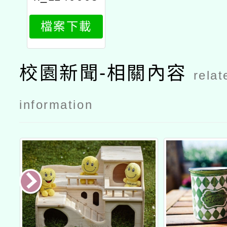
884_attach
檔案下載
1
校園新聞-相關內容
relat
information