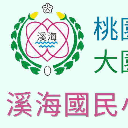
桃
大
溪海國民