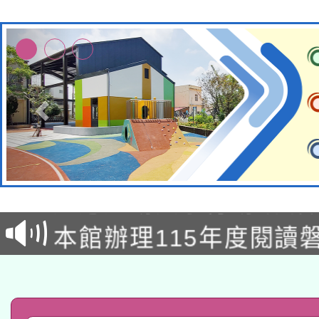
本校115學年度第2次
適應運動共學行動站研
招甄選結果公告(無人
本館辦理115年度閱讀
招)
科技賦能─人工智慧(AI
暨閱讀推動專業研習
A3數位素養講師名單
礎課程