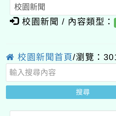
A3數位素養講師名單
礎課程
「數位內容與教學軟體線
校園新聞 / 內容類型：
有關大陸委員會函釋公
pilot」
轉知經濟部水利署委託
薪期間赴陸應申請許可
校園新聞首頁
/瀏覽：30
115年8月22日(星期六)
業技術研究院辦理「11
2026年桃園地景藝術
桃園市孔廟祈福系列活
用水績優單位及節水達
開 智慧啟航」
動」
搜尋