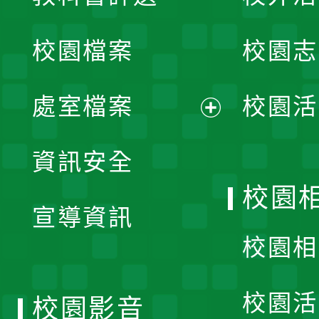
開
校園檔案
校園志
選
單
處室檔案
校園活
展
資訊安全
開
校園
宣導資訊
選
校園相
單
校園活
校園影音