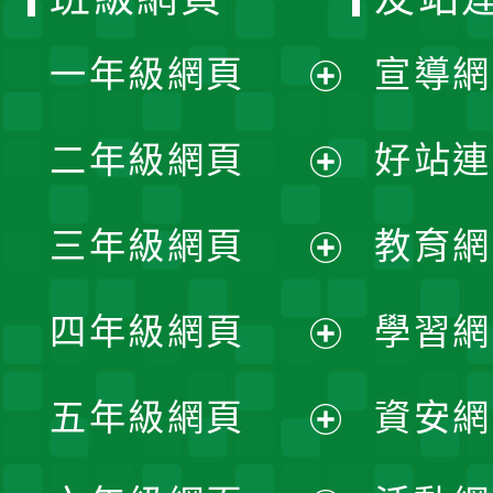
一年級網頁
宣導網
展
二年級網頁
好站連
開
展
三年級網頁
教育網
選
開
展
單
四年級網頁
學習網
選
開
展
單
五年級網頁
資安網
選
開
展
單