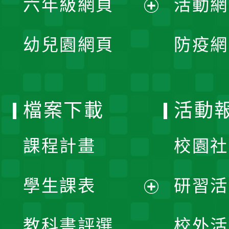
六年級網頁
活動網
選
開
展
單
幼兒園網頁
防疫網
選
開
單
選
檔案下載
活動
單
課程計畫
校園社
學生課表
研習活
展
教科書評選
校外活