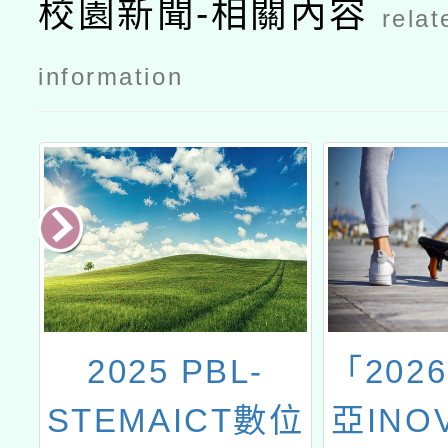
校園新聞-相關內容
relat
information
客
2025 PBL-
「202
科
STEMAICT數位
亞INO