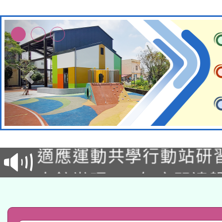
本校115學年度第2次
適應運動共學行動站研
招甄選結果公告(無人
本館辦理115年度閱讀
招)
科技賦能─人工智慧(AI
暨閱讀推動專業研習