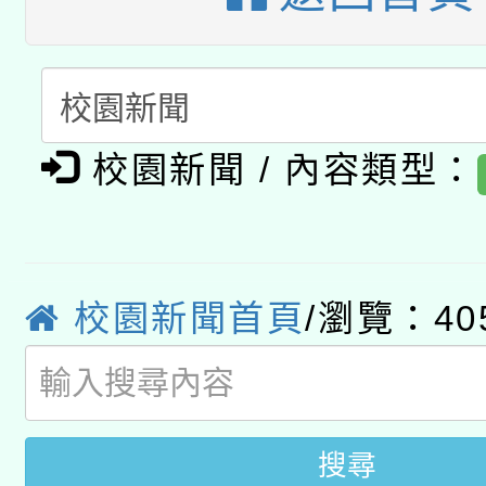
科技賦能─人工智慧(AI
暨閱讀推動專業研習
A3數位素養講師名單
礎課程
「數位內容與教學軟體線
有關大陸委員會函釋公
校園新聞 / 內容類型：
pilot」
轉知經濟部水利署委託
薪期間赴陸應申請許可
115年8月22日(星期六)
業技術研究院辦理「11
校園新聞首頁
/瀏覽：40
2026年桃園地景藝術
桃園市孔廟祈福系列活
用水績優單位及節水達
開 智慧啟航」
動」
搜尋