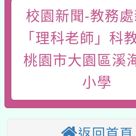
A3數位素養講師名單
礎課程
校園新聞-教務處
「數位內容與教學軟體線
有關大陸委員會函釋公
pilot」
「理科老師」科教
轉知經濟部水利署委託
薪期間赴陸應申請許可
桃園市大園區溪
115年8月22日(星期六)
業技術研究院辦理「11
2026年桃園地景藝術
桃園市孔廟祈福系列活
用水績優單位及節水達
小學
本校115學年度第2次
開 智慧啟航」
動」
適應運動共學行動站研
招甄選結果公告(無人
本館辦理115年度閱讀
招)
返回首頁