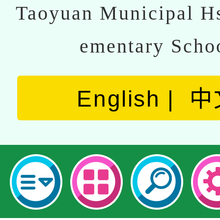
Taoyuan Municipal Hs
ementary Scho
English
中