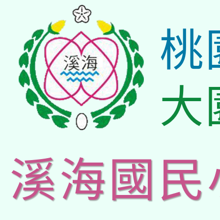
桃
大
溪海國民