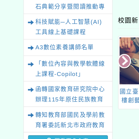
石典範分享暨閱讀推動專
業研習
校園新
科技賦能─人工智慧(AI)
工具線上基礎課程
A3數位素養講師名單
「數位內容與教學軟體線
上課程-Copilot」
函轉國家教育研究院中心
立圖書館八德分
「113年補助文學閱讀
國立臺
辦理115年原住民族教育
3年第二季「我們
推廣活動第2期實施計
樓創
」閱讀推廣活動
畫」自即日起至113年
政策研討會「原住民族教
轉知教育部國民及學前教
6月11日受理補助申請
育國際趨勢與發展」
育署委託新北市政府教育
局辦理「115年度教師專