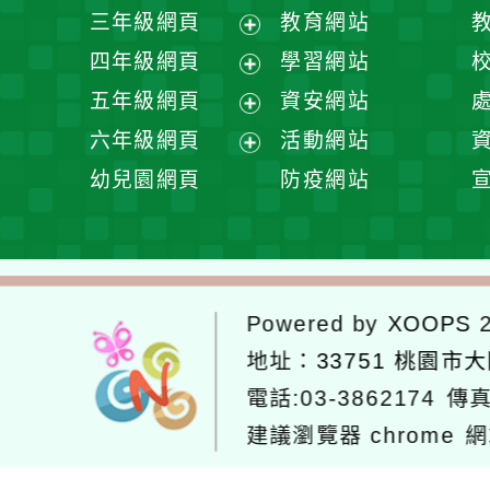
開
展
三年級網頁
教育網站
選
開
展
四年級網頁
學習網站
單
選
開
展
五年級網頁
資安網站
單
選
開
展
六年級網頁
活動網站
單
選
開
展
幼兒園網頁
防疫網站
單
選
開
單
選
單
Powered by
XOOPS
2
地址：
33751 桃園市
電話:03-3862174
傳真
建議瀏覽器 chrome
網
網站設計：