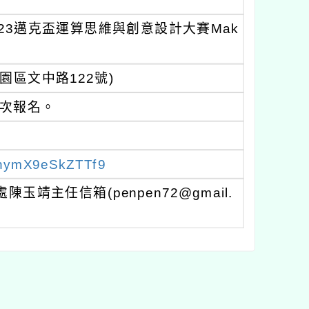
23邁克盃運算思維與創意設計大賽Mak
園區文中路122號)
場次報名。
EvnymX9eSkZTTf9
陳玉靖主任信箱(penpen72@gmail.