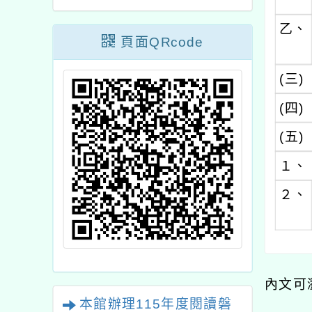
乙、
頁面QRcode
(三)
(四)
(五)
１、
２、
內文可
本館辦理115年度閱讀磐