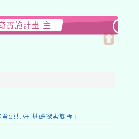
育實施計畫-主
開
啟
上
方
區
塊
展資源共好 基礎探索課程」