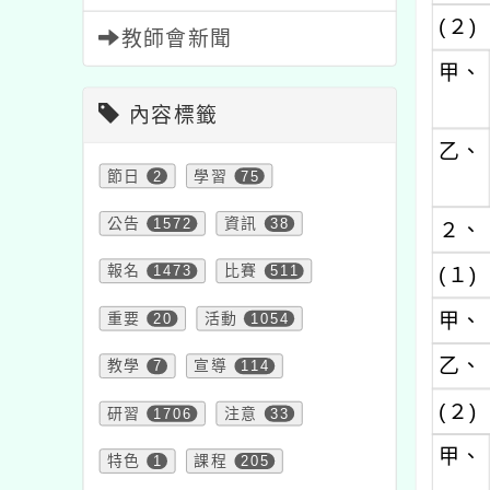
(２)
教師會新聞
甲、
內容標籤
乙、
節日
2
學習
75
公告
1572
資訊
38
２、
報名
1473
比賽
511
(１)
甲、
重要
20
活動
1054
乙、
教學
7
宣導
114
(２)
研習
1706
注意
33
甲、
特色
1
課程
205