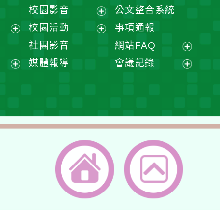
開
展
校園影音
公文整合系統
選
開
展
校園活動
事項通報
單
選
開
展
展
社團影音
網站FAQ
單
選
開
開
展
媒體報導
會議記錄
單
選
選
開
展
展
單
單
選
開
開
單
選
選
單
單
返回首頁
返回頂端