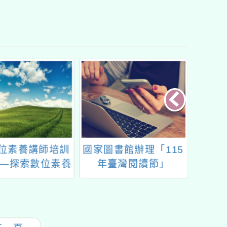
位素養講師培訓
國家圖書館辦理「115
桃園市
—探索數位素養
年臺灣閱讀節」
言發展
新篇章」