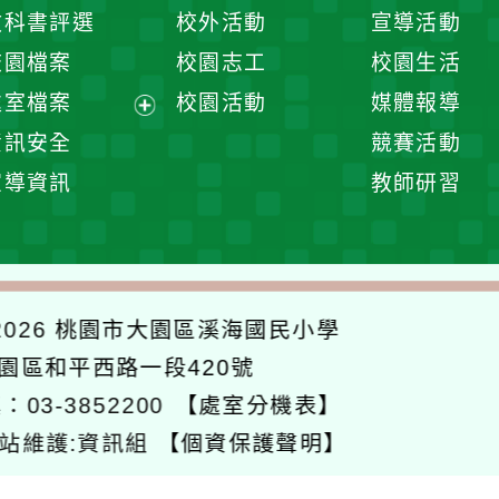
開
展
教科書評選
校外活動
宣導活動
選
開
校園檔案
校園志工
校園生活
單
選
處室檔案
校園活動
媒體報導
單
展
資訊安全
競賽活動
開
宣導資訊
教師研習
選
單
026
桃園市大園區溪海國民小學
大園區和平西路一段420號
：03-3852200
【處室分機表】
站維護:資訊組
【個資保護聲明】