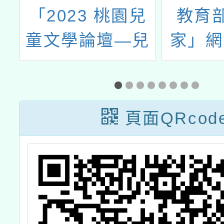
域
「2023 桃園兒
教育
課
童文學論壇—兒
家」網
鼓
少文學中的情感
度徵件
園
思辨和語言的力
育旅程
蘆
量」
成
頁面QRcod
老