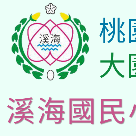
桃
大
溪海國民