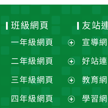
班級網頁
友站
一年級網頁
宣導網
展
二年級網頁
好站連
開
展
三年級網頁
教育網
選
開
展
單
四年級網頁
學習網
選
開