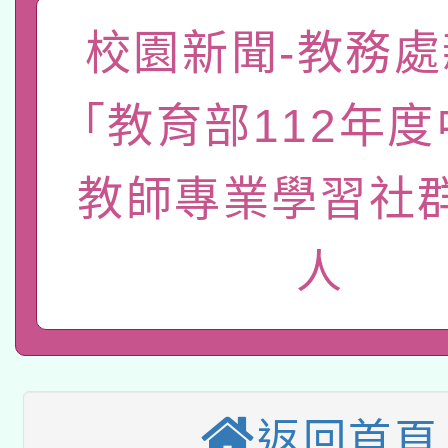
「數位內容與教學軟體線
校園新聞-教務處
有關大陸委員會函釋公
pilot」
「教育部112年
轉知經濟部水利署委託
薪期間赴陸應申請許可
教師專業學習社
115年8月22日(星期六)
業技術研究院辦理「11
2026年桃園地景藝術
桃園市孔廟祈福系列活
用水績優單位及節水達
人
本校115學年度第2次
開 智慧啟航」
動」
適應運動共學行動站研
招甄選結果公告(無人
本館辦理115年度閱讀
招)
返回首頁
科技賦能─人工智慧(AI