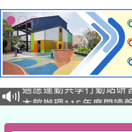
本校115學年度第2次
適應運動共學行動站研
招甄選結果公告(無人
本館辦理115年度閱讀
招)
科技賦能─人工智慧(AI
暨閱讀推動專業研習
A3數位素養講師名單
礎課程