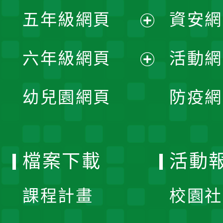
展
單
五年級網頁
資安網
選
開
展
單
六年級網頁
活動網
選
開
展
單
幼兒園網頁
防疫網
選
開
單
選
檔案下載
活動
單
課程計畫
校園社