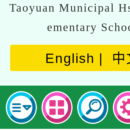
Taoyuan Municipal Hs
ementary Scho
English
中