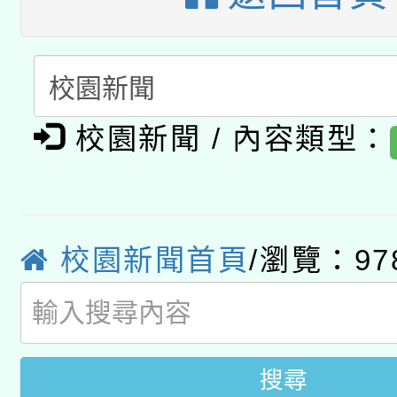
暨閱讀推動專業研習
A3數位素養講師名單
礎課程
「數位內容與教學軟體線
有關大陸委員會函釋公
pilot」
校園新聞 / 內容類型：
轉知經濟部水利署委託
薪期間赴陸應申請許可
115年8月22日(星期六)
業技術研究院辦理「11
校園新聞首頁
/瀏覽：97
2026年桃園地景藝術
桃園市孔廟祈福系列活
用水績優單位及節水達
開 智慧啟航」
動」
搜尋