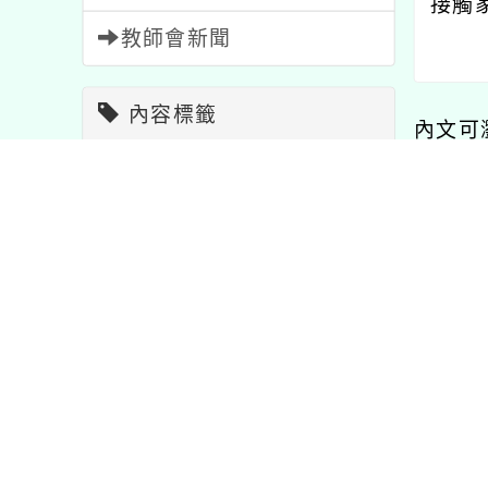
接觸
教師會新聞
內容標籤
內文可
報名
1473
宣導
114
比賽
511
公告
1572
內容
研習
1706
課程
205
教學
7
特色
1
資訊
38
學習
75
節日
2
活動
1054
重要
20
注意
33