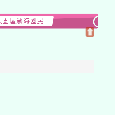
大園區溪海國民
開
啟
上
方
區
塊