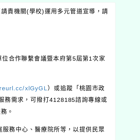
惠請貴機關
(
學校
)
運用多元管道宣導，請
單位合作聯繫會議暨本府第
5
屆第
1
次家
/reurl.cc/xlGyGL
）或追蹤「桃園市政
服務需求，可撥打
4128185
諮詢專線或
服務。
庭服務中心、醫療院所等，以提供民眾