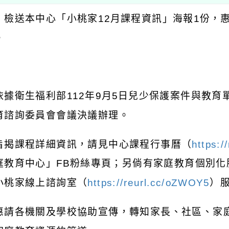
：檢送本中心「小桃家
12
月課程資訊」海報
1
份，
。
：
依據衛生福利部
112
年
9
月
5
日兒少保護案件與教育
育諮詢委員會會議決議辦理。
旨揭課程詳細資訊，請見中心課程行事曆（
https:/
庭教育中心」
FB
粉絲專頁；另倘有家庭教育個別化
小桃家線上諮詢室（
https://reurl.cc/oZWOY5
）
惠請各機關及學校協助宣傳，轉知家長、社區、家