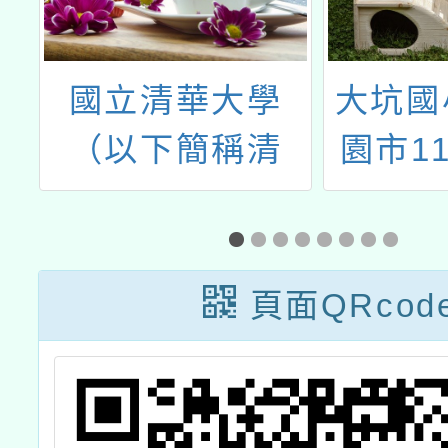
步
國立清華大學
大坑國
（以下簡稱清
園市1
大）「115年中
文競賽
小學雙語教學在
客語情
職教師增能學分
暑期
頁面QRcod
班」