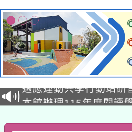
本校115學年度第2次
適應運動共學行動站研
招甄選結果公告(無人
本館辦理115年度閱讀
招)
科技賦能─人工智慧(AI
暨閱讀推動專業研習
A3數位素養講師名單
礎課程