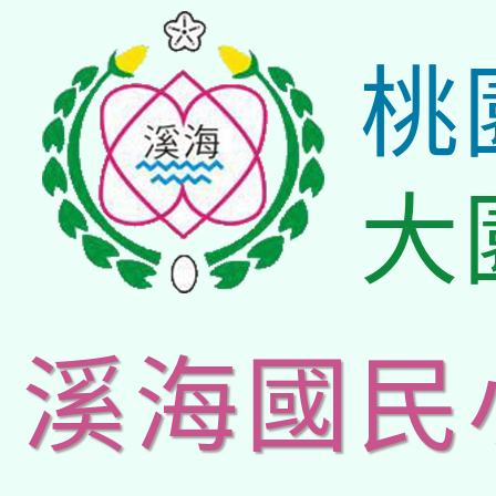
桃
大
溪海國民