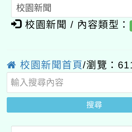
A3數位素養講師名單
礎課程
校園新聞 / 內容類型：
「數位內容與教學軟體線
有關大陸委員會函釋公
pilot」
轉知經濟部水利署委託
薪期間赴陸應申請許可
校園新聞首頁
/瀏覽：61
115年8月22日(星期六)
業技術研究院辦理「11
2026年桃園地景藝術
桃園市孔廟祈福系列活
用水績優單位及節水達
開 智慧啟航」
動」
搜尋