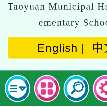
Taoyuan Municipal Hs
ementary Scho
English
中