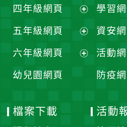
單
四年級網頁
學習網
選
開
展
單
五年級網頁
資安網
選
開
展
單
六年級網頁
活動網
選
開
展
單
幼兒園網頁
防疫網
選
開
單
選
檔案下載
活動
單