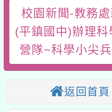
「數位內容與教學軟體線
校園新聞-教務處
有關大陸委員會函釋公
pilot」
(平鎮國中)辦理
轉知經濟部水利署委託
薪期間赴陸應申請許可
115年8月22日(星期六)
營隊~科學小尖兵
業技術研究院辦理「11
2026年桃園地景藝術
桃園市孔廟祈福系列活
用水績優單位及節水達
本校115學年度第2次
開 智慧啟航」
動」
適應運動共學行動站研
招甄選結果公告(無人
返回首頁
本館辦理115年度閱讀
招)
科技賦能─人工智慧(AI
暨閱讀推動專業研習