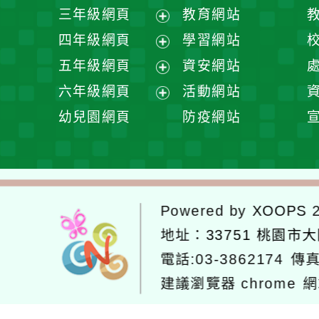
開
展
三年級網頁
教育網站
選
開
展
四年級網頁
學習網站
單
選
開
展
五年級網頁
資安網站
單
選
開
展
六年級網頁
活動網站
單
選
開
展
幼兒園網頁
防疫網站
單
選
開
單
選
單
Powered by
XOOPS
2
地址：
33751 桃園市
電話:03-3862174
傳真
建議瀏覽器 chrome
網
網站設計：