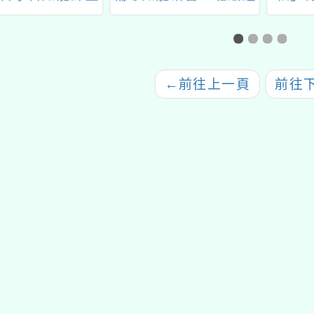
簡章公告
營與壓力管理延 伸活
月17
動工作坊」
19日
許
←
前往上一頁
前往