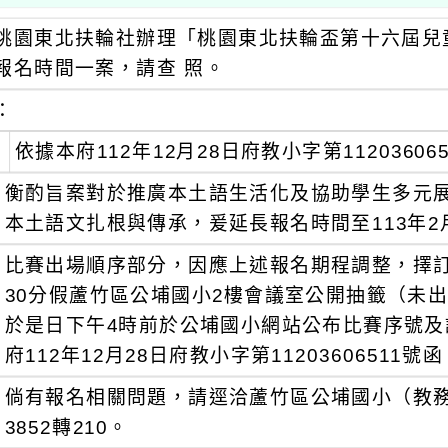
桃園東北扶輪社辦理「桃園東北扶輪盃第十六屆兒
報名時間一案，請查 照。
：
依據本府112年12月28日府教小字第1120360
衡酌旨案對於推廣本土語生活化及協助學生多元
本土語文扎根與傳承，爰延長報名時間至113年2
比賽出場順序部分，因應上述報名期程調整，擇訂於
30分假蘆竹區公埔國小2樓會議室公開抽籤（未
於是日下午4時前於公埔國小網站公布比賽序號
府112年12月28日府教小字第11203606511號
倘有報名相關問題，請逕洽蘆竹區公埔國小（教務處
3852轉210。