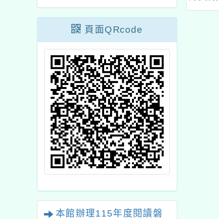
研習
職教師暨行政人員美感
素養提升計畫」-
頁面QRcode
【115年美感領航共識
營】
本館辦理115年度閱讀磐