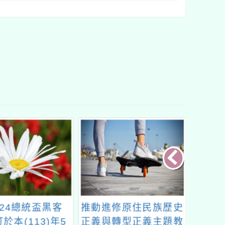
024總統盃黑客
推動進修原住民族歷史
中華民
於本(113)年5
正義與轉型正義主題教
114