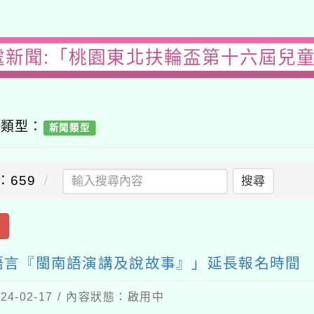
處新聞:「桃園東北扶輪盃第十六屆兒
容類型：
新聞類型
：659
搜尋
出
語言『閩南語演講及說故事』」延長報名時間
4-02-17 / 內容狀態：啟用中