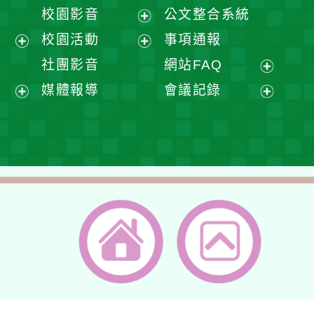
開
展
校園影音
公文整合系統
選
開
展
校園活動
事項通報
單
選
開
展
展
社團影音
網站FAQ
單
選
開
開
展
媒體報導
會議記錄
單
選
選
開
展
展
單
單
選
開
開
單
選
選
單
單
返回首頁
返回頂端