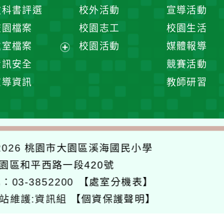
開
展
教科書評選
校外活動
宣導活動
選
開
校園檔案
校園志工
校園生活
單
選
處室檔案
校園活動
媒體報導
單
展
資訊安全
競賽活動
開
宣導資訊
教師研習
選
單
026
桃園市大園區溪海國民小學
大園區和平西路一段420號
：03-3852200
【處室分機表】
站維護:資訊組
【個資保護聲明】