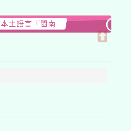
童本土語言『閩南
開
啟
上
方
區
塊