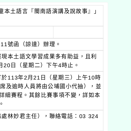
童本土語言『閩南語演講及說故事』」
6511號函（諒達）辦理。
展現本土語文學習成果多有助益，且利
月20日（星期二）下午4時止。
113年2月21日（星期三）上午10時
出席及逾時人員將由公埔國小代抽），並
及詳細賽程。其餘比賽事項不變，詳如本
函。
林妙君主任），聯絡電話：03 324