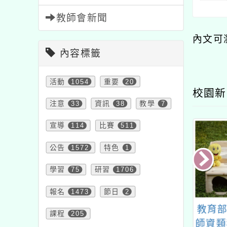
教師會新聞
內文可
內容標籤
活動
1054
重要
20
校園新
注意
33
資訊
38
教學
7
宣導
114
比賽
511
公告
1572
特色
1
學習
75
研習
1706
報名
1473
節日
2
大溪自造教育及
教育部委請國立臺北藝
教育部
課程
205
中心 九月份教師
術大學辦理「中小學在
師資類