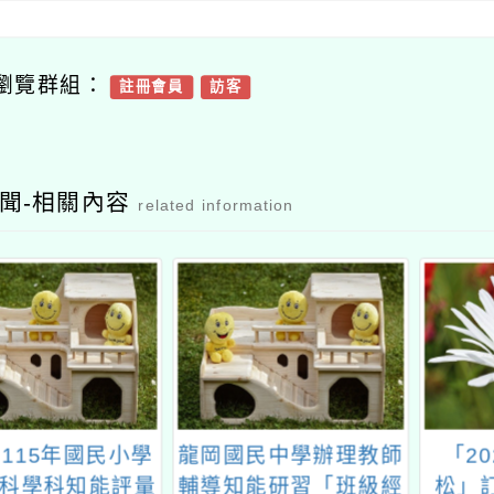
瀏覽群組：
註冊會員
訪客
聞-相關內容
related information
115年國民小學
龍岡國民中學辦理教師
「2
科學科知能評量
輔導知能研習「班級經
松」訂