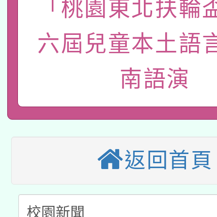
「桃園東北扶輪
本館辦理115年度閱讀
招)
案。
科技賦能─人工智慧(AI
六屆兒童本土語
暨閱讀推動專業研習
A3數位素養講師名單
礎課程
南語演
本校115學年度第1次
本校115學年度第2次
第3次招考甄選結果公告
有關原住民族委員會11
次招考甄選結果公告(尚
返回首頁
兒童少年暑期犯罪預防
公告之原住民族歲時祭
有關本府115年70歲
答一案
一案。
本校115學年度第2次
人員健康講座「吃得安