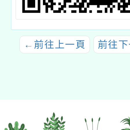
←
前往上一頁
前往下