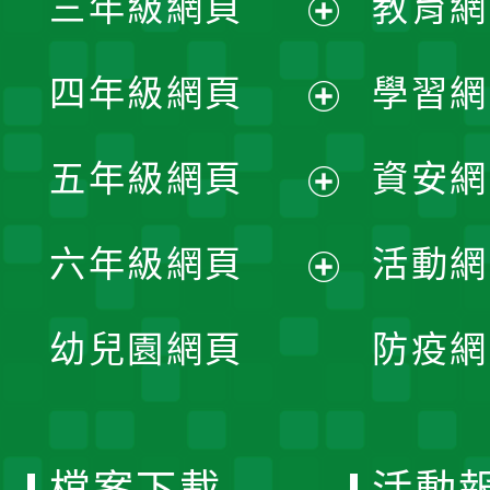
三年級網頁
教育網
選
開
展
單
四年級網頁
學習網
選
開
展
單
五年級網頁
資安網
選
開
展
單
六年級網頁
活動網
選
開
展
單
幼兒園網頁
防疫網
選
開
單
選