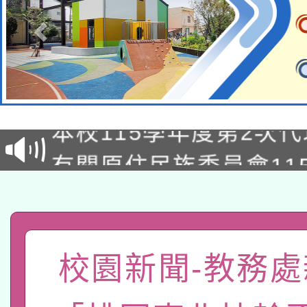
本校115學年度第1次
本校115學年度第2次
第3次招考甄選結果公告
有關原住民族委員會11
次招考甄選結果公告(尚
兒童少年暑期犯罪預防
公告之原住民族歲時祭
有關本府115年70歲
答一案
一案。
本校115學年度第2次
人員健康講座「吃得安
校園新聞-教務處
適應運動共學行動站研
招甄選結果公告(無人
心」，鼓勵退休同仁踴