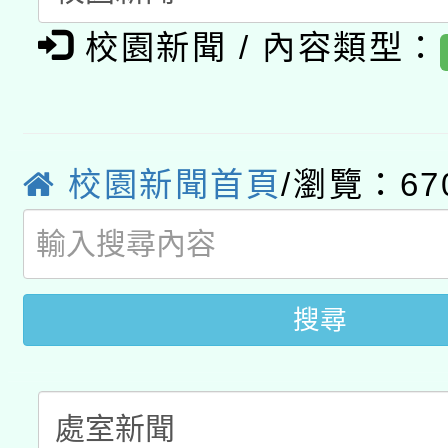
適應運動共學行動站研
招甄選結果公告(無人
心」，鼓勵退休同仁踴
校園新聞 / 內容類型：
本館辦理115年度閱讀
招)
案。
科技賦能─人工智慧(AI
暨閱讀推動專業研習
A3數位素養講師名單
校園新聞首頁
/瀏覽：67
礎課程
搜尋