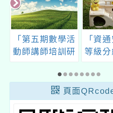
教
「第五期數學活
「資通
於
動師講師培訓研
等級分
術
習工作坊」
部
課
頁面QRcod