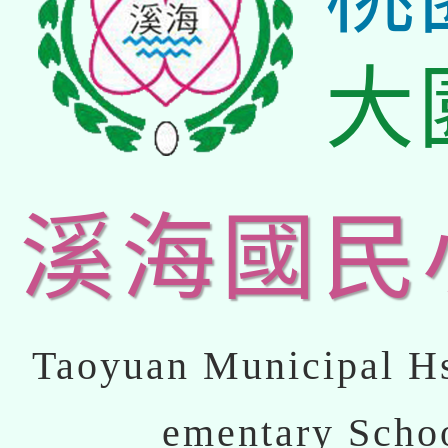
大
溪海國民
Taoyuan Municipal Hs
ementary Scho