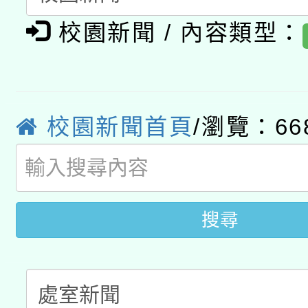
適應運動共學行動站研
招甄選結果公告(無人
心」，鼓勵退休同仁踴
校園新聞 / 內容類型：
本館辦理115年度閱讀
招)
案。
科技賦能─人工智慧(AI
暨閱讀推動專業研習
A3數位素養講師名單
校園新聞首頁
/瀏覽：66
礎課程
搜尋