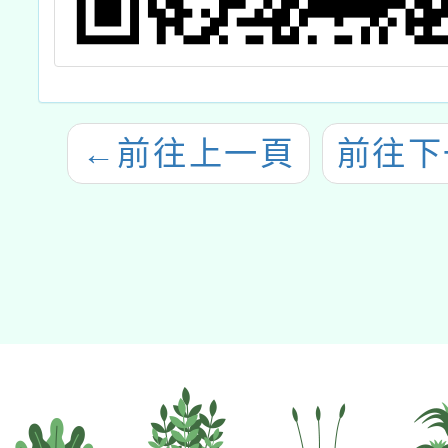
←
前往上一頁
前往下