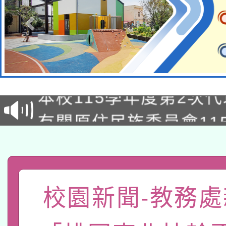
本校115學年度第1次
本校115學年度第2次
第3次招考甄選結果公告
有關原住民族委員會11
次招考甄選結果公告(尚
兒童少年暑期犯罪預防
公告之原住民族歲時祭
有關本府115年70歲
答一案
一案。
本校115學年度第2次
人員健康講座「吃得安
校園新聞-教務處
適應運動共學行動站研
招甄選結果公告(無人
心」，鼓勵退休同仁踴