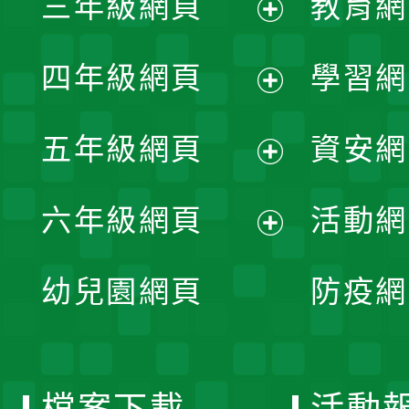
三年級網頁
教育網
選
開
展
單
四年級網頁
學習網
選
開
展
單
五年級網頁
資安網
選
開
展
單
六年級網頁
活動網
選
開
展
單
幼兒園網頁
防疫網
選
開
單
選