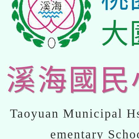
大
溪海國民
Taoyuan Municipal Hs
ementary Scho