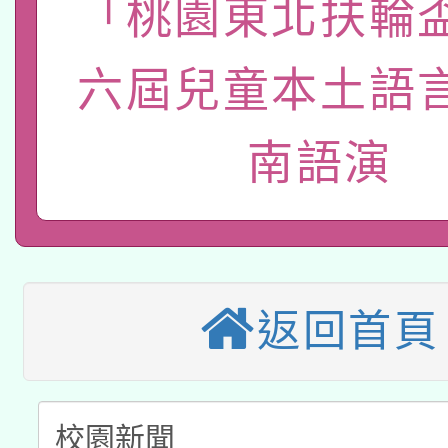
「桃園東北扶輪
本館辦理115年度閱讀
招)
案。
科技賦能─人工智慧(AI
六屆兒童本土語
暨閱讀推動專業研習
A3數位素養講師名單
礎課程
南語演
本校115學年度第1次
本校115學年度第2次
第3次招考甄選結果公告
有關原住民族委員會11
次招考甄選結果公告(尚
返回首頁
兒童少年暑期犯罪預防
公告之原住民族歲時祭
有關本府115年70歲
答一案
一案。
本校115學年度第2次
人員健康講座「吃得安