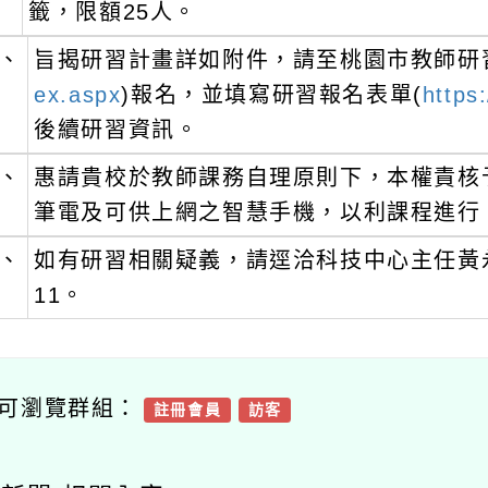
籤，限額25人。
、
旨揭研習計畫詳如附件，請至桃園市教師研
ex.aspx
)報名，並填寫研習報名表單(
https
後續研習資訊。
、
惠請貴校於教師課務自理原則下，本權責核
筆電及可供上網之智慧手機，以利課程進行
、
如有研習相關疑義，請逕洽科技中心主任黃永定或
11。
可瀏覽群組：
註冊會員
訪客