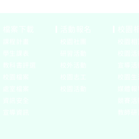
檔案下載
活動報名
校園
課程計畫
校園社團
校園相
展
學生課表
研習活動
校園活
開
展
教科書評選
校外活動
宣導活
選
開
校園檔案
校園志工
校園生
單
選
處室檔案
校園活動
媒體報
單
展
資訊安全
競賽活
開
宣導資訊
教師研
選
單