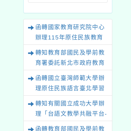
函轉國家教育研究院中心
辦理115年原住民族教育
政策研討會「原住民族教
轉知教育部國民及學前教
育國際趨勢與發展」
育署委託新北市政府教育
局辦理「115年度教師專
函轉國立臺灣師範大學辦
業成長研習實施計畫－夢
理原住民族語言臺北學習
的N次方素養工作坊新北
中心115年度第2期「族語
轉知有關國立成功大學辦
場」計畫
學習班」招生簡章及EDM
理「台語文教學共融平台-
教案暨教學示範徵件」活
函轉教育部國民及學前教