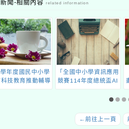
新聞-相關內容
related information
14學年度國民中小學
「全國中小學資訊應用
市科技教育推動輔導
競賽114年度總統盃AI
畫「微課程推廣工作
素養爭霸賽」桃園市教
坊」
師培訓
←
前往上一頁