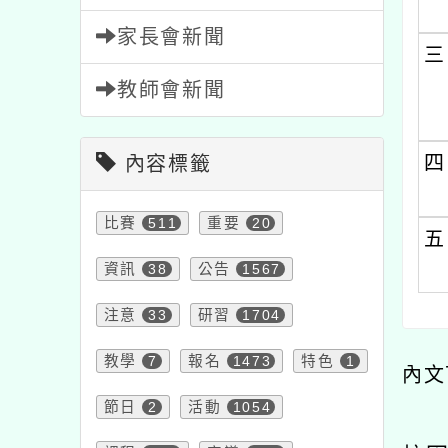
家長會新聞
三
教師會新聞
四
內容標籤
比賽
511
重要
20
五
資訊
38
公告
1567
注意
33
研習
1704
教學
7
報名
1473
特色
1
內文
節日
2
活動
1054