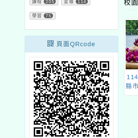
校園
課程
205
宣導
114
學習
75
頁面QRcode
學年度國民中小學
財團法人中壢仁海宮辦
1
文客家語文教學
理「114年度第13屆全
縣
作人員（現職及
市書法比賽簡章」
計
教師）換證計畫