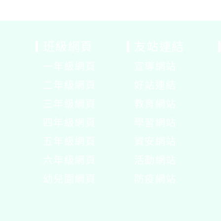
班級網頁
友站連結
一年級網頁
宣導網站
展
二年級網頁
好站連結
開
展
三年級網頁
教育網站
選
開
展
四年級網頁
學習網站
單
選
開
展
五年級網頁
資安網站
單
選
開
展
六年級網頁
活動網站
單
選
開
展
幼兒園網頁
防疫網站
單
選
開
單
選