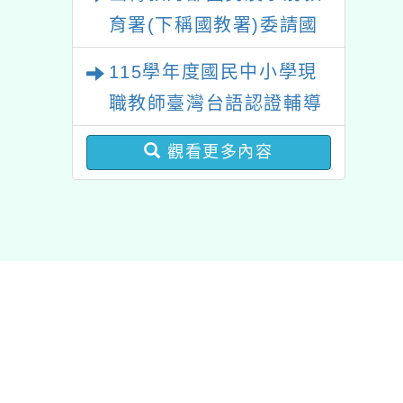
動簡章
育署(下稱國教署)委請國
立臺灣師範大學辦理
115學年度國民中小學現
「115年『青年百億海外
職教師臺灣台語認證輔導
圓夢基金計畫』海外翱翔
增能課程計畫
組G-4-6『健康學一下』
觀看更多內容
澳洲塔斯馬尼亞大學參訪
活動成果發表會」