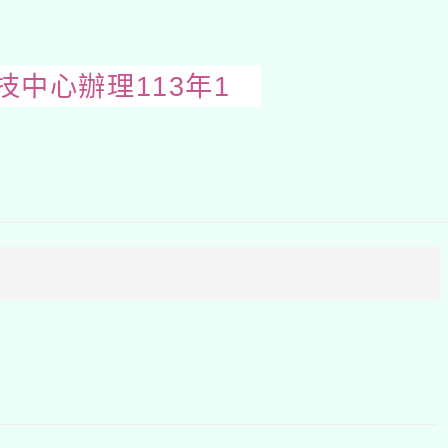
中心辦理113年1
開
啟
上
方
區
塊