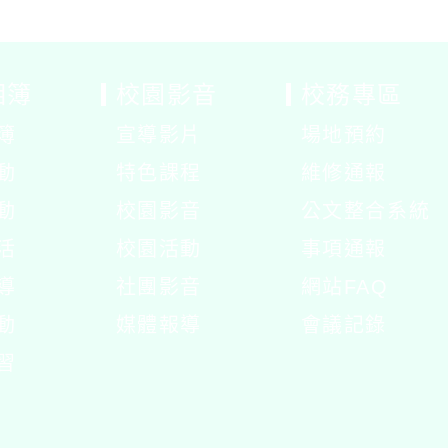
相簿
校園影音
校務專區
簿
宣導影片
場地預約
展
動
特色課程
維修通報
開
展
動
校園影音
公文整合系統
選
開
展
活
校園活動
事項通報
單
選
開
展
展
導
社團影音
網站FAQ
單
選
開
開
動
媒體報導
會議記錄
單
選
選
展
習
單
單
開
選