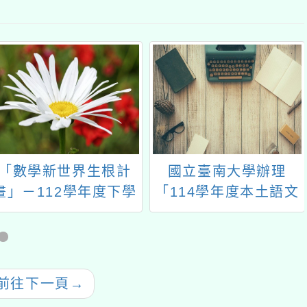
「數學新世界生根計
國立臺南大學辦理
畫」－112學年度下學
「114學年度本土語文
期寒假教材教法《線上
教師專業學習社群領導
研習》(國小場)
人第3次培訓研習」
前往下一頁
→